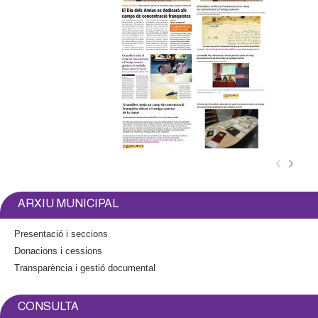
l
e
r
s
ARXIU MUNICIPAL
Presentació i seccions
Donacions i cessions
Transparència i gestió documental
CONSULTA