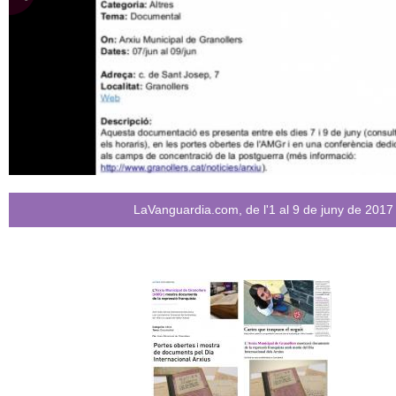
c
n
e
t
r
c
d
a
e
G
r
LaVanguardia.com, de l'1 al 9 de juny de 2017
a
n
o
l