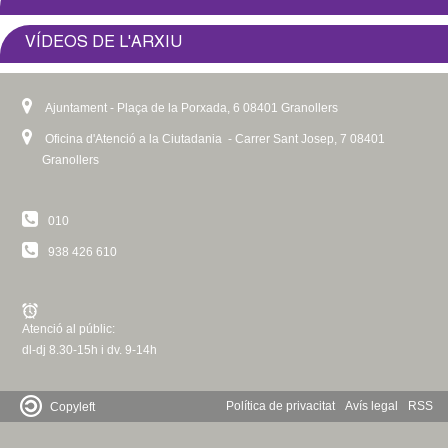
VÍDEOS DE L'ARXIU
Ajuntament - Plaça de la Porxada, 6 08401 Granollers
Oficina d'Atenció a la Ciutadania - Carrer Sant Josep, 7 08401
Granollers
010
938 426 610
Atenció al públic:
dl-dj 8.30-15h i dv. 9-14h
Política de privacitat
Avís legal
RSS
Copyleft