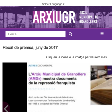
Vés
Select Language
▼
al
contingut
A
C
☰
F
e
j
o
r
Recull de premsa, juny de 2017
c
r
u
a
Cliqueu la icona o la imatge per veure'n més
m
n
u
l
t
a
a
r
i
m
d
e
e