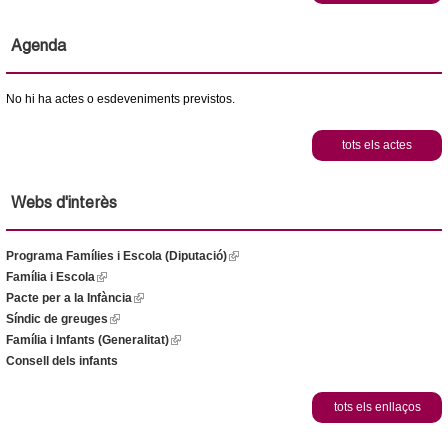
Agenda
No hi ha actes o esdeveniments previstos.
tots els actes
Webs d'interès
Programa Famílies i Escola (Diputació)
(
Família i Escola
(
l
Pacte per a la Infància
l
(
i
Síndic de greuges
i
(
l
n
Família i Infants (Generalitat)
n
l
i
(
k
Consell dels infants
k
i
n
l
i
i
n
k
i
s
s
k
i
n
e
tots els enllaços
e
i
s
k
x
x
s
e
i
t