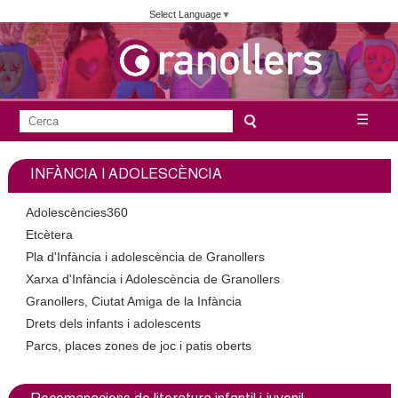
Vés
Select Language
▼
al
contingut
A
C
☰
F
e
j
o
r
INFÀNCIA I ADOLESCÈNCIA
c
r
u
a
m
Adolescències360
n
u
Etcètera
Pla d'Infància i adolescència de Granollers
l
t
Xarxa d'Infància i Adolescència de Granollers
a
Granollers, Ciutat Amiga de la Infància
a
r
Drets dels infants i adolescents
i
m
Parcs, places zones de joc i patis oberts
d
e
e