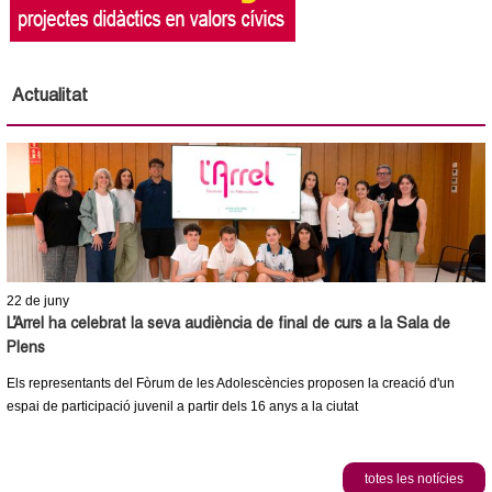
l
e
Actualitat
r
s
22
de juny
L’Arrel ha celebrat la seva audiència de final de curs a la Sala de
Plens
Els representants del Fòrum de les Adolescències proposen la creació d'un
espai de participació juvenil a partir dels 16 anys a la ciutat
totes les notícies