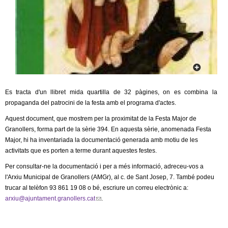
c
n
e
t
r
c
d
a
e
Es tracta d'un llibret mida quartilla de 32 pàgines, on es combina la
G
propaganda del patrocini de la festa amb el programa d'actes.
Aquest document, que mostrem per la proximitat de la Festa Major de
r
Granollers, forma part de la sèrie
394. En aquesta sèrie, anomenada Festa
Major, hi h
a inventariada la documentació generada
amb
motiu de les
a
activitats que es porten a terme
durant a
questes festes.
n
Per consultar-ne la documentació i per a més informació, adreceu-vos a
l'Arxiu Municipal de Granollers (AMGr), al c. de Sant Josep, 7. També podeu
o
trucar al telèfon 93 861 19 08 o bé, escriure un correu electrònic a:
arxiu@ajuntament.granollers.cat
(
.
l
l
i