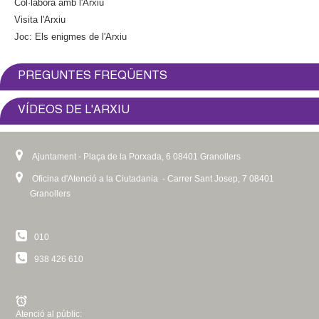
Col·labora amb l'Arxiu
Visita l'Arxiu
Joc: Els enigmes de l'Arxiu
PREGUNTES FREQÜENTS
VÍDEOS DE L'ARXIU
Ajuntament - Plaça de la Porxada, 6 08401 Granollers
Oficina d'Atenció a la Ciutadania - Carrer Sant Josep, 7 08401
Granollers
010
938 426 610
Atenció al públic: