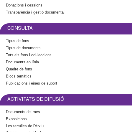
e
e
Donacions i cessions
x
r
Transparència i gestió documental
t
n
e
a
r
l
CONSULTA
n
)
a
Tipus de fons
l
Tipus de documents
)
Tots els fons i col·leccions
Documents en línia
Quadre de fons
Blocs temàtics
Publicacions i eines de suport
ACTIVITATS DE DIFUSIÓ
Documents del mes
Exposicions
Les tertúlies de l'Arxiu