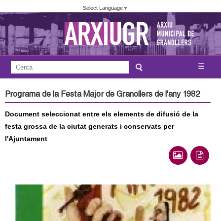
Vés
Select Language
▼
al
contingut
A
C
☰
F
e
j
o
r
Programa de la Festa Major de Granollers de l'any 1982
c
r
u
a
Document seleccionat entre els elements de difusió de la
m
n
festa grossa de la ciutat generats i conservats per
u
l'Ajuntament
l
t
a
a
r
i
m
d
e
e