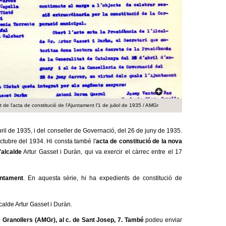
a
r
i
d
e
c
de l'acta de constitució de l'Ajuntament l'1 de juliol de 1935 / AMGr
e
ril de 1935, i del conseller de Governació, del 26 de juny de 1935.
r
octubre del 1934. Hi consta també l'
acta de constitució de la nova
'alcalde
Artur Gasset i Duràn, qui va exercir el càrrec entre el 17
c
a
untament
. En aquesta sèrie, hi ha expedients de constitució de
lcalde Artur Gasset i Duràn.
 Granollers (AMGr), al c. de Sant Josep, 7.
També
podeu enviar