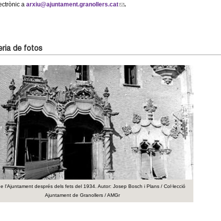
ectrònic a
arxiu@ajuntament.granollers.cat
(
.
l
i
n
k
ria de fotos
s
e
n
d
s
e
-
m
a
i
l
)
 de l'Ajuntament després dels fets del 1934. Autor: Josep Bosch i Plans / Col·lecció
Ajuntament de Granollers / AMGr