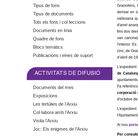
m
Tipus de fons
Granollers,
derivar en 
Tipus de documents
e
vallesana qu
Tots els fons i col·leccions
d'arrel anarq
Documents en línia
n
fins dos dies
van canoneja
Quadre de fons
t
l'interior. 
Blocs temàtics
cinc, de Gra
Publicacions i eines de suport
d’abril de 1
d
L'expedient 
e
ACTIVITATS DE DIFUSIÓ
de
Catalun
ajuntaments,
G
Fa referènci
Documents del mes
corporació 
Exposicions
r
d'octubre de
Les tertúlies de l'Arxiu
L'expedient 
a
Col·labora amb l'Arxiu
l'Ajuntament
Visita l'Arxiu
n
Al nou
porta
Joc: Els enigmes de l'Arxiu
Per consul