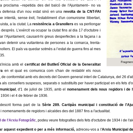
 la proclama –repetida des del balcó de l'Ajuntament– no va
la defensa d'un nou estat sinó en una
revolta de la CNT-FAI
e intentà, sense èxit, l'establiment d'un comunisme llibertari,
uista, a la ciutat. La
resistència a Granollers
es va perllongar
 després. L’exèrcit va ocupar la ciutat fins al dia 17 d'octubre i
r l'Ajuntament, causant-hi greus desperfectes a la façana i a
Es van detenir una vuitantena de persones a la comarca, trenta-
nollers. El país va quedar sotmès a l’estat de guerra fins al mes
935.
Fragment 
s'inicia amb el
certificat del Butlletí Oficial de la Generalitat
ya
en el qual es comunica com s'han de restablir els nous
 de conformitat amb els decrets del Govern general interí de Catalunya, del 26 d'ab
a als consellers suspesos, separats o substituïts per haver participat en els fets d'
municipal
, d'1 de juliol de 1935, amb el
nomenament dels nous regidors i de l
 1934 i el 4 de febrer de 1936.
descrit forma part de la
Sèrie 289. Cartipàs municipal i constitució de l'Aj
 i nomenaments de regidors i alcaldes des del 1887 fins a l'actualitat.
l de l'Arxiu Fotogràfic
, podeu veure fotografies dels fets d'octubre de 1934 i de l'a
tar
aquest expedient
o per a més informació,
adreceu-vos
a l'
Arxiu
Municipal de