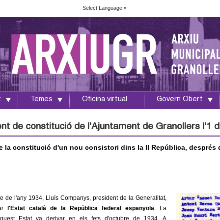
Vés
Select Language
▼
al
contingut
t
Temes
Oficina virtual
Govern Obert
t de constitució de l'Ajuntament de Granollers l'1 de
 la constitució d'un nou consistori dins la II República, després 
re de l'any 1934, Lluís Companys, president de la Generalitat,
mar
l'Estat català de la República federal espanyola
. La
quest Estat va derivar en els fets d'octubre de 1934. A