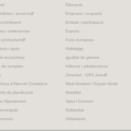
)
ost
Educació
edictes i anuncis
(link
Empresa i ocupació
is
 contribuent
Entitats i participació
external)
es i ordenances
Esports
l contractant
(link
Fons europeus
is
ons i ajuts
Habitatge
external)
ió econòmica
Igualtat de gènere
t de comptes
Infància i adolescència
s
Joventut - GRA Jove
(link
is
icina d'Atenció Ciutadana
Medi Ambient i Espais Verds
external)
nts de planificació
Mobilitat
 a l'Ajuntament
Salut i Consum
municipals
Solidaritat
 premsa
Urbanisme