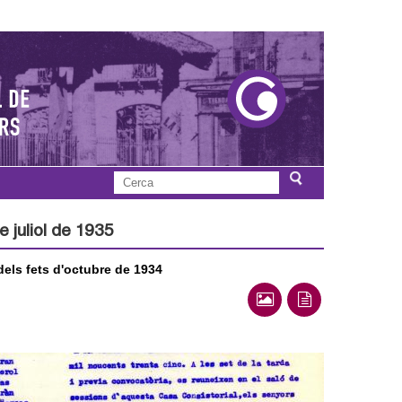
C
F
e
r
 juliol de 1935
o
c
a
dels fets d'octubre de 1934
r
m
u
l