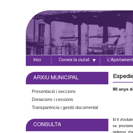
Inici
Coneix la ciutat
L'Ajuntamen
A
j
Expedien
ARXIU MUNICIPAL
u
80 anys de
Presentació i seccions
Donacions i cessions
n
Transparència i gestió documental
t
El 6 d'octub
CONSULTA
a
va procla
defensa d'a