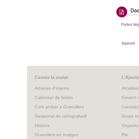
Doc
Podeu lleg
Imprimir
Coneix la ciutat
L'Ajunt
Adreces d'interès
Alcaldes
Calendari de festes
Govern m
Com arribar a Granollers
Consisto
Geoportal de cartografia
(link
Grups mu
is
Història
Organitz
external)
Granollers en imatges
Ple