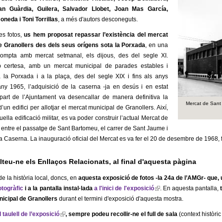
n Guàrdia, Guilera, Salvador Llobet, Joan Mas García,
n
neda i Toni Torrillas
k
, a més d'autors desconeguts.
i
s fotos,
us hem proposat repassar l’existència del mercat
s
e Granollers des dels seus orígens sota la Porxada
, en una
e
compta amb mercat setmanal, els dijous, des del segle XI.
x
 certesa, amb un mercat municipal de parades estables i
t
 la Porxada i a la plaça, des del segle XIX i fins als anys
e
any 1965, l’adquisició de la caserna -ja en desús i en estat
r
 part de l’Ajuntament va desencallar de manera definitiva la
n
Mercat de Sant 
’un edifici per allotjar el mercat municipal de Granollers. Així,
a
uella edificació militar, es va poder construir l’actual Mercat de
l
 entre el passatge de Sant Bartomeu, el carrer de Sant Jaume i
)
la Caserna. La inauguració oficial del Mercat es va fer el 20 de desembre de 1968, 
teu-ne els Enllaços Relacionats, al final d'aquesta pàgina
e la història local, doncs, en
aquesta exposició de fotos -la 24a de l’AMGr- q
otogràfic
i a la pantalla instal·lada
a l'inici de l'exposició
(
. En aquesta pantalla,
nicipal de Granollers
durant el termini d'exposició d'aquesta mostra.
l
i
l taulell de l’exposició
(
, sempre podeu recollir-ne el full de sala
(context històric
n