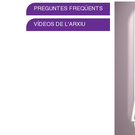
o
PREGUNTES FREQÜENTS
l
VÍDEOS DE L'ARXIU
l
e
r
s