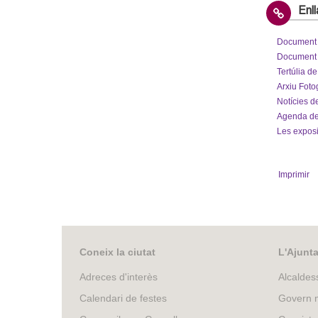
Enl
Document 
Document d
Tertúlia d
Arxiu Fotog
Notícies de
Agenda de 
Les exposi
Imprimir
Coneix la ciutat
L'Ajunt
Adreces d'interès
Alcaldes
Calendari de festes
Govern m