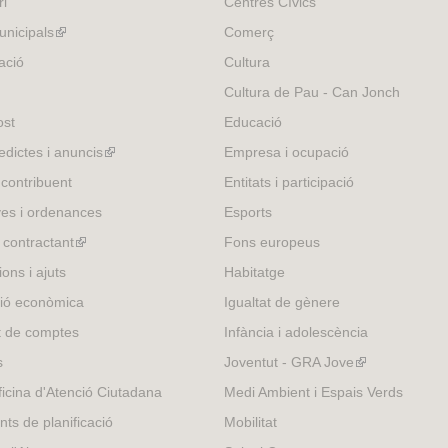
ri
Centres Cívics
e
r
nicipals
(link
Comerç
n
is
ació
Cultura
a
external)
Cultura de Pau - Can Jonch
l
)
ost
Educació
edictes i anuncis
(link
Empresa i ocupació
is
 contribuent
Entitats i participació
external)
es i ordenances
Esports
l contractant
(link
Fons europeus
is
ons i ajuts
Habitatge
external)
ió econòmica
Igualtat de gènere
t de comptes
Infància i adolescència
s
Joventut - GRA Jove
(link
is
icina d'Atenció Ciutadana
Medi Ambient i Espais Verds
external)
nts de planificació
Mobilitat