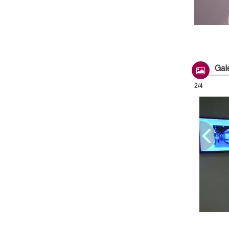
Gale
2/4