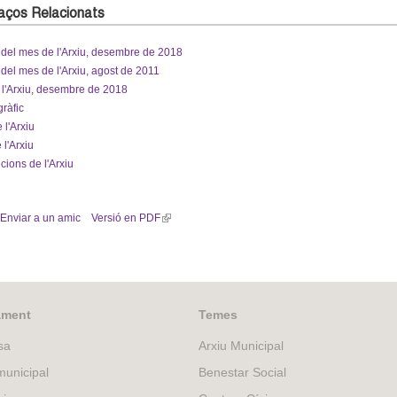
laços Relacionats
del mes de l'Arxiu, desembre de 2018
el mes de l'Arxiu, agost de 2011
e l'Arxiu, desembre de 2018
ràfic
 l'Arxiu
l'Arxiu
cions de l'Arxiu
Enviar a un amic
Versió en PDF
(
l
i
n
k
i
ament
Temes
s
sa
Arxiu Municipal
e
x
unicipal
Benestar Social
t