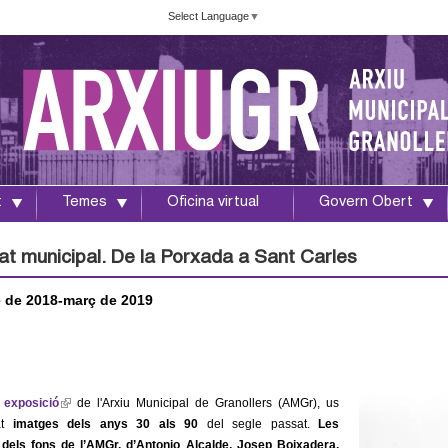
Vés
Select Language
▼
al
contingut
t
Temes
Oficina virtual
Govern Obert
at municipal. De la Porxada a Sant Carles
 de 2018-març de 2019
 exposició
(
de l'Arxiu Municipal de Granollers (AMGr), us
at
imatges dels anys 30 als 90
l
del segle passat.
Les
, dels fons de l’AMGr, d’Antonio Alcalde, Josep Boixadera,
i