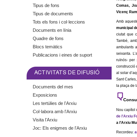
m
Tipus de fons
Comas, Joa
Vicenç Ramo
Tipus de documents
e
Tots els fons i col·leccions
Amb aqueste
municipal d
Documents en línia
n
ciutat que 
Quadre de fons
També, amb
t
Blocs temàtics
ambulants a
seixanta. L’
Publicacions i eines de suport
d
ruïnós- per
construcció d
e
ACTIVITATS DE DIFUSIÓ
al solar d’aq
Sant Carles,
G
la plaça de 
Documents del mes
Exposicions
r
Consul
Les tertúlies de l'Arxiu
a
Nou capítol d
Col·labora amb l'Arxiu
de l'Arxiu F
Visita l'Arxiu
a l’Arxiu Mu
n
Joc: Els enigmes de l'Arxiu
Recordeu:
a