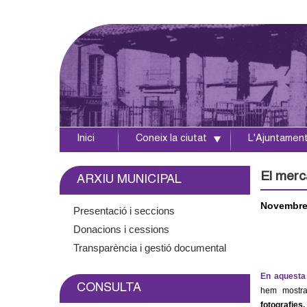
Inici
Coneix la ciutat
L'Ajuntamen
A
j
El merc
ARXIU MUNICIPAL
u
Novembre
Presentació i seccions
Donacions i cessions
n
Transparència i gestió documental
t
En aquesta
CONSULTA
a
hem mostr
fotografies