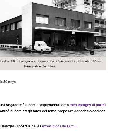
a
r
i
d
e
c
Carles, 1968. Fotografia de Comas / Fons Ajuntament de Granollers / Arxiu
Municipal de Granollers
e
r
fa 50 anys.
c
a
ue, una vegada més, hem complementat amb
més imatges al portal
també hi hem afegit fotos del tema proposat, donades o cedides
 i imatges)
i postals
de les
exposicions de l'Arxiu
.