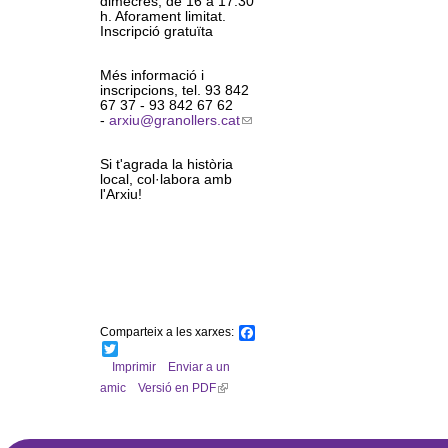
dimecres, de 16 a 17.30
l
h. Aforament limitat.
Inscripció gratuïta
e
Més informació i
inscripcions, tel. 93 842
r
67 37 - 93 842 67 62
-
arxiu@granollers.cat
(
s
l
i
Si t'agrada la història
n
local, col·labora amb
k
l'Arxiu!
s
e
n
d
s
e
-
m
a
i
Comparteix a les xarxes:
F
l
a
T
)
c
w
Imprimir
Enviar a un
e
i
amic
Versió en PDF
(
b
t
l
o
t
o
e
i
k
r