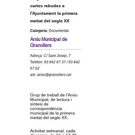
c
cartes rebudes a
n
e
l'Ajuntament la primera
t
r
meitat del segle XX
c
Categoria
: Documental
d
a
Arxiu Municipal de
e
Granollers
Adreça:
C/ Sant Josep, 7
G
Telèfon:
93 842 67 37 / 93 842
67 62
r
a/e:
arxiu@granollers.cat
a
Grup de treball de l'Arxiu
n
Municipal, de lectura i
síntesi de
correspondència
o
municipal de la primera
meitat del segle XX.
l
Activitat setmanal, cada