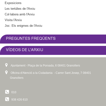
Exposicions
Les tertúlies de l'Arxiu
Col·labora amb l'Arxiu
Visita l'Arxiu
Joc: Els enigmes de l'Arxiu
PREGUNTES FREQÜENTS
VÍDEOS DE L'ARXIU
Ajuntament - Plaça de la Porxada, 6 08401 Granollers
Oficina d'Atenció a la Ciutadania - Carrer Sant Josep, 7 08401
Granollers
010
938 426 610