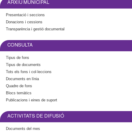
n
ARXIU MUNICIPAL
k
i
Presentació i seccions
s
Donacions i cessions
e
Transparència i gestió documental
x
t
e
CONSULTA
r
n
Tipus de fons
a
Tipus de documents
l
Tots els fons i col·leccions
)
Documents en línia
Quadre de fons
Blocs temàtics
Publicacions i eines de suport
ACTIVITATS DE DIFUSIÓ
Documents del mes