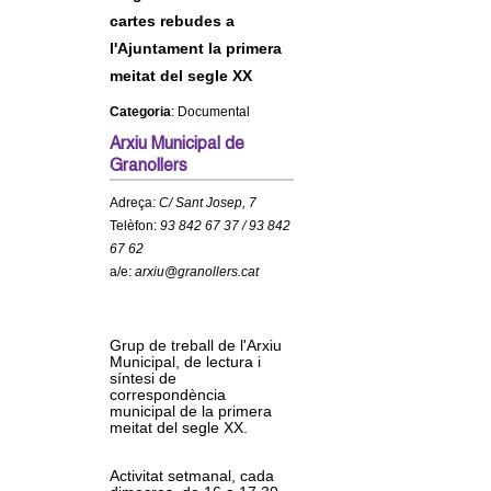
c
cartes rebudes a
n
e
l'Ajuntament la primera
t
r
meitat del segle XX
c
Categoria
: Documental
d
a
Arxiu Municipal de
e
Granollers
Adreça:
C/ Sant Josep, 7
G
Telèfon:
93 842 67 37 / 93 842
67 62
r
a/e:
arxiu@granollers.cat
a
Grup de treball de l'Arxiu
n
Municipal, de lectura i
síntesi de
correspondència
o
municipal de la primera
meitat del segle XX.
l
Activitat setmanal, cada