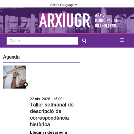
Vés
Select Language
▼
al
contingut
A
C
☰
F
e
j
o
r
Agenda
c
r
u
a
m
n
u
l
t
a
22 abr. 2026 - 16:00h
a
r
Taller setmanal de
descripció de
i
m
correspondència
d
històrica
e
e
Llegim i descrivim