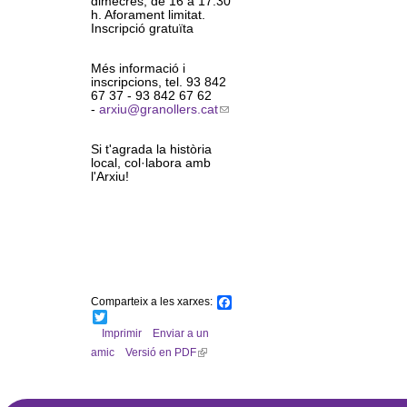
dimecres, de 16 a 17.30
l
h. Aforament limitat.
Inscripció gratuïta
e
Més informació i
inscripcions, tel. 93 842
r
67 37 - 93 842 67 62
-
arxiu@granollers.cat
(
s
l
i
Si t'agrada la història
n
local, col·labora amb
k
l'Arxiu!
s
e
n
d
s
e
-
m
a
i
Comparteix a les xarxes:
F
l
a
T
)
c
w
Imprimir
Enviar a un
e
i
amic
Versió en PDF
(
b
t
l
o
t
o
e
i
k
r