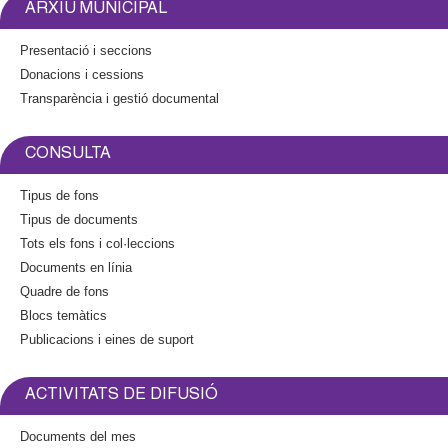
n
ARXIU MUNICIPAL
k
i
Presentació i seccions
s
Donacions i cessions
e
Transparència i gestió documental
x
t
e
CONSULTA
r
n
Tipus de fons
a
Tipus de documents
l
Tots els fons i col·leccions
)
Documents en línia
Quadre de fons
Blocs temàtics
Publicacions i eines de suport
ACTIVITATS DE DIFUSIÓ
Documents del mes