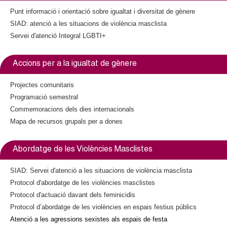
x
r
Punt informació i orientació sobre igualtat i diversitat de gènere
t
n
SIAD: atenció a les situacions de violència masclista
e
a
Servei d'atenció Integral LGBTI+
r
l
n
)
a
Accions per a la igualtat de gènere
l
)
Projectes comunitaris
Programació semestral
Commemoracions dels dies internacionals
Mapa de recursos grupals per a dones
Abordatge de les Violències Masclistes
SIAD: Servei d'atenció a les situacions de violència masclista
Protocol d'abordatge de les violències masclistes
Protocol d'actuació davant dels feminicidis
Protocol d’abordatge de les violències en espais festius públics
Atenció a les agressions sexistes als espais de festa