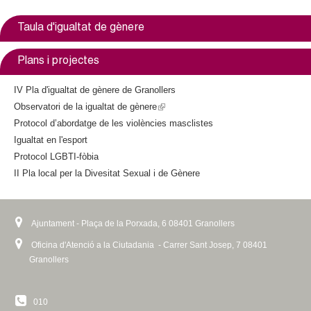
Taula d'igualtat de gènere
Plans i projectes
IV Pla d'igualtat de gènere de Granollers
Observatori de la igualtat de gènere
(
Protocol d’abordatge de les violències masclistes
l
Igualtat en l'esport
i
Protocol LGBTI-fòbia
n
II Pla local per la Divesitat Sexual i de Gènere
k
i
s
e
Ajuntament - Plaça de la Porxada, 6 08401 Granollers
x
Oficina d'Atenció a la Ciutadania - Carrer Sant Josep, 7 08401
t
Granollers
e
r
010
n