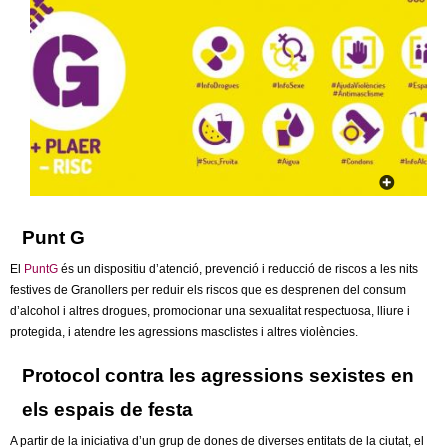
c
n
e
t
r
c
d
a
e
G
Punt G
r
El
PuntG
és un dispositiu d’atenció, prevenció i reducció de riscos a les nits
a
festives de Granollers per reduir els riscos que es desprenen del consum
d’alcohol i altres drogues, promocionar una sexualitat respectuosa, lliure i
n
protegida, i atendre les agressions masclistes i altres violències.
o
Protocol contra les agressions sexistes en
els espais de festa
l
A partir de la iniciativa d’un grup de dones de diverses entitats de la ciutat, el