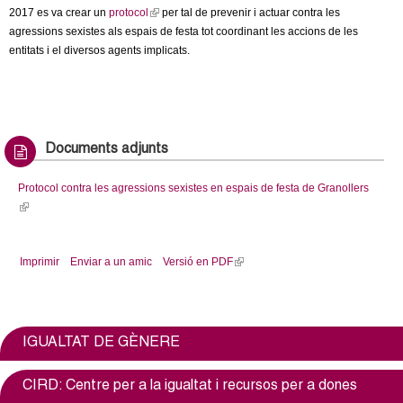
l
2017 es va crear un
protocol
(
per tal de prevenir i actuar contra les
agressions sexistes als espais de festa tot coordinant les accions de les
l
e
entitats i el diversos agents implicats.
i
n
r
k
i
s
s
e
Documents adjunts
x
t
Protocol contra les agressions sexistes en espais de festa de Granollers
e
(
r
l
n
i
a
Imprimir
Enviar a un amic
Versió en PDF
(
n
l
l
k
)
i
i
n
s
k
e
IGUALTAT DE GÈNERE
i
x
s
t
CIRD: Centre per a la igualtat i recursos per a dones
e
e