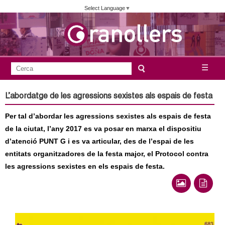
Vés
Select Language
▼
al
contingut
A
C
☰
F
e
j
o
r
L’abordatge de les agressions sexistes als espais de festa
c
r
u
a
Per tal d’abordar les agressions sexistes als espais de festa
m
n
de la ciutat, l’any 2017 es va posar en marxa el dispositiu
u
d’atenció PUNT G i es va articular, des de l’espai de les
l
t
entitats organitzadores de la festa major, el Protocol contra
a
les agressions sexistes en els espais de festa.
a
r
i
m
d
e
e