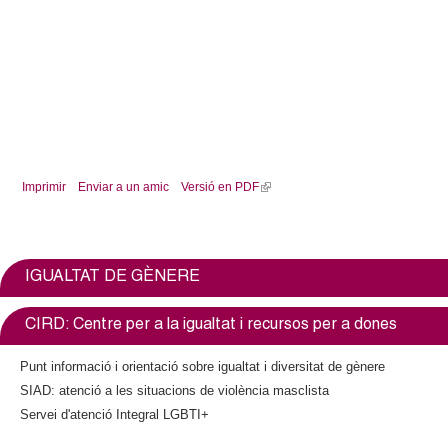
c
n
e
t
r
c
d
a
e
Imprimir
Enviar a un amic
Versió en PDF
(
G
l
i
r
n
k
IGUALTAT DE GÈNERE
a
i
s
n
CIRD: Centre per a la igualtat i recursos per a dones
e
x
o
Punt informació i orientació sobre igualtat i diversitat de gènere
t
SIAD: atenció a les situacions de violència masclista
e
l
Servei d'atenció Integral LGBTI+
r
n