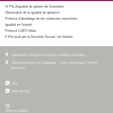
IV Pla d'igualtat de gènere de Granollers
Observatori de la igualtat de gènere
(
Protocol d’abordatge de les violències masclistes
l
Igualtat en l'esport
i
Protocol LGBTI-fòbia
n
II Pla local per la Divesitat Sexual i de Gènere
k
i
s
e
Ajuntament - Plaça de la Porxada, 6 08401 Granollers
x
Oficina d'Atenció a la Ciutadania - Carrer Sant Josep, 7 08401
t
Granollers
e
r
010
n
a
938 426 610
l
)
Atenció al públic: