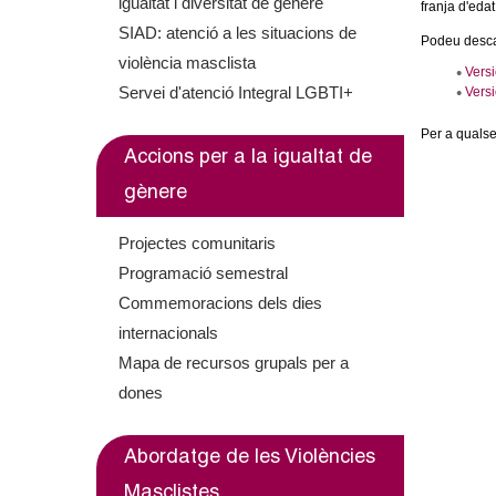
igualtat i diversitat de gènere
franja d'edat
m
SIAD: atenció a les situacions de
Podeu descar
violència masclista
e
Vers
Servei d'atenció Integral LGBTI+
Vers
n
Per a qualse
Accions per a la igualtat de
t
gènere
d
Projectes comunitaris
e
Programació semestral
Commemoracions dels dies
G
internacionals
r
Mapa de recursos grupals per a
dones
a
n
Abordatge de les Violències
Masclistes