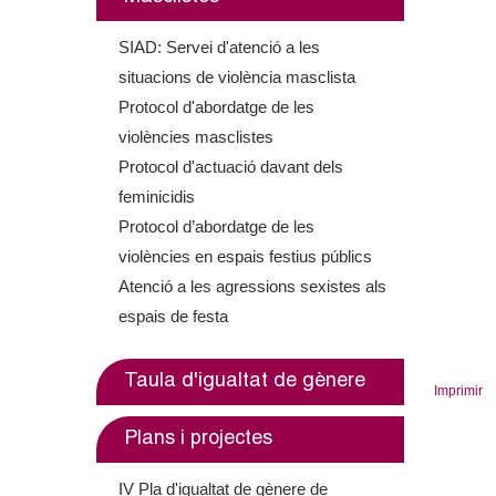
o
l
SIAD: Servei d'atenció a les
situacions de violència masclista
l
Protocol d'abordatge de les
violències masclistes
e
Protocol d'actuació davant dels
r
feminicidis
Protocol d’abordatge de les
s
violències en espais festius públics
Atenció a les agressions sexistes als
espais de festa
Taula d'igualtat de gènere
Imprimir
Plans i projectes
IV Pla d'igualtat de gènere de