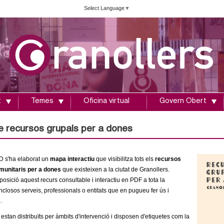
Vés
Select Language
▼
al
contingut
t
Temes
Oficina virtual
Govern Obert
 recursos grupals per a dones
D s'ha elaborat un
mapa interactiu
que visibilitza tots els
recursos
omunitaris per a dones
que existeixen a la ciutat de Granollers.
osició aquest recurs consultable i interactiu en PDF a tota la
inclosos serveis, professionals o entitats que en pugueu fer ús i
o.
estan distribuïts per àmbits d'intervenció i disposen d'etiquetes com la