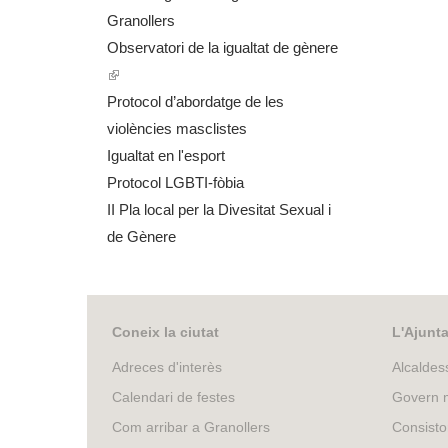
Granollers
Observatori de la igualtat de gènere
(
l
Protocol d’abordatge de les
i
violències masclistes
n
Igualtat en l'esport
k
Protocol LGBTI-fòbia
i
II Pla local per la Divesitat Sexual i
s
de Gènere
e
x
t
Coneix la ciutat
L'Ajunt
e
Adreces d'interès
Alcaldes
r
Calendari de festes
Govern m
n
a
Com arribar a Granollers
Consisto