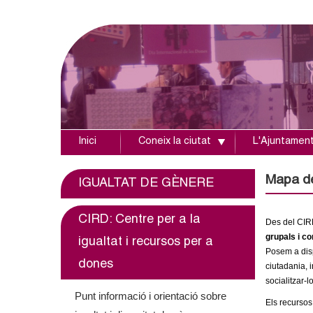
Inici
Coneix la ciutat
L'Ajuntamen
A
j
Mapa de
IGUALTAT DE GÈNERE
u
CIRD: Centre per a la
Des del CIR
n
grupals i c
igualtat i recursos per a
Posem a disp
t
dones
ciutadania, 
socialitzar-l
a
Punt informació i orientació sobre
Els recursos 