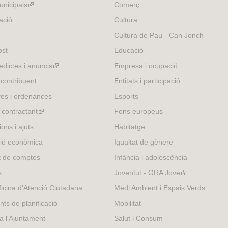
nicipals
(link
Comerç
is
ació
Cultura
external)
Cultura de Pau - Can Jonch
ost
Educació
edictes i anuncis
(link
Empresa i ocupació
is
 contribuent
Entitats i participació
external)
es i ordenances
Esports
l contractant
(link
Fons europeus
is
ons i ajuts
Habitatge
external)
ió econòmica
Igualtat de gènere
t de comptes
Infància i adolescència
s
Joventut - GRA Jove
(link
is
icina d'Atenció Ciutadana
Medi Ambient i Espais Verds
external)
nts de planificació
Mobilitat
 a l'Ajuntament
Salut i Consum