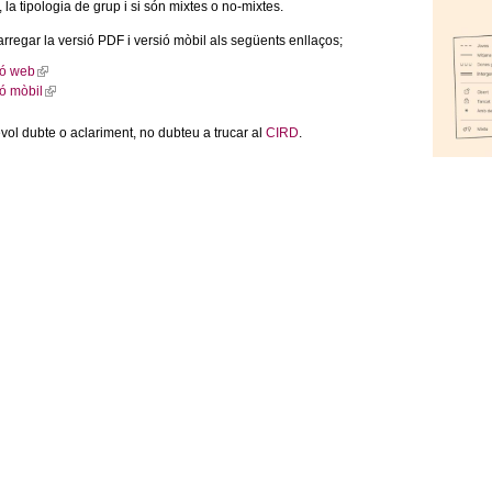
, la tipologia de grup i si són mixtes o no-mixtes.
regar la versió PDF i versió mòbil als següents enllaços;
ió web
(
l
ió mòbil
(
i
l
n
i
k
vol dubte o aclariment, no dubteu a trucar al
CIRD
.
n
i
k
s
i
e
s
x
e
t
x
e
t
r
e
n
r
a
n
l
a
)
l
)