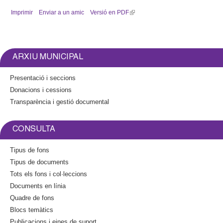
i
Imprimir
Enviar a un amic
Versió en PDF
(
n
l
k
i
i
n
s
k
e
ARXIU MUNICIPAL
i
x
s
t
Presentació i seccions
e
e
Donacions i cessions
x
r
Transparència i gestió documental
t
n
e
a
r
l
CONSULTA
n
)
a
Tipus de fons
l
Tipus de documents
)
Tots els fons i col·leccions
Documents en línia
Quadre de fons
Blocs temàtics
Publicacions i eines de suport