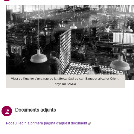
l
e
)
n
d
s
e
-
m
a
i
l
)
Vista de l'interior d'una nau de la fàbrica tèxtil de can Sauquet al carrer Orient,
anys 60 / AMGr
Documents adjunts
Podeu llegir la primera pàgina d'aquest document
(
l