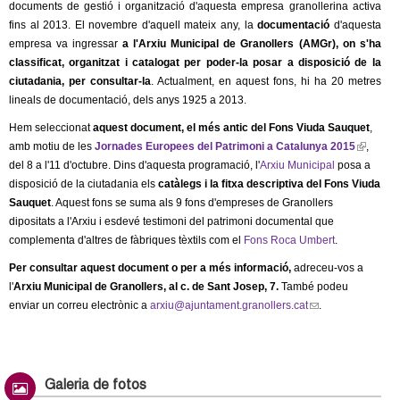
l
documents de gestió i organització d'aquesta empresa granollerina activa
fins al 2013. El novembre d'aquell mateix any, la
documentació
d'aquesta
e
empresa va ingressar
a l'Arxiu Municipal de Granollers (AMGr), on s'ha
classificat, organitzat i catalogat per poder-la posar a disposició de la
r
ciutadania, per consultar-la
. Actualment, en aquest fons, hi ha 20 metres
lineals de documentació, dels anys 1925 a 2013.
s
Hem seleccionat
aquest document, el més antic del Fons Viuda Sauquet
,
amb motiu de les
Jornades Europees del Patrimoni a Catalunya 2015
(
,
del 8 a l'11 d'octubre. Dins d'aquesta programació, l'
Arxiu Municipal
posa a
l
disposició de la ciutadania els
catàlegs i la fitxa descriptiva del Fons Viuda
i
Sauquet
. Aquest fons se suma als 9 fons d'empreses de Granollers
n
dipositats a l'Arxiu i esdevé testimoni del patrimoni documental que
k
complementa d'altres de fàbriques tèxtils com el
Fons Roca Umbert
.
i
s
Per consultar
aquest
document
o per a més informació,
adreceu-vos a
e
l'
Arxiu Municipal de Granollers, al c. de Sant Josep, 7.
També podeu
x
enviar un correu electrònic a
arxiu@ajuntament.granollers.cat
(
.
t
l
e
i
r
n
n
k
Galeria de fotos
a
s