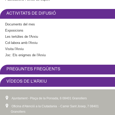
ACTIVITATS DE DIFUSIÓ
Documents del mes
Exposicions
Les tertúlies de l'Arxiu
Col·labora amb l'Arxiu
Visita l'Arxiu
Joc: Els enigmes de l'Arxiu
PREGUNTES FREQÜENTS
VÍDEOS DE L'ARXIU
Ajuntament - Plaça de la Porxada, 6 08401 Granollers
Oficina d'Atenció a la Ciutadania - Carrer Sant Josep, 7 08401
Granollers