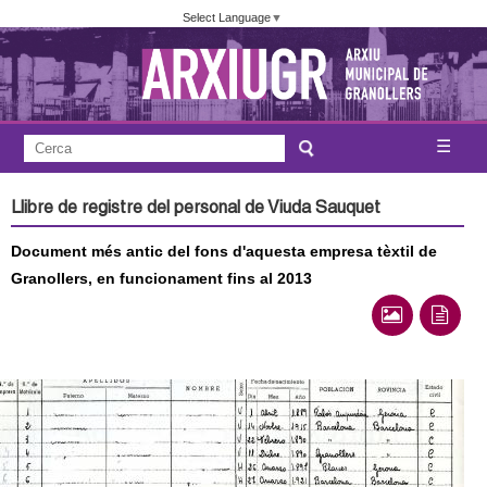
Vés
Select Language
▼
al
contingut
A
C
☰
F
e
j
o
r
Llibre de registre del personal de Viuda Sauquet
c
r
u
a
Document més antic del fons d'aquesta empresa tèxtil de
m
n
Granollers, en funcionament fins al 2013
u
l
t
a
a
r
i
m
d
e
e