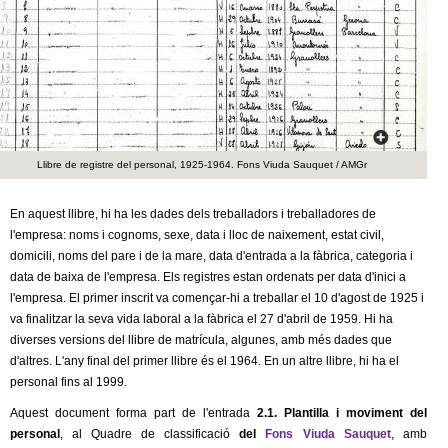
c
n
e
t
r
c
d
a
e
Llibre de registre del personal, 1925-1964. Fons Viuda Sauquet / AMGr
G
En aquest llibre, hi ha les dades dels treballadors i treballadores de
l'empresa: noms i cognoms, sexe, data i lloc de naixement, estat civil,
r
domicili, noms del pare i de la mare, data d'entrada a la fàbrica, categoria i
data de baixa de l'empresa. Els registres estan ordenats per data d'inici a
a
l'empresa. El primer inscrit va començar-hi a treballar el 10 d'agost de 1925 i
va finalitzar la seva vida laboral a la fàbrica el 27 d'abril de 1959. Hi ha
n
diverses versions del llibre de matrícula, algunes, amb més dades que
d'altres. L'any final del primer llibre és el 1964. En un altre llibre, hi ha el
o
personal fins al 1999.
l
Aquest document forma part de l'entrada
2.1. Plantilla i moviment del
personal
, al Quadre de classificació
del
Fons Viuda Sauquet
, amb