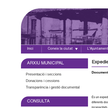
Inici
Coneix la ciutat
L'Ajuntamen
A
j
Expedien
ARXIU MUNICIPAL
u
Document 
Presentació i seccions
Donacions i cessions
n
Transparència i gestió documental
t
És un expedi
CONSULTA
a
diferents doc
incapacitats 