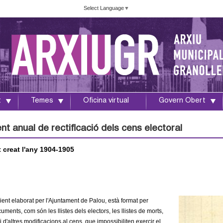
Vés
Select Language
▼
al
contingut
t
Temes
Oficina virtual
Govern Obert
t anual de rectificació dels cens electoral
creat l'any 1904-1905
ent elaborat per l'Ajuntament de Palou, està format per
uments, com són les llistes dels electors, les llistes de morts,
i d'altres modificacions al cens, que impossibiliten exercir el