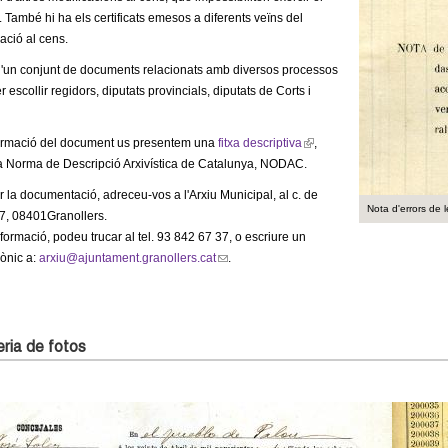
. També hi ha els certificats emesos a diferents veïns del
ació al cens.
d'un conjunt de documents relacionats amb diversos processos
r escollir regidors, diputats provincials, diputats de Corts i
ormació del document us presentem una
fitxa descriptiva
(
,
a Norma de Descripció Arxivística de Catalunya, NODAC.
l
i
r la documentació, adreceu-vos a l'Arxiu Municipal, al c. de
n
Nota d'errors de 
7, 08401Granollers.
k
formació, podeu trucar al tel. 93 842 67 37, o escriure un
i
rònic a:
arxiu@ajuntament.granollers.cat
(
.
s
l
e
i
x
n
t
k
ria de fotos
e
s
r
e
n
n
a
d
l
s