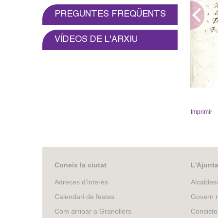
o
PREGUNTES FREQÜENTS
l
VÍDEOS DE L'ARXIU
l
e
r
Primer full 
s
Imprimir
Coneix la ciutat
L'Ajunt
Adreces d'interès
Alcaldes
Calendari de festes
Govern m
Com arribar a Granollers
Consisto