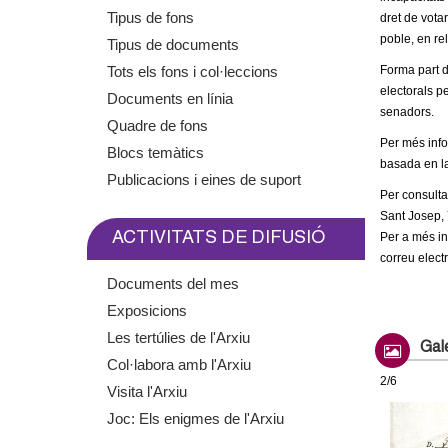
m
Tipus de fons
dret de votar
poble, en rel
Tipus de documents
e
Tots els fons i col·leccions
Forma part 
electorals pe
Documents en línia
n
senadors.
Quadre de fons
Per més inf
t
Blocs temàtics
basada en l
Publicacions i eines de suport
d
Per consulta
Sant Josep, 
e
ACTIVITATS DE DIFUSIÓ
Per a més in
correu elect
G
Documents del mes
Exposicions
r
Les tertúlies de l'Arxiu
Gale
a
Col·labora amb l'Arxiu
2/6
Visita l'Arxiu
n
Joc: Els enigmes de l'Arxiu