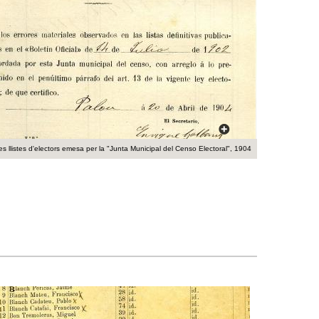
a
r
i
d
e
c
les llistes d'electors emesa per la "Junta Municipal del Censo Electoral", 1904
e
r
c
a