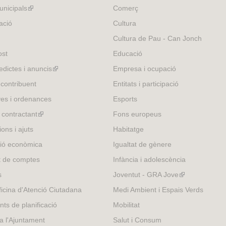
r
nicipals
(link
Comerç
n
is
ació
Cultura
a
external)
Cultura de Pau - Can Jonch
l
)
ost
Educació
edictes i anuncis
(link
Empresa i ocupació
is
 contribuent
Entitats i participació
external)
es i ordenances
Esports
l contractant
(link
Fons europeus
is
ons i ajuts
Habitatge
external)
ió econòmica
Igualtat de gènere
t de comptes
Infància i adolescència
s
Joventut - GRA Jove
(link
is
icina d'Atenció Ciutadana
Medi Ambient i Espais Verds
external)
nts de planificació
Mobilitat
 a l'Ajuntament
Salut i Consum