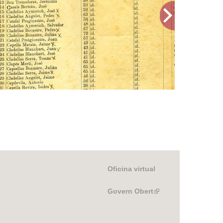
Part de la llista del cens electoral, 1904
Certificat 
Oficina virtual
Govern Obert
(link
is
external)