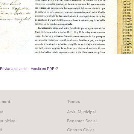
)
e
-
m
a
i
l
)
de l'Acta de reunió de la "Junta Municipal del Censo Electoral"per a la rectificació del
cens, 1904
Enviar a un amic
Versió en PDF
(
l
i
n
k
i
ament
Temes
s
sa
Arxiu Municipal
e
x
unicipal
Benestar Social
t
ri
Centres Cívics
e