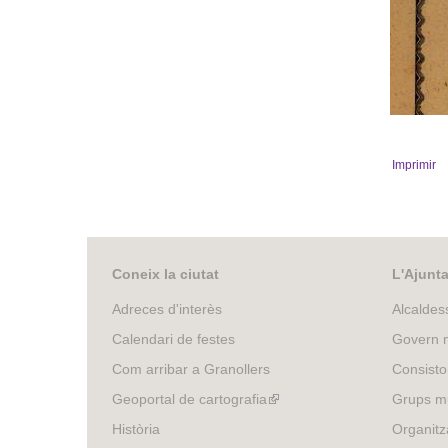
Imprimir
Coneix la ciutat
L'Ajunt
Adreces d'interès
Alcaldes
Calendari de festes
Govern m
Com arribar a Granollers
Consisto
Geoportal de cartografia
(link
Grups mu
is
Història
Organitz