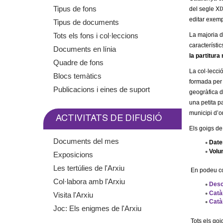
m
Tipus de fons
del segle XI
editar exemp
Tipus de documents
e
Tots els fons i col·leccions
La majoria d
característi
Documents en línia
n
la partitura
Quadre de fons
La col·lecci
t
Blocs temàtics
formada per
Publicacions i eines de suport
geogràfica d
d
una petita p
municipi d’or
e
ACTIVITATS DE DIFUSIÓ
Els goigs de
G
Documents del mes
Date
Volu
Exposicions
r
Les tertúlies de l'Arxiu
En podeu co
a
Col·labora amb l'Arxiu
Desc
Catà
Visita l'Arxiu
n
Catà
Joc: Els enigmes de l'Arxiu
Tots els goi