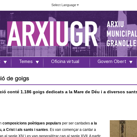
Vés
Select Language
▼
al
contingut
t
Temes
Oficina virtual
Govern Obert
ció de goigs
ció conté 1.186 goigs dedicats a la Mare de Déu i a diversos sant
n
composicions poètiques populars
per ser cantades
a la
 a Crist i als sants i santes
. Es van començar a cantar a
 al segle XIV i es van generalitzar cap al segle XVII. A partir