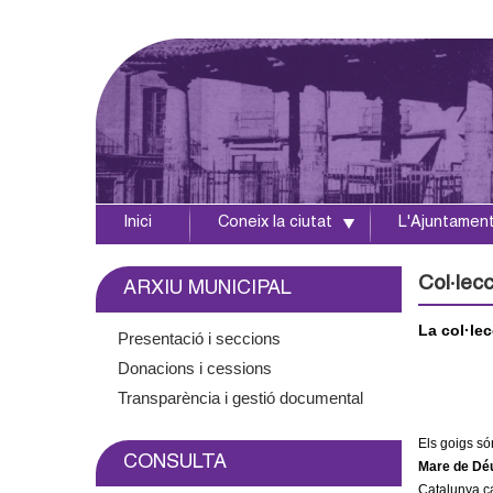
Inici
Coneix la ciutat
L'Ajuntamen
A
j
Col·lec
ARXIU MUNICIPAL
u
La col·lec
Presentació i seccions
Donacions i cessions
n
Transparència i gestió documental
t
Els goigs só
CONSULTA
a
Mare de Déu,
Catalunya cap