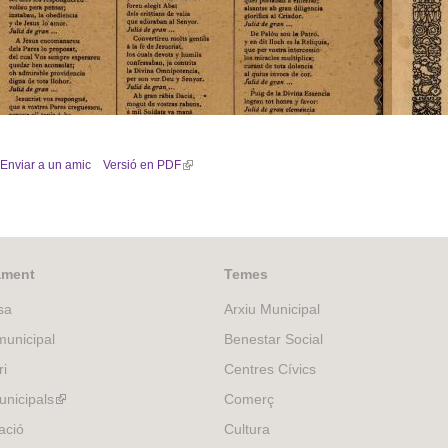
Goigs de sant Julià de l'església de Palou
Goigs 
Enviar a un amic
Versió en PDF
(
l
i
n
k
i
ament
Temes
s
sa
Arxiu Municipal
e
x
unicipal
Benestar Social
t
ri
Centres Cívics
e
r
nicipals
(link
Comerç
n
is
ació
Cultura
a