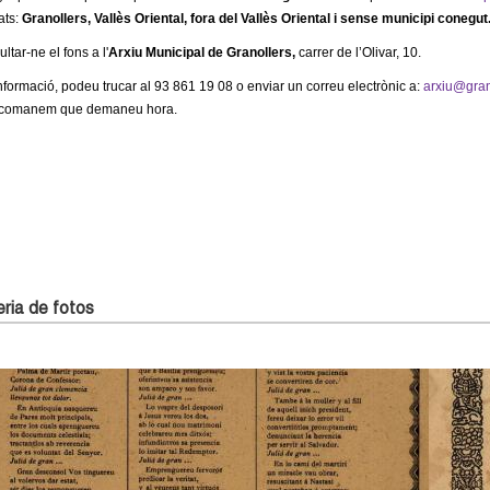
s
i
k
ats:
Granollers, Vallès Oriental, fora del Vallès Oriental i sense municipi conegut
e
s
i
x
e
s
tar-ne el fons a l'
Arxiu Municipal de Granollers,
carrer de l’Olivar, 10.
t
x
e
e
t
x
r
formació, podeu trucar al 93 861 19 08 o enviar un correu electrònic a:
arxiu@gran
e
t
n
r
e
recomanem que demaneu hora.
a
n
r
l
a
n
)
l
a
)
l
)
ria de fotos