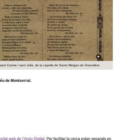
a
r
i
d
e
c
sant Cosme i sant Julià, de la capella de Sants Metges de Granollers
e
Déu de Montserrat.
r
c
a
ortal web de l’Arxiu Digital
. Per facilitar la cerca estan separats en