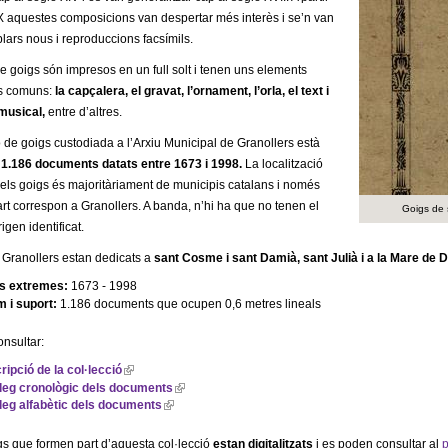
X aquestes composicions van despertar més interès i se’n van
lars nous i reproduccions facsímils.
e goigs són impresos en un full solt i tenen uns elements
cs comuns:
la capçalera, el gravat, l’ornament, l’orla, el text i
 musical,
entre d’altres.
ó de goigs custodiada a l’Arxiu Municipal de Granollers està
1.186 documents datats entre 1673 i 1998.
La localització
els goigs és majoritàriament de municipis catalans i només
art correspon a Granollers. A banda, n’hi ha que no tenen el
Goigs de 
igen identificat.
 Granollers estan dedicats a
sant Cosme i sant Damià, sant Julià i a la Mare de 
s extremes:
1673 - 1998
m i suport:
1.186 documents que ocupen 0,6 metres lineals
nsultar:
ripció de la col·lecció
(
l
leg cronològic dels documents
(
i
l
leg alfabètic dels documents
(
n
i
l
k
n
i
i
k
gs que formen part d’aquesta col·lecció
estan digitalitzats
i es poden consultar al
p
n