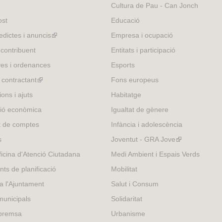
external)
Cultura de Pau - Can Jonch
l
)
ost
Educació
edictes i anuncis
(link
Empresa i ocupació
is
 contribuent
Entitats i participació
external)
es i ordenances
Esports
l contractant
(link
Fons europeus
is
ons i ajuts
Habitatge
external)
ió econòmica
Igualtat de gènere
t de comptes
Infància i adolescència
s
Joventut - GRA Jove
(link
is
icina d'Atenció Ciutadana
Medi Ambient i Espais Verds
external)
nts de planificació
Mobilitat
 a l'Ajuntament
Salut i Consum
municipals
Solidaritat
 premsa
Urbanisme