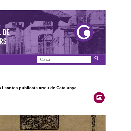
C
F
e
r
o
c
a
s i santes publicats arreu de Catalunya.
r
m
u
l