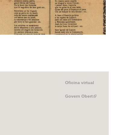
de la Mare de Déu de Montserrat, de la parròquia de Sant Esteve de Granollers
Oficina virtual
Govern Obert
(link
is
external)