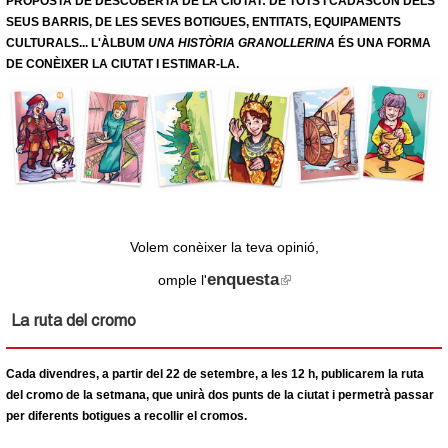
PROPOSTA DE DESCOBERTA DE LA CIUTAT: DE TOTS I CADASCUN DELS
SEUS BARRIS, DE LES SEVES BOTIGUES, ENTITATS, EQUIPAMENTS
CULTURALS... L'ÀLBUM
UNA HISTÒRIA GRANOLLERINA
ÉS UNA FORMA
DE CONÈIXER LA CIUTAT I ESTIMAR-LA.
Volem conèixer la teva opinió,
enquesta
(
omple l'
l
i
n
La ruta del cromo
k
i
s
Cada divendres, a partir del 22 de setembre, a les 12 h, publicarem la ruta
e
del cromo de la setmana, que unirà dos punts de la ciutat i permetrà passar
x
t
per diferents botigues a recollir el cromos.
e
r