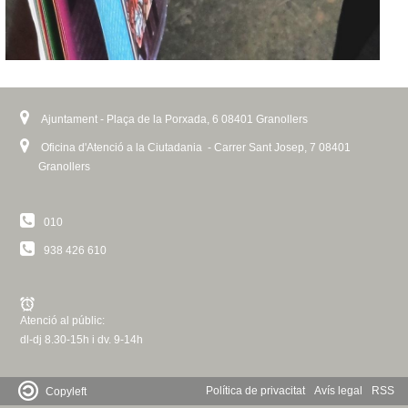
Ajuntament - Plaça de la Porxada, 6 08401 Granollers
Oficina d'Atenció a la Ciutadania - Carrer Sant Josep, 7 08401
Granollers
010
938 426 610
Atenció al públic:
dl-dj 8.30-15h i dv. 9-14h
Política de privacitat
Avís legal
RSS
Copyleft