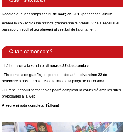
Quan s'acaba?
Recorda que tens temps fins l'
1 de març del 2018
per acabar l'àlbum.
Acabar la col·lecció
Una història granollerina
té premi!. Vine a segellar el
passaport i recull al teu
obsequi
al vestíbul de l'ajuntament.
Quan comencem?
· L'àlbum surt a la venda el
dimecres 27 de setembre
· Els cromos són gratuïts, i el primer es donarà el
divendres 22 de
setembre
a dos quarts de 6 de la tarda a la plaça de la Porxada
· Durant unes vuit setmanes es podrà completar la col·lecció amb les rutes
proposades a la web
A veure si pots completar l'àlbum!