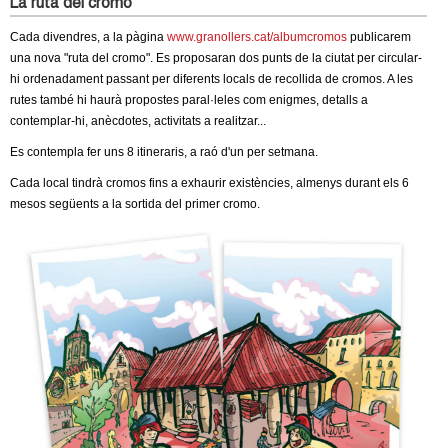
La ruta del cromo
Cada divendres, a la pàgina
www.granollers.cat/albumcromos
publicarem
una nova "ruta del cromo". Es proposaran dos punts de la ciutat per circular-
hi ordenadament passant per diferents locals de recollida de cromos. A les
rutes també hi haurà propostes paral·leles com enigmes, detalls a
contemplar-hi, anècdotes, activitats a realitzar...
Es contempla fer uns 8 itineraris, a raó d'un per setmana.
Cada local tindrà cromos fins a exhaurir existències, almenys durant els 6
mesos següents a la sortida del primer cromo.