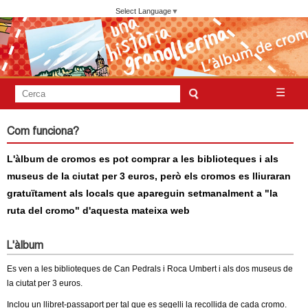
Vés
Select Language
▼
al
contingut
A
C
☰
F
e
j
o
r
Com funciona?
c
r
u
a
L'àlbum de cromos es pot comprar a les biblioteques i als
m
n
museus de la ciutat per 3 euros, però els cromos es lliuraran
u
gratuïtament als locals que apareguin setmanalment a "la
l
t
ruta del cromo" d'aquesta mateixa web
a
a
r
L'àlbum
i
m
Es ven a les biblioteques de Can Pedrals i Roca Umbert i als dos museus de
d
la ciutat per 3 euros.
e
e
Inclou un llibret-passaport per tal que es segelli la recollida de cada cromo.