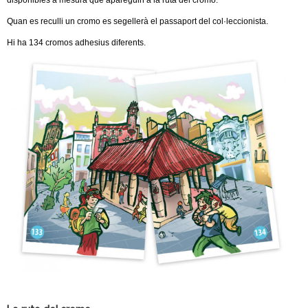
disponibles a mesura que apareguin a la ruta del cromo.
l
Quan es reculli un cromo es segellerà el passaport del col·leccionista.
e
Hi ha 134 cromos adhesius diferents.
r
s