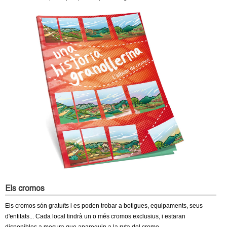
c
n
e
t
r
c
d
a
e
G
r
a
n
o
Els cromos
Els cromos són gratuïts i es poden trobar a botigues, equipaments, seus
l
d'entitats... Cada local tindrà un o més cromos exclusius, i estaran