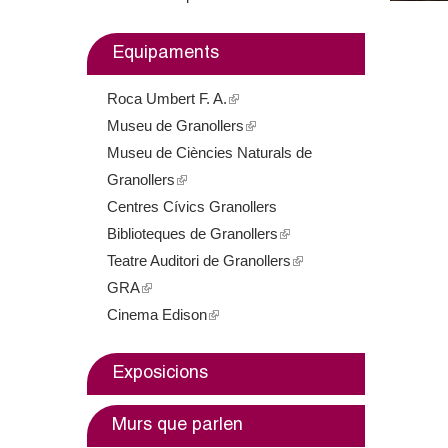
m
Equipaments
e
Roca Umbert F. A.
(
n
Museu de Granollers
l
(
t
Museu de Ciències Naturals de
i
l
Granollers
(
n
i
d
Centres Cívics Granollers
l
k
n
e
Biblioteques de Granollers
i
i
k
(
Teatre Auditori de Granollers
n
s
i
l
(
G
GRA
(
k
e
s
i
l
Cinema Edison
l
i
(
x
e
n
i
r
i
s
l
t
x
k
n
a
n
e
i
e
t
i
k
Exposicions
k
x
n
r
e
s
i
n
i
t
k
n
r
e
s
Murs que parlen