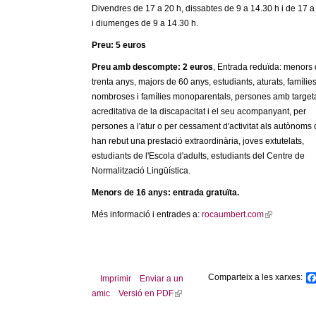
Divendres de 17 a 20 h, dissabtes de 9 a 14.30 h i de 17 a
i diumenges de 9 a 14.30 h.
Preu: 5 euros
Preu amb descompte: 2 euros
, Entrada reduïda: menors
trenta anys, majors de 60 anys, estudiants, aturats, famílie
nombroses i famílies monoparentals, persones amb target
acreditativa de la discapacitat i el seu acompanyant, per
persones a l'atur o per cessament d'activitat als autònoms
han rebut una prestació extraordinària, joves extutelats,
estudiants de l'Escola d'adults, estudiants del Centre de
Normalització Lingüística.
Menors de 16 anys: entrada gratuïta.
Més informació i entrades a:
rocaumbert.com
(
l
i
n
k
Comparteix a les xarxes:
Imprimir
Enviar a un
i
amic
Versió en PDF
(
s
l