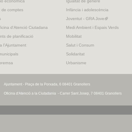
ió econòmica
Igualtat de gènere
t de comptes
Infància i adolescència
s
Joventut - GRA Jove
(link
is
icina d'Atenció Ciutadana
Medi Ambient i Espais Verds
external)
nts de planificació
Mobilitat
 a l'Ajuntament
Salut i Consum
municipals
Solidaritat
 premsa
Urbanisme
Ajuntament - Plaça de la Porxada, 6 08401 Granollers
Oficina d'Atenció a la Ciutadania - Carrer Sant Josep, 7 08401 Granollers