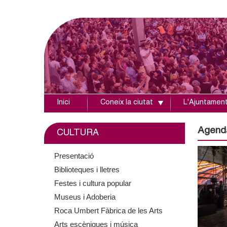
Inici
Coneix la ciutat
L'Ajuntamen
A
j
Agend
CULTURA
u
Presentació
Biblioteques i lletres
n
Festes i cultura popular
t
Museus i Adoberia
Roca Umbert Fàbrica de les Arts
a
Arts escèniques i música