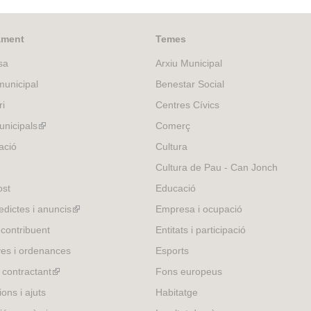
e
i
x
n
t
k
ament
Temes
e
i
r
sa
Arxiu Municipal
s
n
e
unicipal
Benestar Social
a
x
ri
Centres Cívics
l
t
)
e
nicipals
(link
Comerç
r
is
ació
Cultura
n
external)
Cultura de Pau - Can Jonch
a
l
ost
Educació
)
edictes i anuncis
(link
Empresa i ocupació
is
 contribuent
Entitats i participació
external)
es i ordenances
Esports
l contractant
(link
Fons europeus
is
ons i ajuts
Habitatge
external)