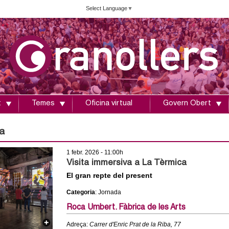
Vés
Select Language
▼
al
contingut
t
Temes
Oficina virtual
Govern Obert
a
1 febr. 2026 - 11:00h
Visita immersiva a La Tèrmica
El gran repte del present
Categoria
: Jornada
Roca Umbert. Fàbrica de les Arts
Adreça:
Carrer d'Enric Prat de la Riba, 77