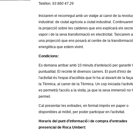
Telèfon:
93 860 47 29
Iniciarem el recorregut amb un viatge al canvi de la revolu
industrial: de ciutat agrícola a ciutat industrial. Continuar
la projecció sobre les calderes que ens explicarà els secre
vapor i de la seva transformació en electricitat. Tancarem
una projecció que ens posarà al centre de la transformaci
energètica que estem vivint.
Condicions:
Es demana arribar amb 10 minuts d'antelació per garantir 
puntualitat. El recinte té diversos carrers. El punt d'inici de
l'activitat és l'espai d'acollida que hi ha al davant de la fa
la Tèrmica, al carrer de la Tèrmica. Un cop iniciada l'activit
es permetrà l'accés a la visita, ja que la seva immersió no 
permet.
Cal presentar les entrades, en format imprès en paper o
disponibles al mòbil, per poder participar en l'activitat.
Horaris del punt d'informació i de compra d'entrades
presencial de Roca Umbert: