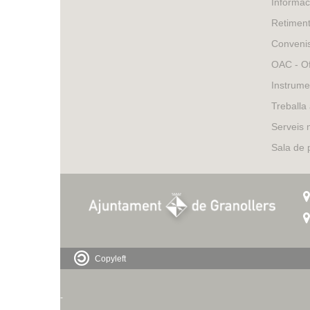
Informac
Retimen
Conveni
OAC - Of
Instrume
Treballa
Serveis 
Sala de
Copyleft
-