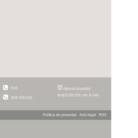
010
Atenció al públic:
dl-dj 8.30-15h i dv. 9-14h
938 426 610
Política de privacitat
Avís legal
RSS