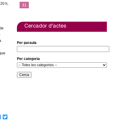
 20 h,
31
Cercador d'actes
 de
s
a
Per paraula
 que
Per categoria
F
T
a
w
c
i
e
t