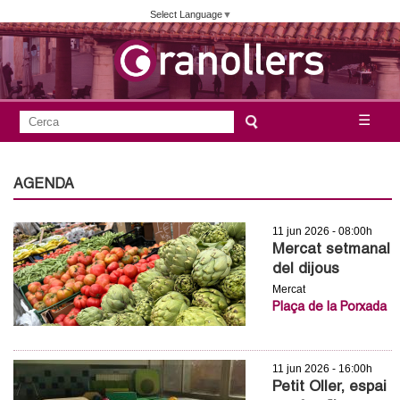
Vés
Select Language
▼
al
contingut
A
C
☰
F
e
j
o
r
c
r
AGENDA
u
a
m
n
11 jun 2026 - 08:00h
u
Mercat setmanal
l
t
del dijous
a
Mercat
a
Plaça de la Porxada
r
i
m
d
11 jun 2026 - 16:00h
e
e
Petit Oller, espai