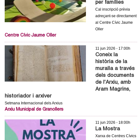
per famílies
c
n
Cal inscripció prèvia
e
adreçant-se directament
t
r
al Centre Cívic Jaume
Oller
c
d
Centre Cívic Jaume Oller
a
e
11 jun 2026 - 17:00h
Coneix la
G
història de la
muralla a través
r
dels documents
de l'Arxiu, amb
a
Aram Magrins,
historiador i arxiver
n
Setmana Internacional dels Arxius
Arxiu Municipal de Granollers
o
11 jun 2026 - 18:00h
l
La Mostra
Xarxa de Centres Cívics