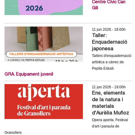
l
Centre Cívic Can
Gili
e
r
11 jun 2026 - 18:00h
Taller:
s
Enquadernació
japonesa
Tallers d'enquadernació
artística a càrrec de
Pepita Estudi.
GRA. Equipament juvenil
11 jun 2026 - 19:00h
Ens, elements
de la natura i
materials
d'Aurèlia Muñoz
Opera aperta. Festival
d'art i paraula de
Granollers