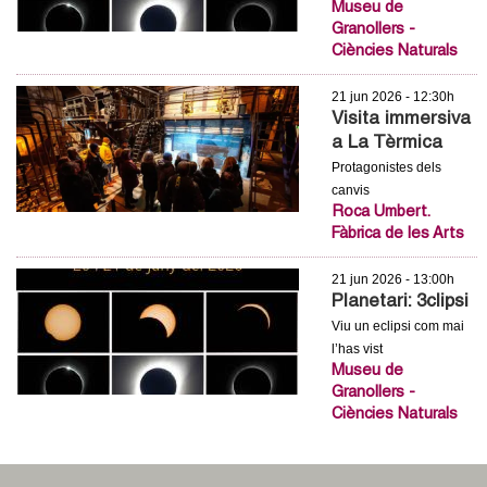
Museu de
Granollers -
Ciències Naturals
21 jun 2026 - 12:30h
Visita immersiva
a La Tèrmica
Protagonistes dels
canvis
Roca Umbert.
Fàbrica de les Arts
21 jun 2026 - 13:00h
Planetari: 3clipsi
Viu un eclipsi com mai
l’has vist
Museu de
Granollers -
Ciències Naturals