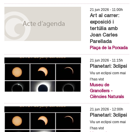
l
21 jun 2026 - 11:00h
e
Art al carrer:
exposició i
r
tertúlia amb
Joan Carles
s
Parellada
Plaça de la Porxada
21 jun 2026 - 11:15h
Planetari: 3clipsi
Viu un eclipsi com mai
l’has vist
Museu de
Granollers -
Ciències Naturals
21 jun 2026 - 12:00h
Planetari: 3clipsi
Viu un eclipsi com mai
l’has vist