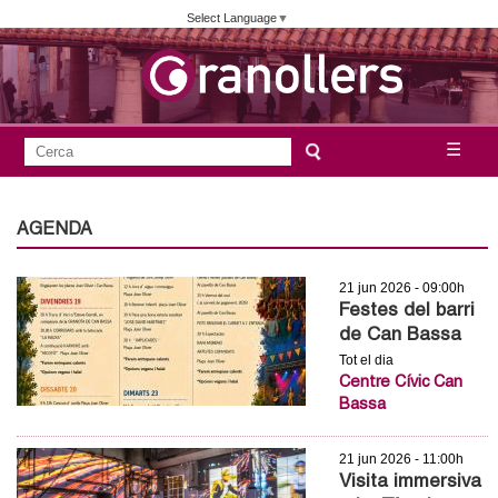
Vés
Select Language
▼
al
contingut
A
C
☰
F
e
j
o
r
c
r
AGENDA
u
a
m
n
21 jun 2026 - 09:00h
u
Festes del barri
l
t
de Can Bassa
a
Tot el dia
a
Centre Cívic Can
r
Bassa
i
m
d
21 jun 2026 - 11:00h
e
e
Visita immersiva