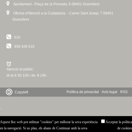
Ajuntament - Plaça de la Porxada, 6 08401 Granollers
Oficina d'Atenció a la Ciutadania - Carrer Sant Josep, 7 08401
Granollers
010
938 426 610
Atenció al públic:
dl-dj 8.30-15h i dv. 9-14h
Política de privacitat
Avís legal
RSS
Copyleft
-
Aquest lloc web pot utilitzar "cookies" per millorar la seva experiència
Acceptar la política
en la navegació. Si us plau, els abans de Continuar amb la seva
de cookies