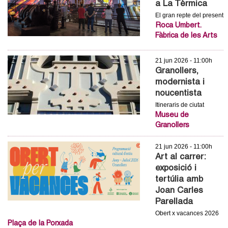
a La Tèrmica
c
n
El gran repte del present
e
Roca Umbert.
t
r
Fàbrica de les Arts
c
d
21 jun 2026 - 11:00h
a
Granollers,
e
modernista i
noucentista
G
Itineraris de ciutat
Museu de
r
Granollers
a
21 jun 2026 - 11:00h
Art al carrer:
n
exposició i
tertúlia amb
o
Joan Carles
Parellada
l
Obert x vacances 2026
Plaça de la Porxada