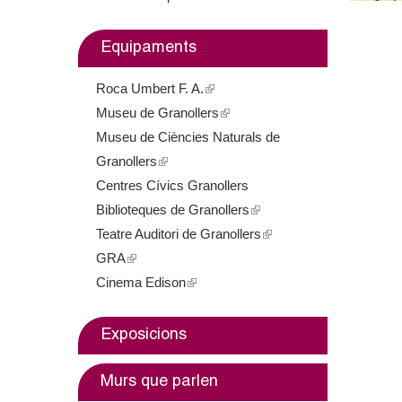
m
Equipaments
e
Roca Umbert F. A.
(
n
Museu de Granollers
l
(
t
Museu de Ciències Naturals de
i
l
Granollers
(
n
i
d
Centres Cívics Granollers
l
k
n
e
Biblioteques de Granollers
i
i
k
(
Teatre Auditori de Granollers
n
s
i
l
(
G
GRA
(
k
e
s
i
l
Cinema Edison
l
i
(
x
e
n
i
r
i
s
l
t
x
k
n
a
n
e
i
e
t
i
k
Exposicions
k
x
n
r
e
s
i
n
i
t
k
n
r
e
s
Murs que parlen