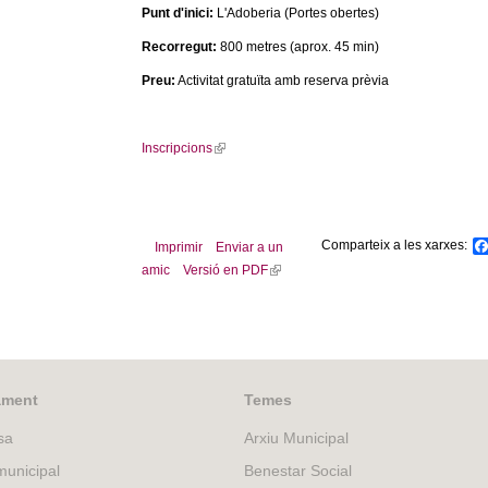
Punt d'inici:
L'Adoberia (Portes obertes)
Recorregut:
800 metres (aprox. 45 min)
Preu:
Activitat gratuïta amb reserva prèvia
Inscripcions
(
l
i
n
k
Comparteix a les xarxes:
Imprimir
Enviar a un
i
amic
Versió en PDF
(
s
l
e
i
x
n
t
k
e
i
ament
Temes
r
s
n
e
sa
Arxiu Municipal
a
x
l
unicipal
Benestar Social
t