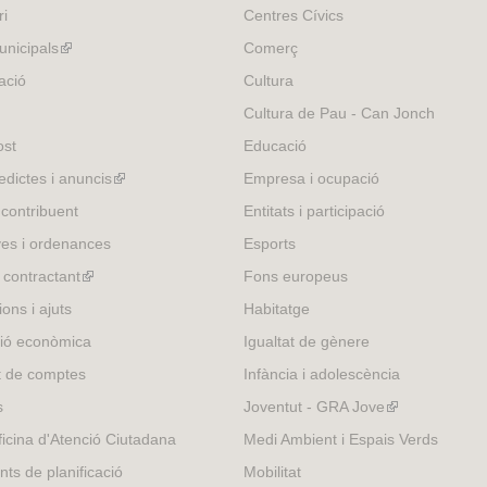
)
e
ri
Centres Cívics
r
nicipals
(link
Comerç
n
is
ació
Cultura
a
external)
l
Cultura de Pau - Can Jonch
)
ost
Educació
edictes i anuncis
(link
Empresa i ocupació
is
 contribuent
Entitats i participació
external)
es i ordenances
Esports
l contractant
(link
Fons europeus
is
ons i ajuts
Habitatge
external)
ió econòmica
Igualtat de gènere
t de comptes
Infància i adolescència
s
Joventut - GRA Jove
(link
is
icina d'Atenció Ciutadana
Medi Ambient i Espais Verds
external)
nts de planificació
Mobilitat