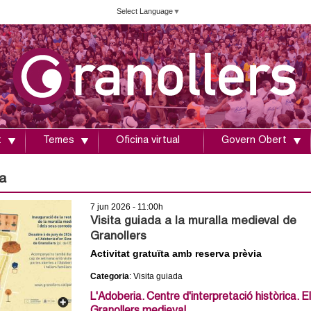
Vés
Select Language
▼
al
contingut
t
Temes
Oficina virtual
Govern Obert
a
7 jun 2026 - 11:00h
Visita guiada a la muralla medieval de
Granollers
Activitat gratuïta amb reserva prèvia
Categoria
: Visita guiada
L'Adoberia. Centre d'interpretació històrica. El