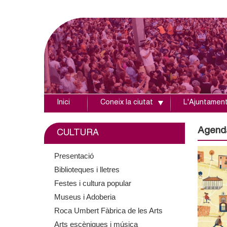
Inici
Coneix la ciutat
L'Ajuntamen
A
j
Agend
CULTURA
u
Presentació
Biblioteques i lletres
n
Festes i cultura popular
t
Museus i Adoberia
Roca Umbert Fàbrica de les Arts
a
Arts escèniques i música