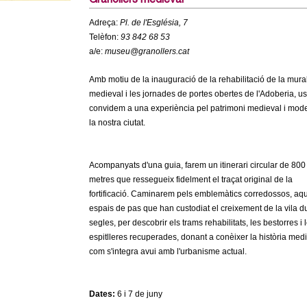
Granollers medieval
Adreça:
Pl. de l'Església, 7
Telèfon:
93 842 68 53
a/e:
museu@granollers.cat
Amb motiu de la inauguració de la rehabilitació de la mura
medieval i les jornades de portes obertes de l'Adoberia, us
convidem a una experiència pel patrimoni medieval i mod
la nostra ciutat.
Acompanyats d'una guia, farem un itinerari circular de 800
metres que ressegueix fidelment el traçat original de la
fortificació. Caminarem pels emblemàtics corredossos, aqu
espais de pas que han custodiat el creixement de la vila d
segles, per descobrir els trams rehabilitats, les bestorres i 
espitlleres recuperades, donant a conèixer la història medi
com s'integra avui amb l'urbanisme actual.
Dates:
6 i 7 de juny