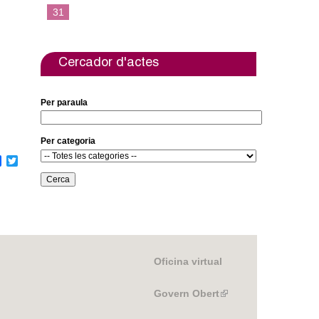
31
Cercador d'actes
Per paraula
Per categoria
F
T
a
w
c
i
e
t
b
t
o
e
o
r
k
Oficina virtual
Govern Obert
(link
is