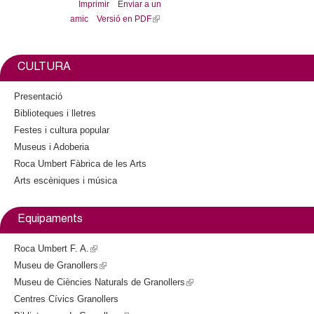
c
l
w
Imprimir
Enviar a un
e
i
amic
Versió en PDF
(
b
t
e
l
o
t
o
e
i
k
r
r
n
CULTURA
k
s
i
Presentació
s
Biblioteques i lletres
e
Festes i cultura popular
x
Museus i Adoberia
t
Roca Umbert Fàbrica de les Arts
e
Arts escèniques i música
r
n
a
Equipaments
l
)
Roca Umbert F. A.
(
Museu de Granollers
l
(
Museu de Ciències Naturals de Granollers
i
l
(
Centres Cívics Granollers
n
i
l