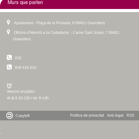
i
k
r
e
e
s
t
Murs que parlen
s
i
n
r
x
e
e
e
s
a
n
t
x
r
x
e
l
a
e
t
n
Ajuntament - Plaça de la Porxada, 6 08401 Granollers
t
x
)
l
r
e
a
Oficina d'Atenció a la Ciutadania - Carrer Sant Josep, 7 08401
e
t
)
n
r
l
Granollers
r
e
a
n
)
n
r
l
a
010
a
n
)
l
l
a
)
938 426 610
)
l
)
Atenció al públic:
dl-dj 8.30-15h i dv. 9-14h
Política de privacitat
Avís legal
RSS
Copyleft
-