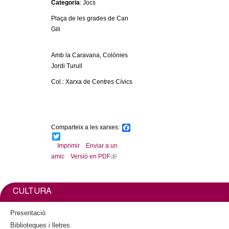
Categoria
: Jocs
c
n
Plaça de les grades de Can
e
Gili
t
r
c
d
Amb la Caravana, Colònies
a
Jordi Turull
e
Col.: Xarxa de Centres Cívics
G
r
Comparteix a les xarxes:
F
a
T
a
c
w
Imprimir
Enviar a un
e
i
amic
Versió en PDF
(
b
t
n
l
o
t
o
e
i
k
r
o
n
CULTURA
k
l
i
Presentació
s
Biblioteques i lletres