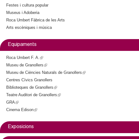
l
e
Festes i cultura popular
x
Museus i Adoberia
e
t
Roca Umbert Fàbrica de les Arts
e
Arts escèniques i música
r
r
n
a
s
Equipaments
l
)
Roca Umbert F. A.
(
Museu de Granollers
l
(
Museu de Ciències Naturals de Granollers
i
l
(
Centres Cívics Granollers
n
i
l
Biblioteques de Granollers
k
n
(
i
Teatre Auditori de Granollers
i
k
l
(
n
GRA
(
s
i
i
l
k
Cinema Edison
l
(
e
s
n
i
i
i
l
x
e
k
n
s
n
i
t
x
i
k
e
Exposicions
k
n
e
t
s
i
x