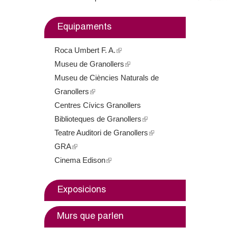
m
Equipaments
e
Roca Umbert F. A.
(
n
Museu de Granollers
l
(
t
Museu de Ciències Naturals de
i
l
Granollers
(
n
i
d
Centres Cívics Granollers
l
k
n
e
Biblioteques de Granollers
i
i
k
(
Teatre Auditori de Granollers
n
s
i
l
(
G
GRA
(
k
e
s
i
l
Cinema Edison
l
i
(
x
e
n
i
r
i
s
l
t
x
k
n
a
n
e
i
e
t
i
k
Exposicions
k
x
n
r
e
s
i
n
i
t
k
n
r
e
s
Murs que parlen