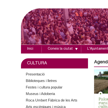
Inici
Coneix la ciutat
L'Ajuntamen
A
j
Agend
CULTURA
u
Presentació
Biblioteques i lletres
n
Festes i cultura popular
t
Museus i Adoberia
Roca Umbert Fàbrica de les Arts
a
Arts escèniques i música