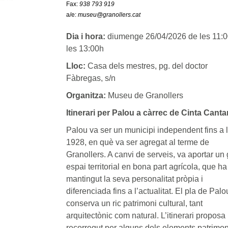
Fax:
938 793 919
a/e:
museu@granollers.cat
Dia i hora:
diumenge 26/04/2026 de les 11:0
les 13:00h
Lloc:
Casa dels mestres, pg. del doctor
Fàbregas, s/n
Organitza:
Museu de Granollers
Itinerari per Palou a càrrec de Cinta Cantar
Palou va ser un municipi independent fins a 
1928, en què va ser agregat al terme de
Granollers. A canvi de serveis, va aportar un
espai territorial en bona part agrícola, que ha
mantingut la seva personalitat pròpia i
diferenciada fins a l’actualitat. El pla de Palo
conserva un ric patrimoni cultural, tant
arquitectònic com natural. L’itinerari proposa
recorregut per alguns dels elements patrimon