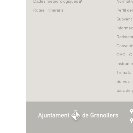
Dades meteorològiques
(link
Normativ
external)
is
Rutes i itineraris
Perfil de
external)
Subvenci
Informac
Retimen
Conveni
OAC - Of
Instrume
Treballa
Serveis 
Sala de