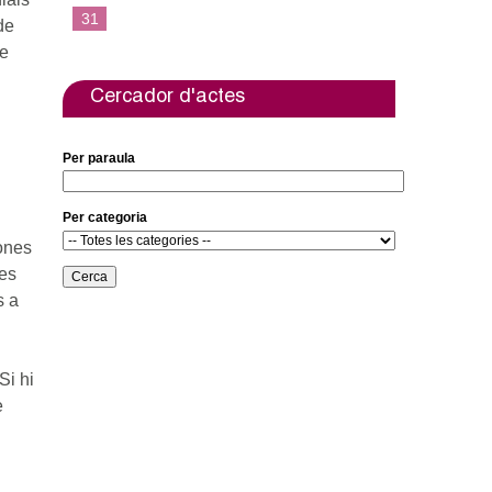
31
de
ue
Cercador d'actes
Per paraula
Per categoria
ones
nes
s a
Si hi
e