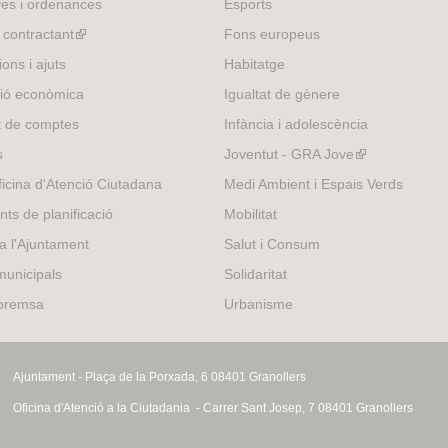
es i ordenances
Esports
l contractant
(link
Fons europeus
is
ons i ajuts
Habitatge
external)
ió econòmica
Igualtat de gènere
t de comptes
Infància i adolescència
s
Joventut - GRA Jove
(link
is
icina d'Atenció Ciutadana
Medi Ambient i Espais Verds
external)
nts de planificació
Mobilitat
 a l'Ajuntament
Salut i Consum
municipals
Solidaritat
 premsa
Urbanisme
Ajuntament - Plaça de la Porxada, 6 08401 Granollers
Oficina d'Atenció a la Ciutadania - Carrer Sant Josep, 7 08401 Granollers