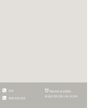
010
Atenció al públic:
dl-dj 8.30-15h i dv. 9-14h
938 426 610