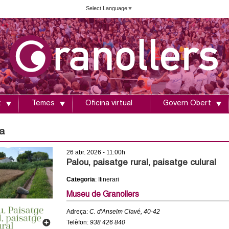
Vés
Select Language
▼
al
contingut
t
Temes
Oficina virtual
Govern Obert
a
26 abr. 2026 - 11:00h
Palou, paisatge rural, paisatge culural
Categoria
: Itinerari
Museu de Granollers
Adreça:
C. d'Anselm Clavé, 40-42
Telèfon:
938 426 840