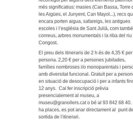
més significatius: masies (Can Bassa, Torre 
les Aigües, el Junyent, Can Mayol...), recs q
encara porten aigua, safareigs, les antigues
escoles i l’església de Sant Julià, com també
conreus, arbres monumentals i la riba del riu
Congost.
El preu dels itineraris de 2 h és de 4,35 € per
persona. 2,20 € per a persones jubilades,
famílies nombroses i/o monoparentals i pers
amb diversitat funcional. Gratuït per a perso
en situació de desocupació i per a infants fin
12 anys. Cal fer inscripció prèvia
presencialement al museu, a
museu@granollers.cat
o bé al 93 842 68 40. 
ha places, es pot anar directament al punt d
sortida de l'itinerari.