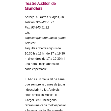
c
Teatre Auditori de
n
Granollers
e
t
r
Adreça:
C. Torras i Bages, 50
Telèfon:
93 840 51 21
c
d
Fax:
93 840 51 22
a
a/e:
e
taquilles@teatreauditori.grano
llers.cat
G
Taquilles obertes dijous de
10.30 h a 13 h i de 17 a 19.30
r
h, divendres de 17 a 19.30 h i
una hora i mitja abans de
a
cada espectacle.
El Mic és un titella fet de llana
n
que sempre té ganes de jugar
i descobrir-ho tot. Amb els
o
seus amics, la Mosca, el
Cargol i en Cincsegons,
l
rebran una carta molt especial
a la seva bústia. En aquesta