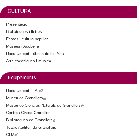
o
e
i
k
r
n
CULTURA
k
i
Presentació
s
Biblioteques i lletres
e
Festes i cultura popular
x
Museus i Adoberia
t
Roca Umbert Fàbrica de les Arts
e
Arts escèniques i música
r
n
a
Equipaments
l
)
Roca Umbert F. A.
(
Museu de Granollers
l
(
Museu de Ciències Naturals de Granollers
i
l
(
Centres Cívics Granollers
n
i
l
Biblioteques de Granollers
k
n
(
i
Teatre Auditori de Granollers
i
k
l
(
n
GRA
(
s
i
i
l
k