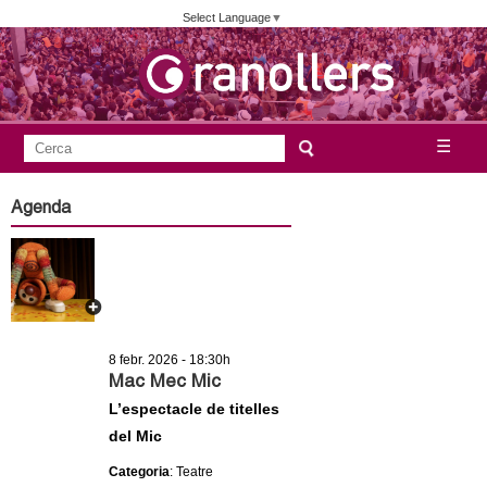
Vés
Select Language
▼
al
contingut
A
C
☰
F
e
j
o
r
Agenda
c
r
u
a
m
n
u
l
t
a
8 febr. 2026 - 18:30h
a
r
Mac Mec Mic
i
L’espectacle de titelles
m
del Mic
d
e
e
Categoria
: Teatre