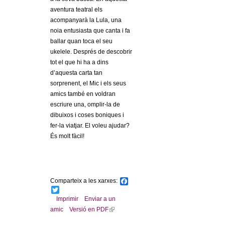
l
aventura teatral els
acompanyarà la Lula, una
e
noia entusiasta que canta i fa
ballar quan toca el seu
r
ukelele. Després de descobrir
tot el que hi ha a dins
s
d’aquesta carta tan
sorprenent, el Mic i els seus
amics també en voldran
escriure una, omplir-la de
dibuixos i coses boniques i
fer-la viatjar. El voleu ajudar?
És molt fàcil!
Comparteix a les xarxes:
F
a
T
c
w
Imprimir
Enviar a un
e
i
amic
Versió en PDF
(
b
t
l
o
t