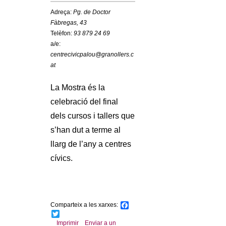
c
n
Adreça:
Pg. de Doctor
e
Fàbregas, 43
t
r
Telèfon:
93 879 24 69
a/e:
c
d
centrecivicpalou@granollers.c
a
at
e
La Mostra és la
G
celebració del final
dels cursos i tallers que
r
s’han dut a terme al
a
llarg de l’any a centres
cívics.
n
o
Comparteix a les xarxes:
F
l
a
T
c
w
Imprimir
Enviar a un