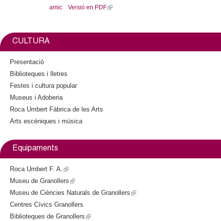
l
e
i
amic
Versió en PDF
(
b
t
l
o
t
e
o
e
i
k
r
n
CULTURA
r
k
i
Presentació
s
s
Biblioteques i lletres
e
Festes i cultura popular
x
Museus i Adoberia
t
Roca Umbert Fàbrica de les Arts
e
Arts escèniques i música
r
n
a
Equipaments
l
)
Roca Umbert F. A.
(
Museu de Granollers
l
(
Museu de Ciències Naturals de Granollers
i
l
(
Centres Cívics Granollers
n
i
l
Biblioteques de Granollers
k
n
(
i