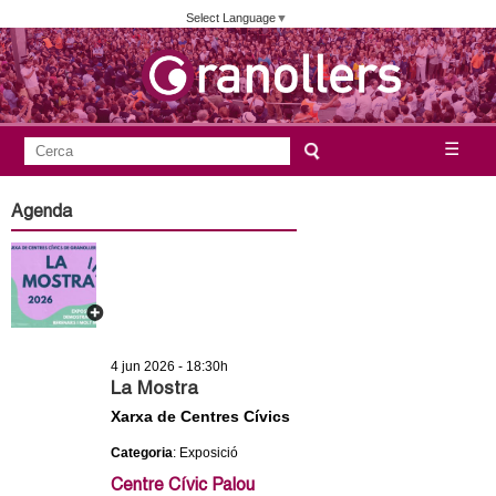
Vés
Select Language
▼
al
contingut
A
C
☰
F
e
j
o
r
Agenda
c
r
u
a
m
n
u
l
t
a
4 jun 2026 - 18:30h
a
r
La Mostra
i
Xarxa de Centres Cívics
m
d
Categoria
: Exposició
e
e
Centre Cívic Palou