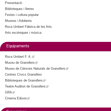
i
Presentació
s
Biblioteques i lletres
e
Festes i cultura popular
x
Museus i Adoberia
t
Roca Umbert Fàbrica de les Arts
e
Arts escèniques i música
r
n
a
Equipaments
l
)
Roca Umbert F. A.
(
Museu de Granollers
l
(
Museu de Ciències Naturals de Granollers
i
l
(
Centres Cívics Granollers
n
i
l
Biblioteques de Granollers
k
n
(
i
Teatre Auditori de Granollers
i
k
l
(
n
GRA
(
s
i
i
l
k
Cinema Edison
l
(
e
s
n
i
i
i
l
x
e
k
n
s
n
i
t
x
i
k
e