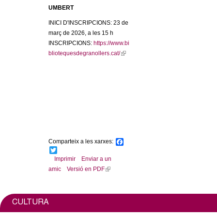
l
UMBERT
e
INICI D'INSCRIPCIONS: 23 de
març de 2026, a les 15 h
r
INSCRIPCIONS:
https://www.bi
bliotequesdegranollers.cat/
(
l
s
i
n
k
i
s
e
x
Comparteix a les xarxes:
F
t
a
T
e
c
w
Imprimir
Enviar a un
e
i
r
amic
Versió en PDF
(
b
t
n
l
o
t
a
o
e
i
l
k
r
n
CULTURA
)
k