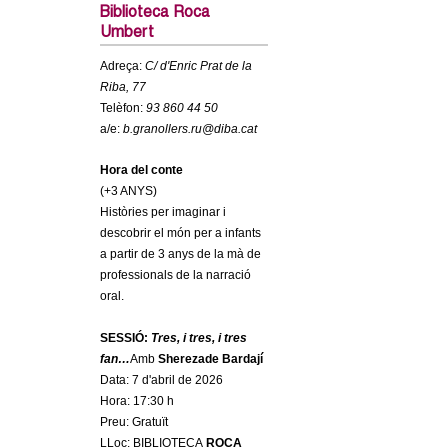
c
Biblioteca Roca
n
Umbert
e
t
r
Adreça:
C/ d'Enric Prat de la
Riba, 77
c
d
Telèfon:
93 860 44 50
a
a/e:
b.granollers.ru@diba.cat
e
Hora del conte
(+3 ANYS)
G
Històries per imaginar i
descobrir el món per a infants
r
a partir de 3 anys de la mà de
professionals de la narració
a
oral.
n
SESSIÓ:
Tres, i tres, i tres
fan…
Amb
Sherezade Bardají
o
Data: 7 d'abril de 2026
Hora: 17:30 h
l
Preu: Gratuït
LLoc: BIBLIOTECA
ROCA