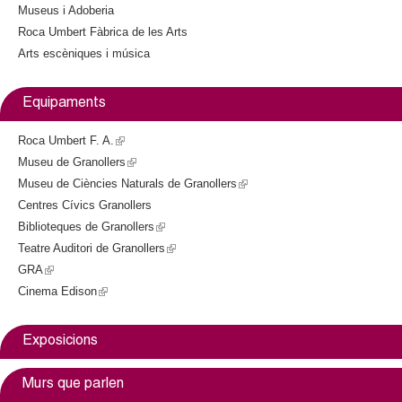
Museus i Adoberia
t
Roca Umbert Fàbrica de les Arts
e
Arts escèniques i música
r
n
a
Equipaments
l
)
Roca Umbert F. A.
(
Museu de Granollers
l
(
Museu de Ciències Naturals de Granollers
i
l
(
Centres Cívics Granollers
n
i
l
Biblioteques de Granollers
k
n
(
i
Teatre Auditori de Granollers
i
k
l
(
n
GRA
(
s
i
i
l
k
Cinema Edison
l
(
e
s
n
i
i
i
l
x
e
k
n
s
n
i
t
x
i
k
e
Exposicions
k
n
e
t
s
i
x
i
k
r
e
e
s
t
Murs que parlen
s
i
n
r
x
e
e