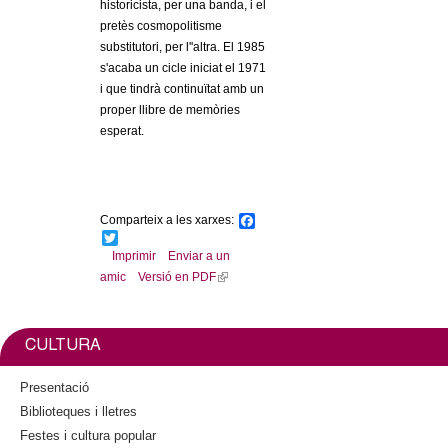
historicista, per una banda, i el
pretès cosmopolitisme
substitutori, per l''altra. El 1985
s'acaba un cicle iniciat el 1971
i que tindrà continuïtat amb un
proper llibre de memòries
esperat.
Comparteix a les xarxes:
F
a
T
c
w
Imprimir
Enviar a un
e
i
amic
Versió en PDF
(
b
t
l
o
t
o
e
i
k
r
n
CULTURA
k
i
Presentació
s
Biblioteques i lletres
e
Festes i cultura popular
x