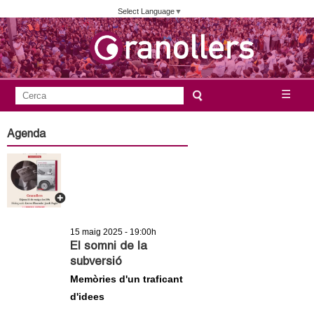
Vés
Select Language
▼
al
contingut
A
C
☰
F
e
j
o
r
Agenda
c
r
u
a
m
n
u
l
t
a
15 maig 2025 - 19:00h
a
r
El somni de la
subversió
i
m
Memòries d'un traficant
d
d'idees
e
e