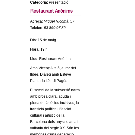
Categoria
: Presentació
c
n
e
Restaurant Anònims
t
r
Adreça:
Miquel Ricomà, 57
Telèfon:
93 860 07 89
c
d
a
Dia
: 15 de maig
e
Hora
: 19 h
G
Lloc
: Restaurant Anònims
Amb Vicenç Altaió, autor del
r
llibre. Diàleg amb Esteve
Plantada i Jordi Pagès
a
El somni de la subversió narra
amb prosa clara, aguda i
n
plena de facècies incisives, la
transició política i l''esclat
o
cultural i artístic de la
Barcelona dels anys setanta i
l
vuitanta del segle XX. Són les
memòries d'una generació i