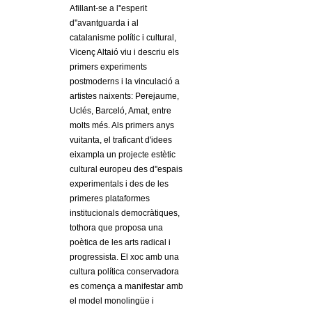
Afillant-se a l''esperit
d''avantguarda i al
catalanisme polític i cultural,
Vicenç Altaió viu i descriu els
primers experiments
postmoderns i la vinculació a
artistes naixents: Perejaume,
Uclés, Barceló, Amat, entre
molts més. Als primers anys
vuitanta, el traficant d'idees
eixampla un projecte estètic
cultural europeu des d''espais
experimentals i des de les
primeres plataformes
institucionals democràtiques,
tothora que proposa una
poètica de les arts radical i
progressista. El xoc amb una
cultura política conservadora
es comença a manifestar amb
el model monolingüe i