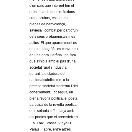
l
d'un país que interpel·len el
present amb unes reflexions
e
crepusculars, estoiques,
plenes de benvolença,
r
saviesa i combat per part d''un
dels seus protagonistes més
s
actius. El que aparentment és
un relat biogràfic es converteix
en una obra literària i política
que s'inicia amb el pas d'una
societat rural i industrial,
durant la dictadura del
nacionalcatolicisme, a la
pretesa societat moderna i del
coneixement. Tot seguit, en
plena revolta política, el poeta
participa de la revolta poètica
dels setanta i s''enllaça amb
els poetes que el precedeixen:
J. V. Foix, Brossa, Vinyoli i
Palau i Fabre, entre altres.