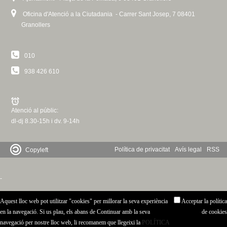
t
x
)
l
r
e
a
Oficina d'Atenció a la Ciutadania - Carrer Sant Josep, 7 08401
e
t
)
n
r
l
Granollers
r
e
a
n
)
n
r
l
a
010
a
n
)
l
l
a
)
938 426 610
)
l
)
Atenció al públic:
dl-dj 8.30-15h i dv. 9-14h
Política de privacitat
Avís legal
RSS
Copyleft
-
Aquest lloc web pot utilitzar "cookies" per millorar la seva experiència
Acceptar la política
en la navegació. Si us plau, els abans de Continuar amb la seva
de cookies
navegació per nostre lloc web, li recomanem que llegeixi la
POLÍTICA