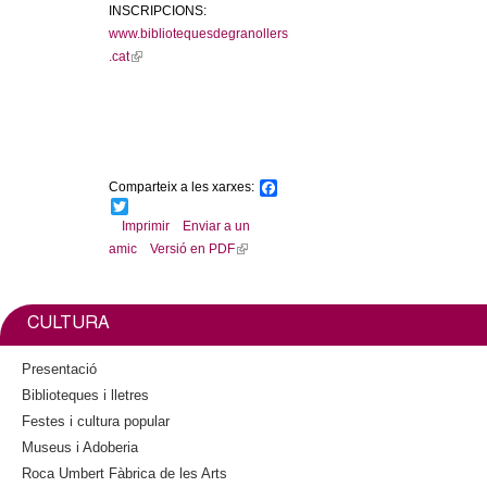
INSCRIPCIONS:
www.bibliotequesdegranollers
.cat
(
l
i
n
k
i
Comparteix a les xarxes:
F
s
a
T
e
c
w
Imprimir
Enviar a un
x
e
i
amic
Versió en PDF
(
b
t
t
l
o
t
e
o
e
i
r
k
r
n
CULTURA
n
k
a
i
Presentació
l
s
Biblioteques i lletres
)
e
Festes i cultura popular
x
Museus i Adoberia
t
Roca Umbert Fàbrica de les Arts
e