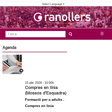
Vés
Select Language
▼
al
contingut
A
C
☰
F
e
j
o
r
Agenda
c
r
u
a
m
n
u
l
t
a
15 abr. 2026 - 10:00h
a
r
Compres en línia
(Mossos d'Esquadra)
i
m
Formació per a adults .
d
Compres en linia
e
e