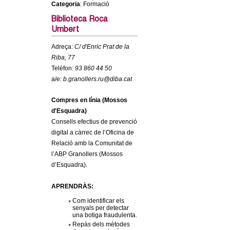
Categoria
: Formació
c
n
e
Biblioteca Roca
Umbert
t
r
Adreça:
C/ d'Enric Prat de la
c
d
Riba, 77
a
Telèfon:
93 860 44 50
e
a/e:
b.granollers.ru@diba.cat
G
Compres en línia (Mossos
d'Esquadra)
r
Consells efectius de prevenció
digital a càrrec de l’Oficina de
a
Relació amb la Comunitat de
l’ABP Granollers (Mossos
d’Esquadra).
n
APRENDRÀS:
o
Com identificar els
senyals per detectar
l
una botiga fraudulenta.
Repàs dels mètodes