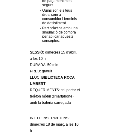
l
de pagament més
segurs.
Quins són els teus
e
drets com a
consumidor i terminis
de desistiment.
r
Part pràctica amb una
simulació de compra
per aplicar aquests
s
conceptes.
SESSIÓ:
dimecres 15 d’abril,
a les 10 h
DURADA: 50 min
PREU: gratuït
LLOC:
BIBLIOTECA ROCA
UMBERT
REQUERIMENTS: cal portar el
telèfon mòbil (smartphone)
amb la bateria carregada
INICI D’INSCRIPCIONS:
dimecres 18 de març, a les 10
h