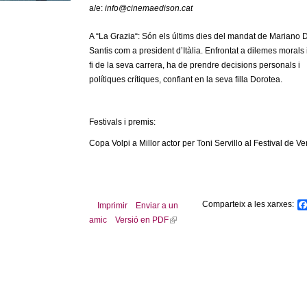
a/e:
info@cinemaedison.cat
A “La Grazia“: Són els últims dies del mandat de Mariano 
Santis com a president d’Itàlia. Enfrontat a dilemes morals i
fi de la seva carrera, ha de prendre decisions personals i
polítiques crítiques, confiant en la seva filla Dorotea.
Festivals i premis:
Copa Volpi a Millor actor per Toni Servillo al Festival de Ve
Comparteix a les xarxes:
Imprimir
Enviar a un
amic
Versió en PDF
(
l
i
n
k
i
s