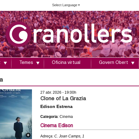
Vés
Select Language
▼
al
contingut
t
Temes
Oficina virtual
Govern Obert
a
27 abr. 2026 - 19:00h
Clone of La Grazia
Edison Estrena
Categoria
: Cinema
Cinema Edison
Adreça:
C. Joan Camps, 1