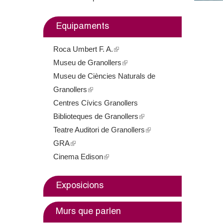
m
Equipaments
e
Roca Umbert F. A.
(
n
Museu de Granollers
l
(
t
Museu de Ciències Naturals de
i
l
Granollers
(
n
i
d
Centres Cívics Granollers
l
k
n
e
Biblioteques de Granollers
i
i
k
(
Teatre Auditori de Granollers
n
s
i
l
(
G
GRA
(
k
e
s
i
l
Cinema Edison
l
i
(
x
e
n
i
r
i
s
l
t
x
k
n
a
n
e
i
e
t
i
k
Exposicions
k
x
n
r
e
s
i
n
i
t
k
n
r
e
s
Murs que parlen