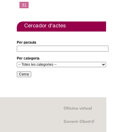
31
Cercador d'actes
Per paraula
Per categoria
Oficina virtual
Govern Obert
(link
is