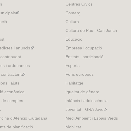
ri
Centres Cívics
nicipals
(link
Comerç
is
ació
Cultura
external)
Cultura de Pau - Can Jonch
ost
Educació
edictes i anuncis
(link
Empresa i ocupació
is
 contribuent
Entitats i participació
external)
es i ordenances
Esports
l contractant
(link
Fons europeus
is
ons i ajuts
Habitatge
external)
ió econòmica
Igualtat de gènere
t de comptes
Infància i adolescència
s
Joventut - GRA Jove
(link
is
icina d'Atenció Ciutadana
Medi Ambient i Espais Verds
external)
nts de planificació
Mobilitat