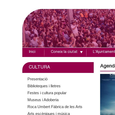
Inici
Coneix la ciutat
L'Ajuntamen
A
j
Agend
CULTURA
u
Presentació
Biblioteques i lletres
n
Festes i cultura popular
t
Museus i Adoberia
Roca Umbert Fàbrica de les Arts
a
Arts escèniques i música