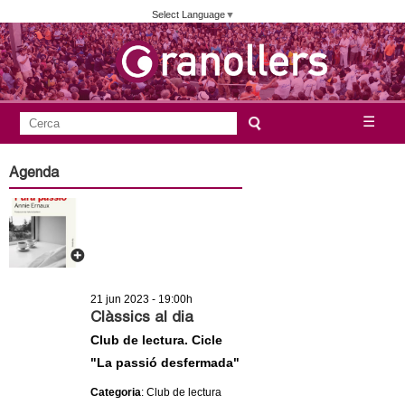
Vés
Select Language
▼
al
contingut
A
C
☰
F
e
j
o
r
Agenda
c
r
u
a
m
n
u
l
t
a
21 jun 2023 - 19:00h
a
r
Clàssics al dia
i
Club de lectura. Cicle
m
"La passió desfermada"
d
e
e
Categoria
: Club de lectura