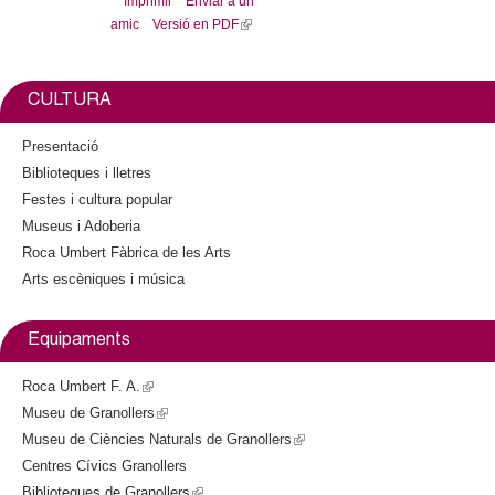
Imprimir
Enviar a un
e
e
i
amic
Versió en PDF
(
x
b
t
l
t
o
t
o
e
i
e
k
r
n
r
CULTURA
k
n
i
a
Presentació
s
l
Biblioteques i lletres
e
)
Festes i cultura popular
x
Museus i Adoberia
t
Roca Umbert Fàbrica de les Arts
e
Arts escèniques i música
r
n
a
Equipaments
l
)
Roca Umbert F. A.
(
Museu de Granollers
l
(
Museu de Ciències Naturals de Granollers
i
l
(
Centres Cívics Granollers
n
i
l
Biblioteques de Granollers
k
n
(
i