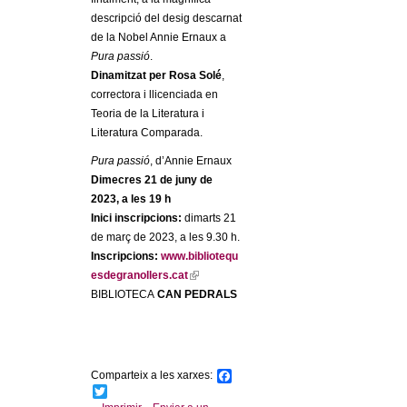
l
descripció del desig descarnat
de la Nobel Annie Ernaux a
e
Pura passió
.
Dinamitzat per
Rosa Solé
,
r
correctora i llicenciada en
Teoria de la Literatura i
s
Literatura Comparada.
Pura passió
, d’Annie Ernaux
Dimecres 21 de juny de
2023, a les 19 h
Inici inscripcions:
dimarts 21
de març de 2023, a les 9.30 h.
Inscripcions:
www.bibliotequ
esdegranollers.cat
(
BIBLIOTECA
CAN PEDRALS
l
i
n
k
i
Comparteix a les xarxes:
F
s
a
T
c
w