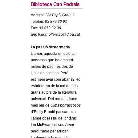
c
Biblioteca Can Pedrals
n
e
Adreça:
C/ d'Espí i Grau, 2
t
r
Telèfon:
93 879 30 91
Fax:
93 879 32 96
c
d
a/e:
b.granollers.cp@diba.cat
a
e
La passió desfermada
L’amor, aquesta emoció tan
G
poderosa que ha omplert
milers de pàgines des de
r
l’inici dels temps. Però,
estimem avui com abans? Ho
a
esbrinarem de la mà de tres
grans autors de la literatura
universal. Del romanticisme
n
més pur de
Cims borrascosos
d’Emily Brontë passarem a
o
l’amor obsessiu del britànic
Ian McEwan i el seu
Amor
l
perdurable
per arribar,
finalment, a la magnífica