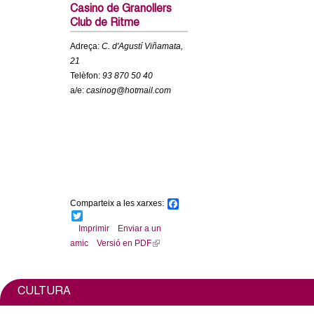
c
Casino de Granollers
n
Club de Ritme
e
t
r
Adreça:
C. d'Agustí Viñamata,
21
c
d
Telèfon:
93 870 50 40
a
a/e:
casinog@hotmail.com
e
G
r
a
Comparteix a les xarxes:
F
a
T
n
c
w
Imprimir
Enviar a un
e
i
amic
Versió en PDF
(
b
t
o
l
o
t
o
e
i
k
r
l
n
CULTURA
k