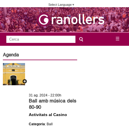
Vés
Select Language
▼
al
contingut
A
C
☰
F
e
j
o
r
Agenda
c
r
u
a
m
n
u
l
t
a
31 ag. 2024 - 22:00h
a
r
Ball amb música dels
80-90
i
m
Activitats al Casino
d
e
e
Categoria
: Ball