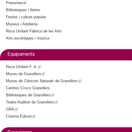
l
i
Presentació
s
Biblioteques i lletres
e
e
Festes i cultura popular
x
Museus i Adoberia
t
r
Roca Umbert Fàbrica de les Arts
e
Arts escèniques i música
r
s
n
a
Equipaments
l
)
Roca Umbert F. A.
(
Museu de Granollers
l
(
Museu de Ciències Naturals de Granollers
i
l
(
Centres Cívics Granollers
n
i
l
Biblioteques de Granollers
k
n
(
i
Teatre Auditori de Granollers
i
k
l
(
n
GRA
(
s
i
i
l
k
Cinema Edison
l
(
e
s
n
i
i
i
l
x
e
k
n
s
n
i
t
x
i
k
e