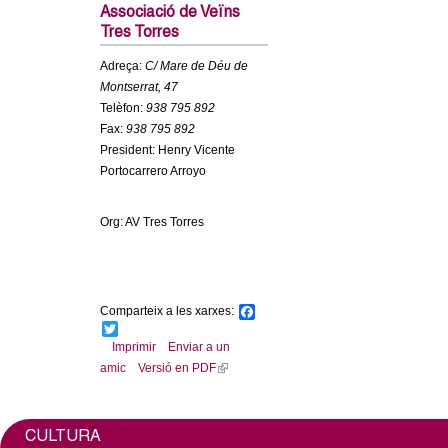
c
Associació de Veïns
n
Tres Torres
e
t
r
Adreça:
C/ Mare de Déu de
Montserrat, 47
c
d
Telèfon:
938 795 892
a
Fax:
938 795 892
e
President: Henry Vicente
Portocarrero Arroyo
G
Org: AV Tres Torres
r
a
Comparteix a les xarxes:
F
n
a
T
c
w
Imprimir
Enviar a un
e
i
o
amic
Versió en PDF
(
b
t
l
o
t
o
l
e
i
k
r
n
CULTURA