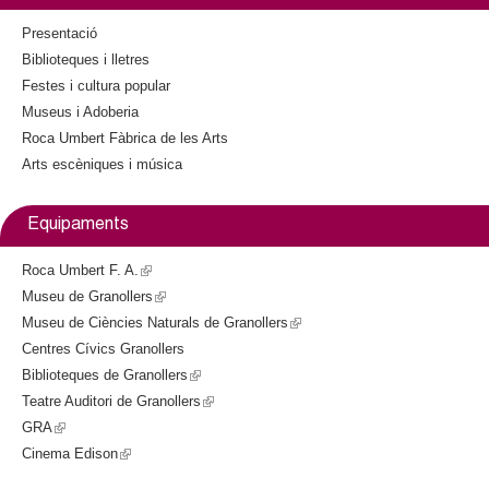
l
k
i
Presentació
e
s
Biblioteques i lletres
e
Festes i cultura popular
x
r
Museus i Adoberia
t
Roca Umbert Fàbrica de les Arts
e
s
Arts escèniques i música
r
n
a
Equipaments
l
)
Roca Umbert F. A.
(
Museu de Granollers
l
(
Museu de Ciències Naturals de Granollers
i
l
(
Centres Cívics Granollers
n
i
l
Biblioteques de Granollers
k
n
(
i
Teatre Auditori de Granollers
i
k
l
(
n
GRA
(
s
i
i
l
k
Cinema Edison
l
(
e
s
n
i
i
i
l
x
e
k
n
s