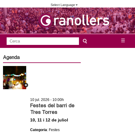
Vés
Select Language
▼
al
contingut
A
C
☰
F
e
j
o
r
Agenda
c
r
u
a
m
n
u
l
t
a
10 jul. 2026 - 10:00h
a
r
Festes del barri de
Tres Torres
i
m
10, 11 i 12 de juliol
d
e
e
Categoria
: Festes