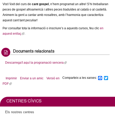
l
Vist l’èxit del curs de
cant gospel
, n’hem programat un altre! S’hi treballaran
peces de gospel afroamericà i altres peces traduïdes al català o al castellà.
e
Animem la gent a cantar amb nosaltres, amb l’harmonia que caracteritza
aquest cant tant peculiar!
r
Per consultar tota la informació o inscriure’s a aquests cursos, feu clic
en
aquest enllaç
(
.
s
l
i
n
Documents relacionats
k
i
Descarrega't aquí la programació sencera
(
s
l
e
i
x
Comparteix a les xarxes:
F
T
Imprimir
Enviar a un amic
Versió en
n
a
w
t
PDF
(
k
c
i
e
l
i
e
t
r
b
t
i
s
n
o
e
n
e
CENTRES CÍVICS
o
r
a
k
x
k
l
i
t
Els nostres centres
)