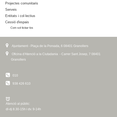
s
e
Projectes comunitaris
e
r
Serveis
x
n
Entitats i col·lectius
t
a
Cessió d'espais
e
l
Com sol·licitar-los
r
)
n
a
l
Ajuntament - Plaça de la Porxada, 6 08401 Granollers
)
Oficina d'Atenció a la Ciutadania - Carrer Sant Josep, 7 08401
Granollers
010
938 426 610
Atenció al públic:
dl-dj 8.30-15h i dv. 9-14h