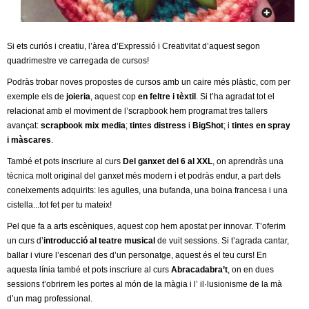
c
n
e
t
r
Si ets curiós i creatiu, l’àrea d’Expressió i Creativitat d’aquest segon
quadrimestre ve carregada de cursos!
c
d
Podràs trobar noves propostes de cursos amb un caire més plàstic, com per
a
exemple els de
joieria
, aquest cop
en feltre i tèxtil
. Si t’ha agradat tot el
e
relacionat amb el moviment de l’scrapbook hem programat tres tallers
avançat:
scrapbook mix media
;
tintes distress
i
BigShot
; i
tintes en spray
G
i màscares
.
També et pots inscriure al curs
Del ganxet del 6 al XXL
, on aprendràs una
r
tècnica molt original del ganxet més modern i et podràs endur, a part dels
coneixements adquirits: les agulles, una bufanda, una boina francesa i una
a
cistella...tot fet per tu mateix!
n
Pel que fa a arts escèniques, aquest cop hem apostat per innovar. T’oferim
un curs d’
introducció al teatre musical
de vuit sessions. Si t’agrada cantar,
o
ballar i viure l’escenari des d’un personatge, aquest és el teu curs! En
aquesta línia també et pots inscriure al curs
Abracadabra’t
, on en dues
l
sessions t’obrirem les portes al món de la màgia i l’ il·lusionisme de la mà
d’un mag professional.