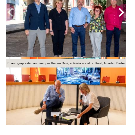
El nou grup està coordinat per Ramon Daví; activista social i cultural, Amadeu Barbany, empre