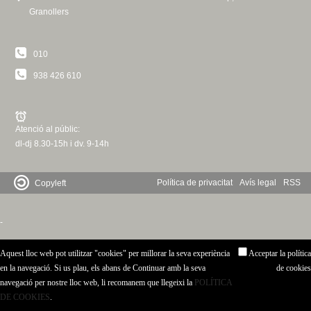
Granollers
010
938 426 610
Atenció al públic:
dl-dj 8.30-15h i dv. 9-14h
Política de privacitat
Avís legal
RSS
Copyleft
-
Aquest lloc web pot utilitzar "cookies" per millorar la seva experiència
Acceptar la política
en la navegació. Si us plau, els abans de Continuar amb la seva
de cookies
navegació per nostre lloc web, li recomanem que llegeixi la
POLÍTICA
DE COOKIES
.