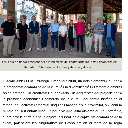
c
n
e
t
r
c
d
a
e
G
l nou grup de treball assessor per a la promoció del centre històrica, amb l'alcaldessa de
r
Granollers, Alba Barnusell, i els regidors i regidores.
a
D’acord amb el Pla Estratègic Granollers 2030, un dels elements clau per a
la prosperitat econòmica de la ciutat és la diversificació i el foment d’entorns
n
on es promogui la creativitat i la innovació. Un dels reptes del projecte per a
la promoció econòmica i comercial de la ciutat i del centre històric és el
o
foment de l’activitat comercial singular i basada en la proximitat, així com la
millora del seu entorn urbà. És per això que, alineats amb el Pla Estratègic,
l
el projecte té entre els seus objectius subratllar la capitalitat econòmica de la
ciutat, potenciant les singularitats de Granollers en el marc de la regió