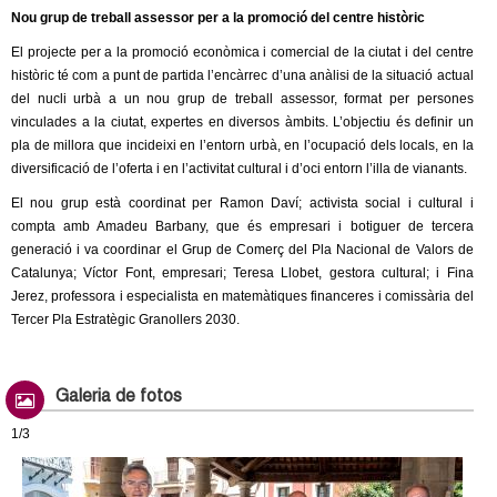
Nou grup de treball assessor per a la promoció del centre històric
El projecte per a la promoció econòmica i comercial de la ciutat i del centre
històric té com a punt de partida l’encàrrec d’una anàlisi de la situació actual
del nucli urbà a un nou grup de treball assessor, format per persones
vinculades a la ciutat, expertes en diversos àmbits. L’objectiu és definir un
pla de millora que incideixi en l’entorn urbà, en l’ocupació dels locals, en la
diversificació de l’oferta i en l’activitat cultural i d’oci entorn l’illa de vianants.
El nou grup està coordinat per Ramon Daví; activista social i cultural i
compta amb Amadeu Barbany, que és empresari i botiguer de tercera
generació i va coordinar el Grup de Comerç del Pla Nacional de Valors de
Catalunya; Víctor Font, empresari; Teresa Llobet, gestora cultural; i Fina
Jerez, professora i especialista en matemàtiques financeres i comissària del
Tercer Pla Estratègic Granollers 2030.
Galeria de fotos
1/3