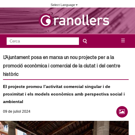
Vés
Select Language
▼
al
contingut
A
C
☰
F
e
j
o
r
L’Ajuntament posa en marxa un nou projecte per a la
c
r
u
promoció econòmica i comercial de la ciutat i del centre
a
m
històric
n
u
El projecte promou l’activitat comercial singular i de
l
t
proximitat i els models econòmics amb perspectiva social i
a
ambiental
a
r
09
de juliol
2024
i
m
d
e
e