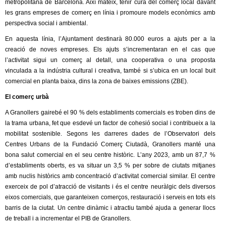
l
metropolitana de Barcelona. Així mateix, tenir cura del comerç local davant
les grans empreses de comerç en línia i promoure models econòmics amb
e
perspectiva social i ambiental.
En aquesta línia, l’Ajuntament destinarà 80.000 euros a ajuts per a la
r
creació de noves empreses. Els ajuts s’incrementaran en el cas que
l’activitat sigui un comerç al detall, una cooperativa o una proposta
s
vinculada a la indústria cultural i creativa, també si s’ubica en un local buit
comercial en planta baixa, dins la zona de baixes emissions (ZBE).
El comerç urbà
A Granollers gairebé el 90 % dels establiments comercials es troben dins de
la trama urbana, fet que esdevé un factor de cohesió social i contribueix a la
mobilitat sostenible. Segons les darreres dades de l’Observatori dels
Centres Urbans de la Fundació Comerç Ciutadà, Granollers manté una
bona salut comercial en el seu centre històric. L’any 2023, amb un 87,7 %
d’establiments oberts, es va situar un 3,5 % per sobre de ciutats mitjanes
amb nuclis històrics amb concentració d’activitat comercial similar. El centre
exerceix de pol d’atracció de visitants i és el centre neuràlgic dels diversos
eixos comercials, que garanteixen comerços, restauració i serveis en tots els
barris de la ciutat. Un centre dinàmic i atractiu també ajuda a generar llocs
de treball i a incrementar el PIB de Granollers.