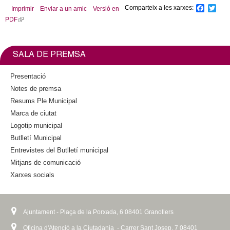
Comparteix a les xarxes:
F
T
Imprimir
Enviar a un amic
Versió en
a
w
PDF
(
c
i
l
e
t
b
t
i
o
e
n
SALA DE PREMSA
o
r
k
k
i
Presentació
s
Notes de premsa
e
Resums Ple Municipal
x
Marca de ciutat
t
Logotip municipal
e
Butlletí Municipal
r
n
Entrevistes del Butlletí municipal
a
Mitjans de comunicació
l
Xarxes socials
)
Ajuntament - Plaça de la Porxada, 6 08401 Granollers
Oficina d'Atenció a la Ciutadania - Carrer Sant Josep, 7 08401