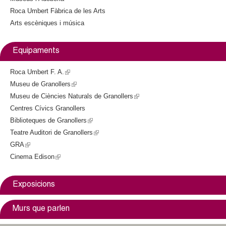
t
Roca Umbert Fàbrica de les Arts
e
Arts escèniques i música
r
n
a
Equipaments
l
)
Roca Umbert F. A.
(
Museu de Granollers
l
(
Museu de Ciències Naturals de Granollers
i
l
(
Centres Cívics Granollers
n
i
l
Biblioteques de Granollers
k
n
(
i
Teatre Auditori de Granollers
i
k
l
(
n
GRA
(
s
i
i
l
k
Cinema Edison
l
(
e
s
n
i
i
i
l
x
e
k
n
s
n
i
t
x
i
k
e
Exposicions
k
n
e
t
s
i
x
i
k
r
e
e
s
t
Murs que parlen
s
i
n
r
x
e
e