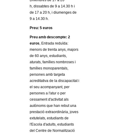
Divendres de 17 a 20
h, dissabtes de 9 a 14.30 h i
de 17 a 20 h, i diumenges de
9 a 14.30 h.
Preu: 5 euros
Preu amb descompte: 2
euros
, Entrada reduïda:
menors de trenta anys, majors
de 60 anys, estudiants,
aturats, famílies nombroses i
famílies monoparentals,
persones amb targeta
acreditativa de la discapacitat i
el seu acompanyant, per
persones a l'atur o per
cessament d'activitat als
autònoms que han rebut una
prestació extraordinària, joves
extutelats, estudiants de
l'Escola d'adults, estudiants
del Centre de Normalització