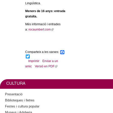
Lingüística.
Menors de 16 anys: entrada
gratuïta.
Més informació i entrades
a:
rocaumbert.com
(
l
i
n
k
Comparteix a les xarxes:
F
i
a
T
c
w
Imprimir
Enviar a un
s
e
i
amic
Versió en PDF
(
e
b
t
l
x
o
t
o
e
i
t
k
r
n
e
CULTURA
k
r
i
n
Presentació
s
a
Biblioteques i lletres
e
l
Festes i cultura popular
x
)
Museus i Adoberia