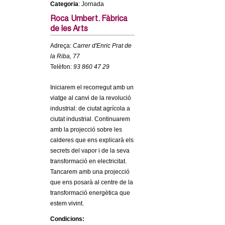
Categoria
: Jornada
c
n
e
Roca Umbert. Fàbrica
de les Arts
t
r
Adreça:
Carrer d'Enric Prat de
c
d
la Riba, 77
a
Telèfon:
93 860 47 29
e
Iniciarem el recorregut amb un
G
viatge al canvi de la revolució
industrial: de ciutat agrícola a
r
ciutat industrial. Continuarem
amb la projecció sobre les
a
calderes que ens explicarà els
secrets del vapor i de la seva
transformació en electricitat.
n
Tancarem amb una projecció
que ens posarà al centre de la
o
transformació energètica que
estem vivint.
l
Condicions: