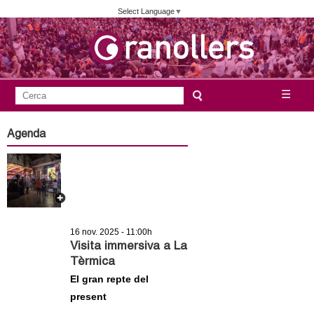
Vés
Select Language
▼
al
contingut
A
C
☰
F
e
j
o
r
Agenda
c
r
u
a
m
n
u
l
t
a
16 nov. 2025 - 11:00h
a
r
Visita immersiva a La
Tèrmica
i
m
El gran repte del
d
present
e
e