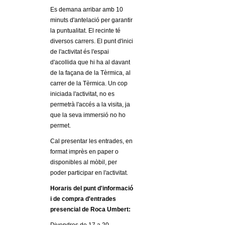
l
Es demana arribar amb 10
minuts d'antelació per garantir
e
la puntualitat. El recinte té
diversos carrers. El punt d'inici
r
de l'activitat és l'espai
d'acollida que hi ha al davant
s
de la façana de la Tèrmica, al
carrer de la Tèrmica. Un cop
iniciada l'activitat, no es
permetrà l'accés a la visita, ja
que la seva immersió no ho
permet.
Cal presentar les entrades, en
format imprès en paper o
disponibles al mòbil, per
poder participar en l'activitat.
Horaris del punt d'informació
i de compra d'entrades
presencial de Roca Umbert: