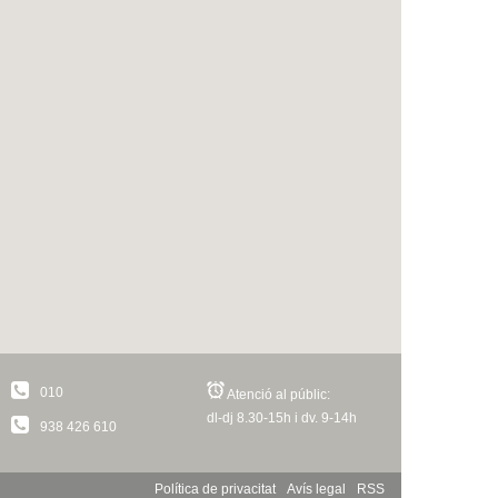
010
Atenció al públic:
dl-dj 8.30-15h i dv. 9-14h
938 426 610
Política de privacitat
Avís legal
RSS