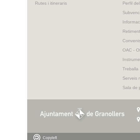
external)
is
Rutes i itineraris
Perfil de
external)
Subvenci
Informac
Retimen
Conveni
OAC - Of
Instrume
Treballa
Serveis 
Sala de
Copyleft