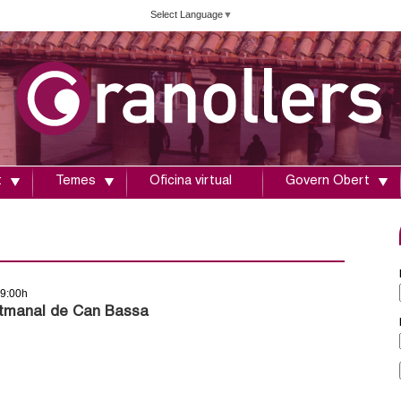
Vés
Select Language
▼
al
contingut
t
Temes
Oficina virtual
Govern Obert
09:00h
tmanal de Can Bassa