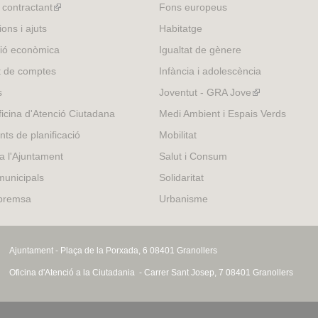
l contractant
(link
Fons europeus
is
ons i ajuts
Habitatge
external)
ió econòmica
Igualtat de gènere
t de comptes
Infància i adolescència
s
Joventut - GRA Jove
(link
is
icina d'Atenció Ciutadana
Medi Ambient i Espais Verds
external)
nts de planificació
Mobilitat
 a l'Ajuntament
Salut i Consum
municipals
Solidaritat
 premsa
Urbanisme
Ajuntament - Plaça de la Porxada, 6 08401 Granollers
Oficina d'Atenció a la Ciutadania - Carrer Sant Josep, 7 08401 Granollers