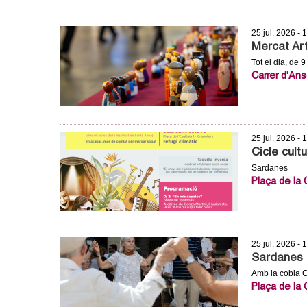
o
l
25 jul. 2026 - 
Mercat Art
l
Tot el dia, de 9
Carrer d'An
e
r
25 jul. 2026 - 
s
Cicle cult
Sardanes
Plaça de la
25 jul. 2026 - 
Sardanes 
Amb la cobla C
Plaça de la