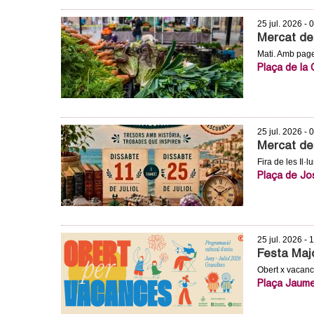
m
25 jul. 2026 - 
Mercat de 
e
Mati. Amb pages
Plaça de la
n
t
d
25 jul. 2026 - 
Mercat de 
e
Fira de les Il·l
Plaça de Jo
G
r
25 jul. 2026 - 
a
Festa Maj
Obert x vacan
n
Plaça Jaume