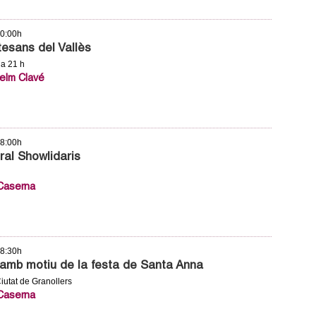
10:00h
esans del Vallès
 a 21 h
selm Clavé
18:00h
ural Showlidaris
 Caserna
18:30h
amb motiu de la festa de Santa Anna
iutat de Granollers
 Caserna