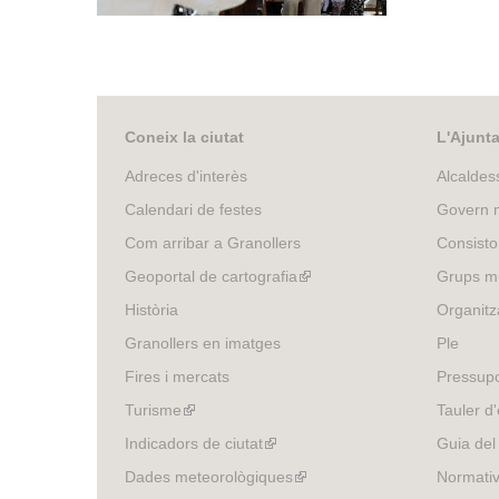
Coneix la ciutat
L'Ajunt
Adreces d'interès
Alcaldes
Calendari de festes
Govern m
Com arribar a Granollers
Consisto
Geoportal de cartografia
(link
Grups mu
is
Història
Organitz
external)
Granollers en imatges
Ple
Fires i mercats
Pressup
Turisme
(link
Tauler d'
is
Indicadors de ciutat
(link
Guia del
external)
is
Dades meteorològiques
(link
Normativ