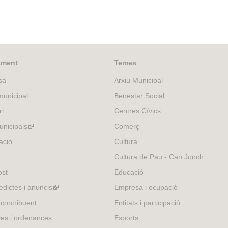
ament
Temes
sa
Arxiu Municipal
unicipal
Benestar Social
ri
Centres Cívics
nicipals
(link
Comerç
is
ació
Cultura
external)
Cultura de Pau - Can Jonch
ost
Educació
edictes i anuncis
(link
Empresa i ocupació
is
 contribuent
Entitats i participació
external)
es i ordenances
Esports