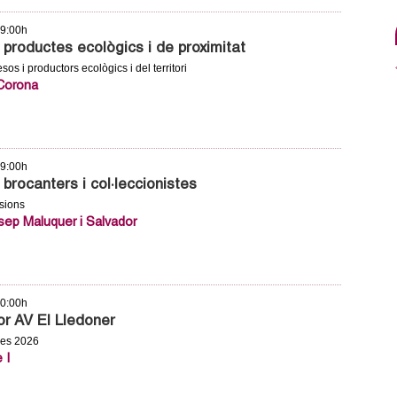
09:00h
productes ecològics i de proximitat
os i productors ecològics i del territori
 Corona
09:00h
brocanters i col·leccionistes
usions
sep Maluquer i Salvador
10:00h
or AV El Lledoner
ces 2026
 I