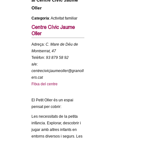
al Centre Cívic Jaume
c
n
Oller
e
Categoria
: Activitat familiar
t
r
Centre Cívic Jaume
c
d
Oller
a
Adreça:
C. Mare de Déu de
e
Montserrat, 47
Telèfon:
93 879 58 92
G
a/e:
centrecivicjaumeoller@granoll
r
ers.cat
Fitxa del centre
a
El Petit Oller és un espai
n
pensat per cobrir:
o
Les necessitats de la petita
infància. Explorar, descobrir i
l
jugar amb altres infants en
entorns diversos i segurs. Les