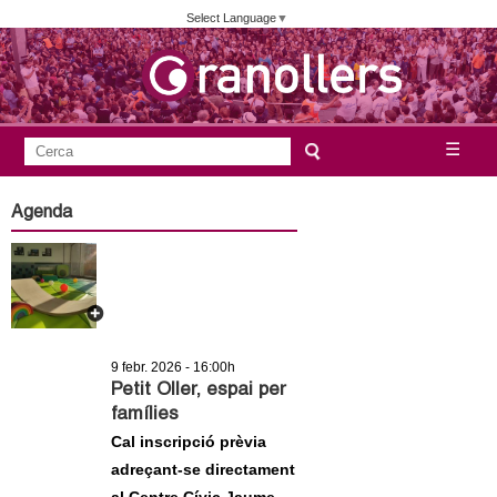
Vés
Select Language
▼
al
contingut
A
C
☰
F
e
j
o
r
Agenda
c
r
u
a
m
n
u
l
t
a
9 febr. 2026 - 16:00h
a
r
Petit Oller, espai per
famílies
i
m
Cal inscripció prèvia
d
adreçant-se directament
e
e