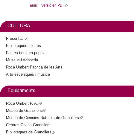
e
i
amic
Versió en PDF
(
b
t
l
o
t
o
e
i
k
r
n
CULTURA
k
i
Presentació
s
Biblioteques i lletres
e
Festes i cultura popular
x
Museus i Adoberia
t
Roca Umbert Fàbrica de les Arts
e
Arts escèniques i música
r
n
a
Equipaments
l
)
Roca Umbert F. A.
(
Museu de Granollers
l
(
Museu de Ciències Naturals de Granollers
i
l
(
Centres Cívics Granollers
n
i
l
Biblioteques de Granollers
k
n
(
i