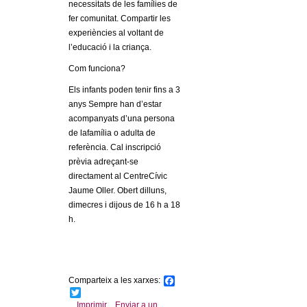
l
necessitats de les famílies de
fer comunitat. Compartir les
e
experiències al voltant de
l’educació i la criança.
r
Com funciona?
Els infants poden tenir fins a 3
s
anys Sempre han d’estar
acompanyats d’una persona
de lafamília o adulta de
referència. Cal inscripció
prèvia adreçant-se
directament al CentreCívic
Jaume Oller. Obert dilluns,
dimecres i dijous de 16 h a 18
h.
Comparteix a les xarxes:
F
a
T
c
w
Imprimir
Enviar a un