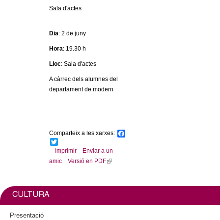
c
Sala d'actes
n
e
t
r
Dia
: 2 de juny
c
Hora
: 19.30 h
d
a
Lloc
: Sala d'actes
e
A càrrec dels alumnes del
departament de modern
G
r
Comparteix a les xarxes:
F
a
a
T
c
w
Imprimir
Enviar a un
e
i
n
amic
Versió en PDF
(
b
t
l
o
t
o
o
e
i
k
r
n
CULTURA
l
k
i
Presentació