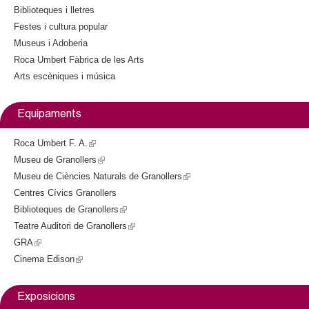
l
s
Biblioteques i lletres
e
Festes i cultura popular
e
x
Museus i Adoberia
t
Roca Umbert Fàbrica de les Arts
r
e
Arts escèniques i música
r
s
n
a
Equipaments
l
)
Roca Umbert F. A.
(
Museu de Granollers
l
(
Museu de Ciències Naturals de Granollers
i
l
(
Centres Cívics Granollers
n
i
l
Biblioteques de Granollers
k
n
(
i
Teatre Auditori de Granollers
i
k
l
(
n
GRA
(
s
i
i
l
k
Cinema Edison
l
(
e
s
n
i
i
i
l
x
e
k
n
s
n
i
t
x
i
k
e
Exposicions
k
n
e
t
s
i
x