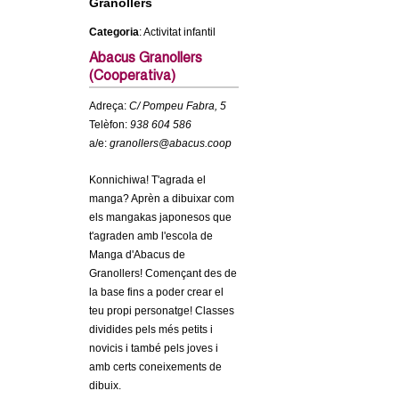
Granollers
c
n
Categoria
: Activitat infantil
e
t
r
Abacus Granollers
(Cooperativa)
c
d
Adreça:
C/ Pompeu Fabra, 5
a
Telèfon:
938 604 586
e
a/e:
granollers@abacus.coop
G
Konnichiwa! T'agrada el
manga? Aprèn a dibuixar com
r
els mangakas japonesos que
t'agraden amb l'escola de
a
Manga d'Abacus de
Granollers! Començant des de
n
la base fins a poder crear el
teu propi personatge! Classes
o
dividides pels més petits i
novicis i també pels joves i
l
amb certs coneixements de
dibuix.