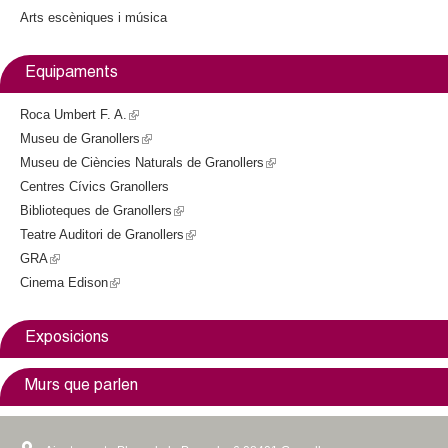
Arts escèniques i música
r
n
a
Equipaments
l
)
Roca Umbert F. A.
(
Museu de Granollers
l
(
Museu de Ciències Naturals de Granollers
i
l
(
Centres Cívics Granollers
n
i
l
Biblioteques de Granollers
k
n
(
i
Teatre Auditori de Granollers
i
k
l
(
n
GRA
(
s
i
i
l
k
Cinema Edison
l
(
e
s
n
i
i
i
l
x
e
k
n
s
n
i
t
x
i
k
e
Exposicions
k
n
e
t
s
i
x
i
k
r
e
e
s
t
Murs que parlen
s
i
n
r
x
e
e
e
s
a
n
t
x
r