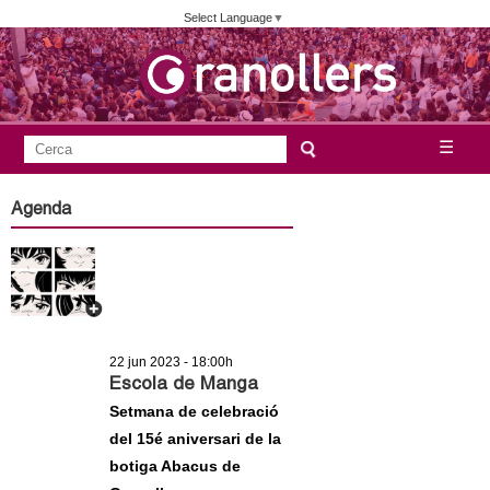
Vés
Select Language
▼
al
contingut
A
C
☰
F
e
j
o
r
Agenda
c
r
u
a
m
n
u
l
t
a
22 jun 2023 - 18:00h
a
r
Escola de Manga
i
Setmana de celebració
m
del 15é aniversari de la
d
botiga Abacus de
e
e