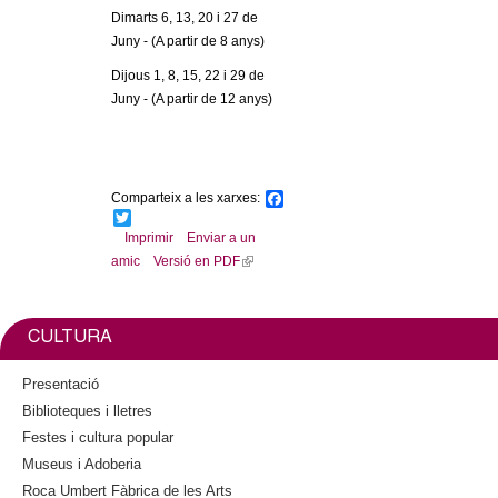
l
Dimarts 6, 13, 20 i
27 de
Juny
- (A partir de 8 anys)
e
Dijous 1, 8, 15, 22 i
29 de
r
Juny
- (A partir de 12 anys)
s
Comparteix a les xarxes:
F
a
T
c
w
Imprimir
Enviar a un
e
i
amic
Versió en PDF
(
b
t
l
o
t
o
e
i
k
r
n
CULTURA
k
i
Presentació
s
Biblioteques i lletres
e
Festes i cultura popular
x
Museus i Adoberia
t
Roca Umbert Fàbrica de les Arts
e