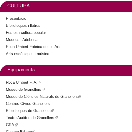
k
r
n
CULTURA
k
i
Presentació
s
Biblioteques i lletres
e
Festes i cultura popular
x
Museus i Adoberia
t
Roca Umbert Fàbrica de les Arts
e
Arts escèniques i música
r
n
a
Equipaments
l
)
Roca Umbert F. A.
(
Museu de Granollers
l
(
Museu de Ciències Naturals de Granollers
i
l
(
Centres Cívics Granollers
n
i
l
Biblioteques de Granollers
k
n
(
i
Teatre Auditori de Granollers
i
k
l
(
n
GRA
(
s
i
i
l
k
Cinema Edison
l
(
e
s
n
i
i