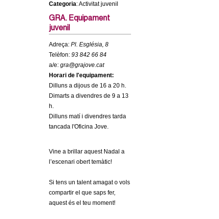
Categoria
: Activitat juvenil
c
n
e
GRA. Equipament
juvenil
t
r
Adreça:
Pl. Església, 8
c
d
Telèfon:
93 842 66 84
a
a/e:
gra@grajove.cat
e
Horari de l'equipament:
Dilluns a dijous de 16 a 20 h.
G
Dimarts a divendres de 9 a 13
h.
r
Dilluns matí i divendres tarda
tancada l'Oficina Jove.
a
Vine a brillar aquest Nadal a
n
l’escenari obert temàtic!
o
Si tens un talent amagat o vols
compartir el que saps fer,
l
aquest és el teu moment!