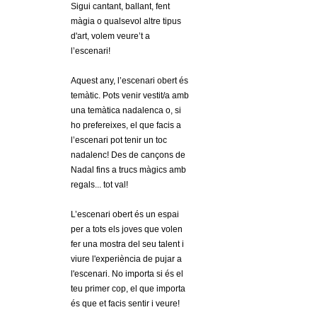
l
Sigui cantant, ballant, fent
màgia o qualsevol altre tipus
e
d'art, volem veure’t a
l’escenari!
r
Aquest any, l’escenari obert és
s
temàtic. Pots venir vestit/a amb
una temàtica nadalenca o, si
ho prefereixes, el que facis a
l’escenari pot tenir un toc
nadalenc! Des de cançons de
Nadal fins a trucs màgics amb
regals... tot val!
L’escenari obert és un espai
per a tots els joves que volen
fer una mostra del seu talent i
viure l'experiència de pujar a
l'escenari. No importa si és el
teu primer cop, el que importa
és que et facis sentir i veure!