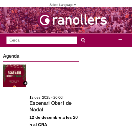
Vés
Select Language
▼
al
contingut
A
C
☰
F
e
j
o
r
Agenda
c
r
u
a
m
n
u
l
t
a
12 des. 2025 - 20:00h
a
r
Escenari Obert de
Nadal
i
m
12 de desembre a les 20
d
h al GRA
e
e