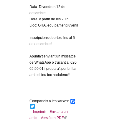
Data: Divendres 12 de
desembre
Hora: A partir de les 20 h
Lloc: GRA, equipament juvenil
Inscripcions obertes fins al 5
de desembre!
Apunta’t enviant un missatge
de WhatsApp o trucant al 620
65 50 01 i prepara't per brillar
amb el teu toc nadalenc!!
Comparteix a les xarxes:
F
a
T
c
w
Imprimir
Enviar a un
e
i
amic
Versió en PDF
(
b
t
l
o
t
o
e
i