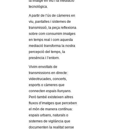
la imatge en viu i la mediació
l
tecnològica.
e
A partir de l’ús de càmeres en
viu, pantalles i sistemes de
r
transmissió, la peça reflexiona
sobre com consumim imatges
s
en temps real i com aquesta
mediació transforma la nostra
percepció del temps, la
presència i l’entorn.
Vivim envoltats de
transmissions en directe:
videotrucades, concerts,
esports o càmeres que
connecten espais llunyans.
Però també existeixen altres
fluxos d’imatges que perceben
el món de manera contínua:
espais urbans, naturals o
sistemes de vigilància que
documenten la realitat sense