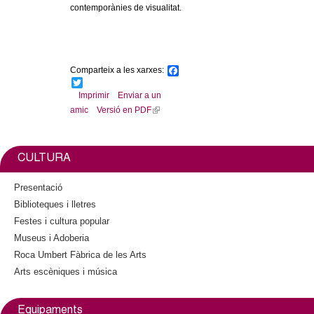
contemporànies de visualitat.
Comparteix a les xarxes:
F
a
T
c
w
Imprimir
Enviar a un
e
i
amic
Versió en PDF
(
b
t
l
o
t
o
e
i
k
r
n
CULTURA
k
i
Presentació
s
Biblioteques i lletres
e
Festes i cultura popular
x
Museus i Adoberia
t
Roca Umbert Fàbrica de les Arts
e
Arts escèniques i música
r
n
a
Equipaments