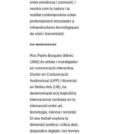
entre presència i connexió, i
mostra com la natura i la
realitat contemporània estan
profundament vinculades a
infraestructures tecnològiques
de visió i transmissió.
ROC PARÉS BURGUÈS
Roc Parés Burguès (Mèxic,
1968) és artista i investigador
en comunicació interactiva.
Doctor en Comunicació
Audiovisual (UPF) i llicenciat
en Belles Arts (UB), ha
desenvolupat una trajectòria
internacional centrada en la
intersecció entre art,
tecnologia, ciència i societat.
El seu treball explora la
dimensió poètica i crítica dels
dispositius digitals i les formes