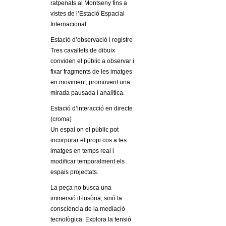
ratpenats al Montseny fins a
vistes de l’Estació Espacial
Internacional.
Estació d’observació i registre
Tres cavallets de dibuix
conviden el públic a observar i
fixar fragments de les imatges
en moviment, promovent una
mirada pausada i analítica.
Estació d’interacció en directe
(croma)
Un espai on el públic pot
incorporar el propi cos a les
imatges en temps real i
modificar temporalment els
espais projectats.
La peça no busca una
immersió il·lusòria, sinó la
consciència de la mediació
tecnològica. Explora la tensió