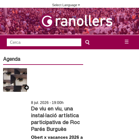
Vés
Select Language
▼
al
contingut
A
C
☰
F
e
j
o
r
Agenda
c
r
u
a
m
n
u
l
t
a
8 jul. 2026 - 19:00h
a
r
De viu en viu, una
instal·lació artística
i
m
participativa de Roc
d
Parés Burguès
e
e
Obert x vacances 2026 a