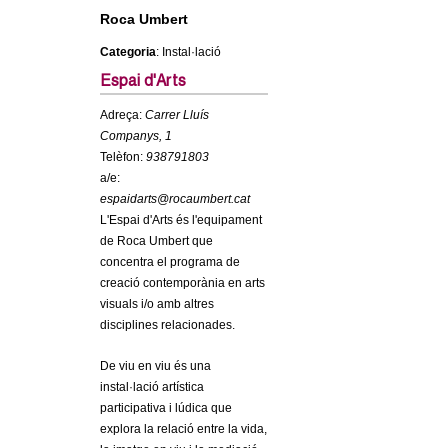
c
Roca Umbert
n
e
Categoria
: Instal·lació
t
r
Espai d'Arts
c
d
Adreça:
Carrer Lluís
a
Companys, 1
e
Telèfon:
938791803
a/e:
G
espaidarts@rocaumbert.cat
L'Espai d'Arts és l'equipament
r
de Roca Umbert que
concentra el programa de
a
creació contemporània en arts
visuals i/o amb altres
n
disciplines relacionades.
o
De viu en viu és una
instal·lació artística
l
participativa i lúdica que
explora la relació entre la vida,