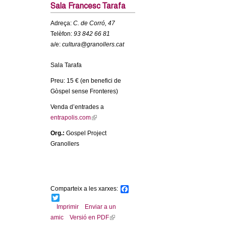
c
Sala Francesc Tarafa
n
e
Adreça:
C. de Corró, 47
t
r
Telèfon:
93 842 66 81
a/e:
cultura@granollers.cat
c
d
a
Sala Tarafa
e
Preu: 15 € (en benefici de
Gòspel sense Fronteres)
G
Venda d’entrades a
entrapolis.com
(
r
l
Org.:
Gospel Project
i
a
Granollers
n
k
n
i
s
o
Comparteix a les xarxes:
F
e
a
T
x
c
w
l
Imprimir
Enviar a un
t
e
i
amic
Versió en PDF
(
b
t
e