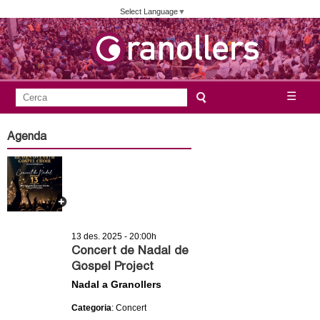
Vés
Select Language
▼
al
contingut
A
C
☰
F
e
j
o
r
Agenda
c
r
u
a
m
n
u
l
t
a
13 des. 2025 - 20:00h
a
r
Concert de Nadal de
Gospel Project
i
m
Nadal a Granollers
d
e
e
Categoria
: Concert