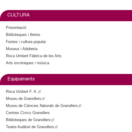
l
l
o
t
r
o
e
i
n
k
r
e
n
CULTURA
a
k
l
i
r
Presentació
)
s
Biblioteques i lletres
e
s
Festes i cultura popular
x
Museus i Adoberia
t
Roca Umbert Fàbrica de les Arts
e
Arts escèniques i música
r
n
a
Equipaments
l
)
Roca Umbert F. A.
(
Museu de Granollers
l
(
Museu de Ciències Naturals de Granollers
i
l
(
Centres Cívics Granollers
n
i
l
Biblioteques de Granollers
k
n
(
i
Teatre Auditori de Granollers
i
k
l
(
n