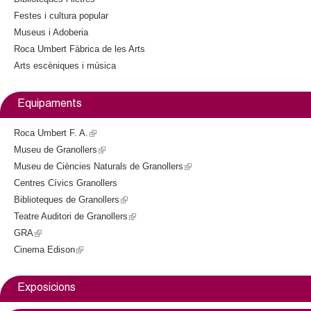
l
l
)
Festes i cultura popular
)
e
Museus i Adoberia
Roca Umbert Fàbrica de les Arts
r
Arts escèniques i música
s
Equipaments
Roca Umbert F. A.
(
Museu de Granollers
l
(
Museu de Ciències Naturals de Granollers
i
l
(
Centres Cívics Granollers
n
i
l
Biblioteques de Granollers
k
n
(
i
Teatre Auditori de Granollers
i
k
l
(
n
GRA
(
s
i
i
l
k
Cinema Edison
l
(
e
s
n
i
i
i
l
x
e
k
n
s
n
i
t
x
i
k
e
Exposicions
k
n
e
t
s
i
x