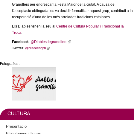
c
Granollers per engrescar la Festa Major de la ciutat. A causa de
l
n
n
l'acceptació obtinguda, es va decidir formalitzar aquest grup, contribuit a la
i
k
e
recuperació d'una de les més arrelades tradicions catalanes.
n
i
t
r
k
s
Els Diables tenen la seu al
Centre de Cultura Popular i Tradicional la
c
i
e
d
Troca
.
s
x
a
Facebook
:
@Diablesdegranollers
(
e
t
e
Twitter
:
@diablesgrn
(
l
x
e
l
i
t
r
G
i
n
e
n
Fotografies :
n
k
r
a
r
k
i
n
l
i
s
a
)
a
s
e
l
e
x
)
n
x
t
t
e
o
e
r
CULTURA
r
n
l
n
a
Presentació
a
l
Biblioteques i lletres