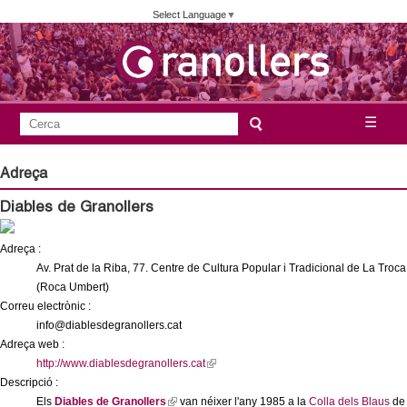
Vés
Select Language
▼
al
contingut
A
C
☰
F
e
j
o
r
Adreça
c
r
u
Diables de Granollers
a
m
n
u
Adreça :
l
Av. Prat de la Riba, 77. Centre de Cultura Popular i Tradicional de La Troca
t
(Roca Umbert)
a
Correu electrònic :
a
r
info@diablesdegranollers.cat
i
Adreça web :
m
http://www.diablesdegranollers.cat
(
d
Descripció :
l
e
e
Els
Diables de Granollers
(
van néixer l'any 1985 a la
i
Colla dels Blaus
de