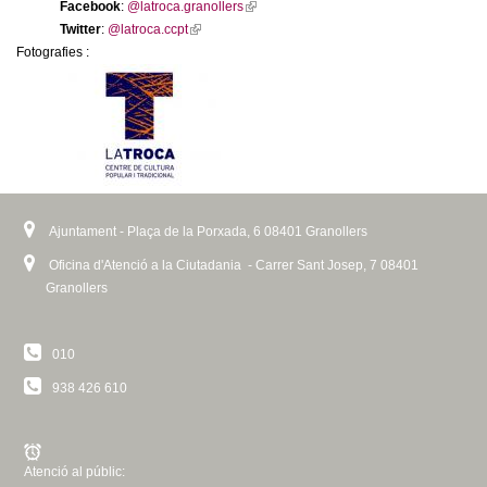
l
Facebook
:
@latroca.granollers
(
Twitter
:
@latroca.ccpt
(
l
e
Fotografies :
l
i
i
n
r
n
k
k
i
s
i
s
s
e
e
x
x
t
Ajuntament - Plaça de la Porxada, 6 08401 Granollers
t
e
e
r
Oficina d'Atenció a la Ciutadania - Carrer Sant Josep, 7 08401
r
n
Granollers
n
a
a
l
l
)
010
)
938 426 610
Atenció al públic: