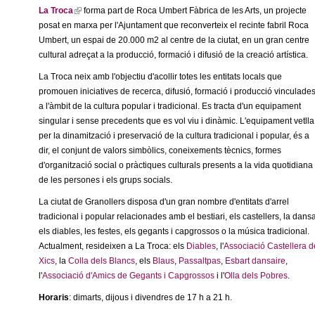
c
La Troca
(
forma part de Roca Umbert Fàbrica de les Arts, un projecte
i
n
posat en marxa per l'Ajuntament que reconverteix el recinte fabril Roca
l
n
e
Umbert, un espai de 20.000 m2 al centre de la ciutat, en un gran centre
i
k
t
r
cultural adreçat a la producció, formació i difusió de la creació artística.
n
i
c
k
s
d
La Troca neix amb l'objectiu d'acollir totes les entitats locals que
i
e
a
promouen iniciatives de recerca, difusió, formació i producció vinculade
s
x
e
a l'àmbit de la cultura popular i tradicional. Es tracta d'un equipament
e
t
singular i sense precedents que es vol viu i dinàmic. L'equipament vetlla
x
e
G
per la dinamització i preservació de la cultura tradicional i popular, és a
t
r
dir, el conjunt de valors simbòlics, coneixements tècnics, formes
e
n
d'organització social o pràctiques culturals presents a la vida quotidiana
r
r
a
de les persones i els grups socials.
n
l
a
La ciutat de Granollers disposa d'un gran nombre d'entitats d'arrel
a
)
tradicional i popular relacionades amb el bestiari, els castellers, la dansa
l
n
els diables, les festes, els gegants i capgrossos o la música tradicional.
)
Actualment, resideixen a La Troca: els
Diables
, l'
Associació Castellera d
o
Xics
, la
Colla dels Blancs
, els
Blaus
,
Passaltpas
,
Esbart dansaire
,
l'
Associació d'Amics de Gegants i Capgrossos
i l'
Olla dels Pobres
.
l
Horaris
: dimarts, dijous i divendres de 17 h a 21 h.