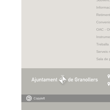
Subvenci
Informac
Retimen
Conveni
OAC - Of
Instrume
Treballa
Serveis 
Sala de
Copyleft