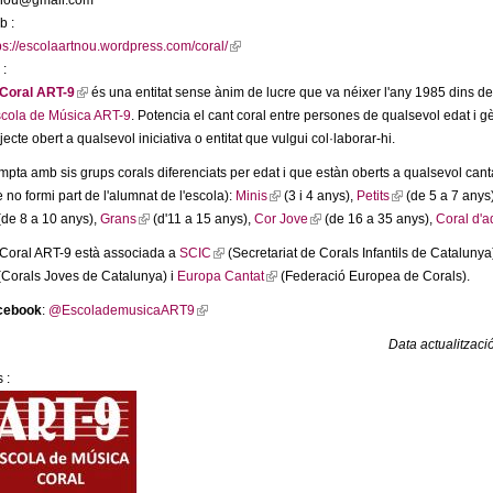
tnou@gmail.com
b :
ps://escolaartnou.wordpress.com/coral/
(
 :
l
Coral ART-9
(
és una entitat sense ànim de lucre que va néixer l'any 1985 dins de
i
cola de Música ART-9
l
. Potencia el cant coral entre persones de qualsevol edat i g
n
jecte obert a qualsevol iniciativa o entitat que vulgui col·laborar-hi.
i
k
n
i
pta amb sis grups corals diferenciats per edat i que estàn oberts a qualsevol cant
k
s
 no formi part de l'alumnat de l'escola):
Minis
(
(3 i 4 anys),
Petits
(
(de 5 a 7 anys
i
e
de 8 a 10 anys),
Grans
(
(d'11 a 15 anys),
Cor Jove
l
(
(de 16 a 35 anys),
l
Coral d'a
s
x
l
i
l
i
Coral ART-9 està associada a
SCIC
(
(Secretariat de Corals Infantils de Catalunya
e
t
i
n
i
n
Corals Joves de Catalunya) i
Europa Cantat
l
(
(Federació Europea de Corals).
x
e
n
k
n
k
i
l
t
r
cebook
:
@EscolademusicaART9
(
k
i
k
i
n
i
e
n
l
i
s
i
s
Data actualitzaci
k
n
r
a
i
s
e
s
e
i
k
n
l
 :
n
e
x
e
x
s
i
a
)
k
x
t
x
t
e
s
l
i
t
e
t
e
x
e
)
s
e
r
e
r
t
x
e
r
n
r
n
e
t