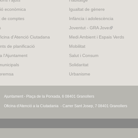
ons i ajuts
Habitatge
external)
ió econòmica
Igualtat de gènere
t de comptes
Infància i adolescència
s
Joventut - GRA Jove
(link
is
icina d'Atenció Ciutadana
Medi Ambient i Espais Verds
external)
nts de planificació
Mobilitat
 a l'Ajuntament
Salut i Consum
municipals
Solidaritat
 premsa
Urbanisme
Ajuntament - Plaça de la Porxada, 6 08401 Granollers
Oficina d'Atenció a la Ciutadania - Carrer Sant Josep, 7 08401 Granollers