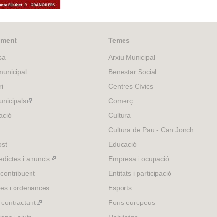
x
n
a
n
a
r
e
t
a
l
a
l
n
r
e
l
)
l
)
a
n
r
)
)
l
a
ament
Temes
n
)
l
a
sa
Arxiu Municipal
)
l
unicipal
Benestar Social
)
ri
Centres Cívics
nicipals
(link
Comerç
is
ació
Cultura
external)
Cultura de Pau - Can Jonch
ost
Educació
edictes i anuncis
(link
Empresa i ocupació
is
 contribuent
Entitats i participació
external)
es i ordenances
Esports
l contractant
(link
Fons europeus
is