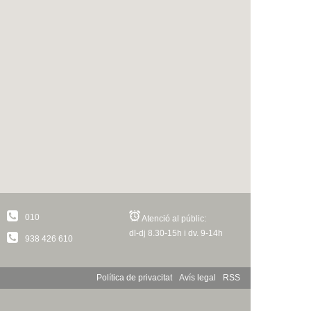
010
Atenció al públic:
dl-dj 8.30-15h i dv. 9-14h
938 426 610
Política de privacitat
Avís legal
RSS