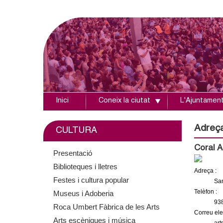
Inici
Coneix la ciutat
L'Ajuntamen
A
j
Adreç
CULTURA
u
Coral A
Presentació
Biblioteques i lletres
n
Adreça :
Festes i cultura popular
San
t
Telèfon :
Museus i Adoberia
93
Roca Umbert Fàbrica de les Arts
a
Correu elec
Arts escèniques i música