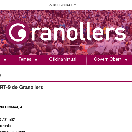
Vés
Select Language
▼
al
contingut
t
Temes
Oficina virtual
Govern Obert
a
RT-9 de Granollers
ta Elisabet, 9
8 701 562
trònic :