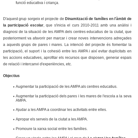
funció educativa i criança.
c
n
e
D'aquest grup sorgeix el projecte de
Dinamització de famílies en l'àmbit de
t
r
la participació escolar
, que s'inicia el curs 2010-2011 amb una anàlisi i
c
diagnosi de la situació de les AMPA dels centres educatius de la ciutat, que
d
a
posteriorment va afavorir per marcar i crear noves intervencions adreçades
a aquests grups de pares i mares. La intenció del projecte és fomentar la
e
participació, el suport i la cohesió entre les AMPA i així evitar duplicitats en
les accions educatives, aprofitar els recursos que disposen, generar espais
G
de relació i intercanvi d'experiències, etc.
r
Objectius
a
Augmentar la participació de les AMPA als centres educatius.
Augmentar la participació dels pares i les mares de l'escola a la seva
n
AMPA.
Ajudar a les AMPA a coordinar les activitats entre elles.
o
Apropar els serveis de la ciutat a les AMPA.
l
Promoure la xarxa social entre les famílies.