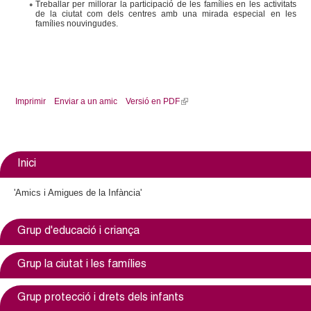
Treballar per millorar la participació de les famílies en les activitats
de la ciutat com dels centres amb una mirada especial en les
famílies nouvingudes.
Imprimir
Enviar a un amic
Versió en PDF
(
l
i
n
k
Inici
i
s
'Amics i Amigues de la Infància'
e
x
Grup d'educació i criança
t
e
r
Grup la ciutat i les famílies
n
a
Grup protecció i drets dels infants
l