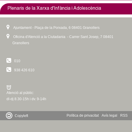
)
Plenaris de la Xarxa d'Infància i Adolescència
Ajuntament - Plaça de la Porxada, 6 08401 Granollers
Oficina d'Atenció a la Ciutadania - Carrer Sant Josep, 7 08401
Granollers
010
938 426 610
Atenció al públic:
dl-dj 8.30-15h i dv. 9-14h
Política de privacitat
Avís legal
RSS
Copyleft