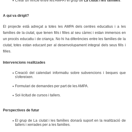
Crear un vincle entre les AMPA i el grup de
La ciutat i les famílies
.
l
e
A qui va dirigit?
r
El projecte està adreçat a totes les AMPA dels centres educatius i a les
famílies de la ciutat, que tenen fills i filles al seu càrrec i estan immersos en
s
un procés educatiu i de criança. No hi ha diferències entre les famílies de la
ciutat, totes estan educant per al desenvolupament integral dels seus fills i
filles.
Intervencions realitzades
Creació del calendari informatiu sobre subvencions i beques que
s'ofereixen.
Formulari de demandes per part de les AMPA.
Sol·licitud de cursos i tallers.
Perspectives de futur
El grup de La ciutat i les famílies donarà suport en la realització de
tallers i xerrades per a les famílies.