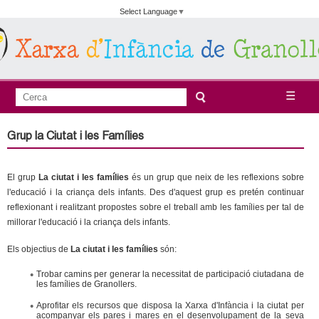
Vés
Select Language
▼
al
contingut
A
C
☰
F
e
j
o
r
Grup la Ciutat i les Famílies
c
r
u
a
m
El grup
La ciutat i les famílies
és un grup que neix de les reflexions sobre
n
u
l'educació i la criança dels infants. Des d'aquest grup es pretén continuar
l
reflexionant i realitzant propostes sobre el treball amb les famílies per tal de
t
millorar l'educació i la criança dels infants.
a
a
r
Els objectius de
La ciutat i les famílies
són:
i
m
Trobar camins per generar la necessitat de participació ciutadana de
les famílies de Granollers.
d
e
Aprofitar els recursos que disposa la Xarxa d'Infància i la ciutat per
e
acompanyar els pares i mares en el desenvolupament de la seva