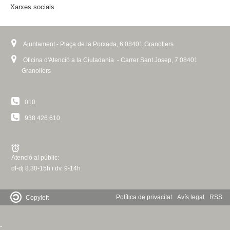
l
Xarxes socials
)
Ajuntament - Plaça de la Porxada, 6 08401 Granollers
Oficina d'Atenció a la Ciutadania - Carrer Sant Josep, 7 08401
Granollers
010
938 426 610
Atenció al públic:
dl-dj 8.30-15h i dv. 9-14h
Política de privacitat
Avís legal
RSS
Copyleft
-