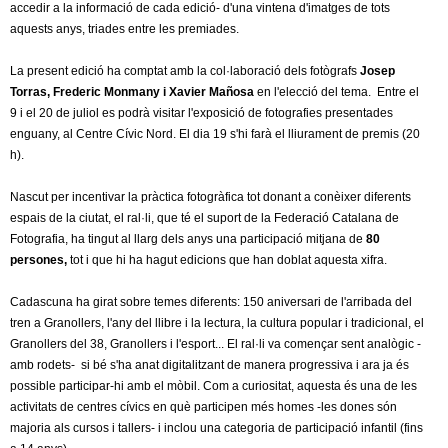
l
accedir a la informació de cada edició- d'una vintena d'imatges de tots
n
aquests anys, triades entre les premiades.
a
e
l
La present edició ha comptat amb la col·laboració dels fotògrafs
)
Josep
r
Torras, Frederic Monmany i Xavier Mañosa
en l'elecció del tema. Entre el
9 i el 20 de juliol es podrà visitar l'exposició de fotografies presentades
s
enguany, al Centre Cívic Nord. El dia 19 s'hi farà el lliurament de premis (20
h).
Nascut per incentivar la pràctica fotogràfica tot donant a conèixer diferents
espais de la ciutat, el ral·li, que té el suport de la Federació Catalana de
Fotografia, ha tingut al llarg dels anys una participació mitjana de
80
persones,
tot i que hi ha hagut edicions que han doblat aquesta xifra.
Cadascuna ha girat sobre temes diferents: 150 aniversari de l'arribada del
tren a Granollers, l'any del llibre i la lectura, la cultura popular i tradicional, el
Granollers del 38, Granollers i l'esport... El ral·li va començar sent analògic -
amb rodets- si bé s'ha anat digitalitzant de manera progressiva i ara ja és
possible participar-hi amb el mòbil. Com a curiositat, aquesta és una de les
activitats de centres cívics en què participen més homes -les dones són
majoria als cursos i tallers- i inclou una categoria de participació infantil (fins