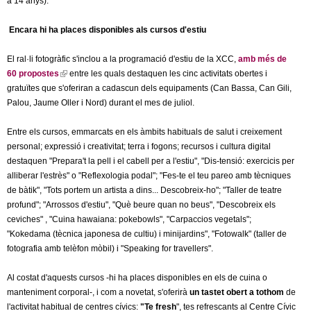
a 14 anys).
Encara hi ha places disponibles als cursos d'estiu
El ral·li fotogràfic s'inclou a la programació d'estiu de la XCC,
amb més de
60 propostes
(
entre les quals destaquen les cinc activitats obertes i
gratuïtes que s'oferiran a cadascun dels equipaments (Can Bassa, Can Gili,
l
Palou, Jaume Oller i Nord) durant el mes de juliol.
i
n
Entre els cursos, emmarcats en els àmbits habituals de salut i creixement
k
personal; expressió i creativitat; terra i fogons; recursos i cultura digital
i
destaquen "Prepara't la pell i el cabell per a l'estiu", "Dis-tensió: exercicis per
s
alliberar l'estrès" o "Reflexologia podal"; "Fes-te el teu pareo amb tècniques
e
de bàtik", "Tots portem un artista a dins... Descobreix-ho"; "Taller de teatre
x
profund"; "Arrossos d'estiu", "Què beure quan no beus", "Descobreix els
t
ceviches" , "Cuina hawaiana: pokebowls", "Carpaccios vegetals";
e
"Kokedama (tècnica japonesa de cultiu) i minijardins", "Fotowalk" (taller de
r
fotografia amb telèfon mòbil) i "Speaking for travellers".
n
a
Al costat d'aquests cursos -hi ha places disponibles en els de cuina o
l
manteniment corporal-, i com a novetat, s'oferirà
)
un tastet obert a tothom
de
l'activitat habitual de centres cívics:
"Te fresh
", tes refrescants al Centre Cívic