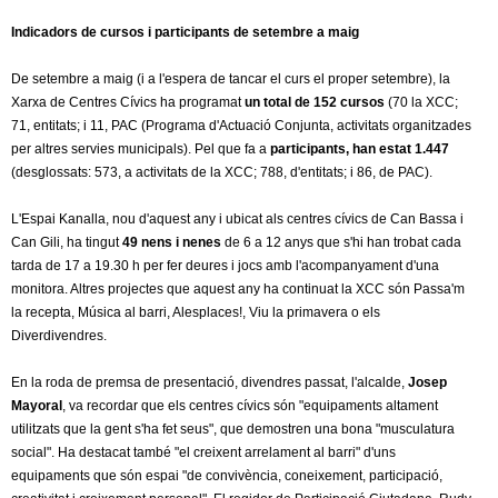
Indicadors de cursos i participants de setembre a maig
De setembre a maig (i a l'espera de tancar el curs el proper setembre), la
Xarxa de Centres Cívics ha programat
un total de 152 cursos
(70 la XCC;
71, entitats; i 11, PAC (Programa d'Actuació Conjunta, activitats organitzades
per altres servies municipals). Pel que fa a
participants, han estat 1.447
(desglossats: 573, a activitats de la XCC; 788, d'entitats; i 86, de PAC).
L'Espai Kanalla, nou d'aquest any i ubicat als centres cívics de Can Bassa i
Can Gili, ha tingut
49 nens i nenes
de 6 a 12 anys que s'hi han trobat cada
tarda de 17 a 19.30 h per fer deures i jocs amb l'acompanyament d'una
monitora. Altres projectes que aquest any ha continuat la XCC són Passa'm
la recepta, Música al barri, Alesplaces!, Viu la primavera o els
Diverdivendres.
En la roda de premsa de presentació, divendres passat, l'alcalde,
Josep
Mayoral
, va recordar que els centres cívics són "equipaments altament
utilitzats que la gent s'ha fet seus", que demostren una bona "musculatura
social". Ha destacat també "el creixent arrelament al barri" d'uns
equipaments que són espai "de convivència, coneixement, participació,