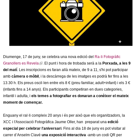
c
n
e
t
r
c
d
a
e
Diumenge, 17 de juny, se celebra una nova edició del
Ra·li Fotogràfic
G
Granollers es Revela
(
. El punt i hora de trobada serà a la
Porxada, a les 9
del matí
. Les inscripcions es faran allà mateix, de 9 a 11, s'hi pot participar
l
r
amb
càmera o mòbil
i
, i la descàrrega de les imatges es podrà fer fins a les
13.30 h. Els preus oscil·len entre els 8 € (preu familiar, adult+infant) i els 3 €
n
a
(infants fins a 14 anys). Els participants competiran en dues categories,
k
infantil i adulta, i
els temes a fotografiar es donaran a conèixer el mateix
i
n
moment de començar.
s
e
o
Enguany el ral·li compleix 20 anys i és per això que els organitzadors, la
x
XCC i l'Associació Fotogràfica Jaume Oller, han preparat una
t
edició
l
especial per celebrar l'aniversari
e
. Fins al dia 18 de juny es pot visitar al
carrer d’Anselm Clavé
r
una exposició interactiva
-amb un codi QR per