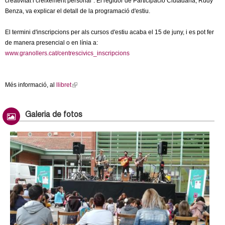
creativitat i creixement personal". El regidor de Participació Ciutadana, Rudy
Benza, va explicar el detall de la programació d'estiu.
El termini d'inscripcions per als cursos d'estiu acaba el 15 de juny, i es pot fer
de manera presencial o en línia a:
www.granollers.cat/centrescivics_inscripcions
Més informació, al
llibret
(
l
i
Galeria de fotos
n
k
i
s
e
x
t
e
r
n
a