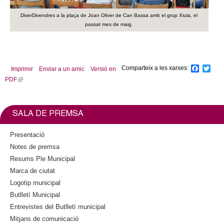
l
DiverDivendres a la plaça de Joan Oliver de Can Bassa amb el grup Xiula, el
)
passat mes de maig.
Comparteix a les xarxes:
F
T
Imprimir
Enviar a un amic
Versió en
a
w
PDF
(
c
i
l
e
t
b
t
i
o
e
n
SALA DE PREMSA
o
r
k
k
i
Presentació
s
Notes de premsa
e
Resums Ple Municipal
x
Marca de ciutat
t
Logotip municipal
e
Butlletí Municipal
r
n
Entrevistes del Butlletí municipal
a
Mitjans de comunicació