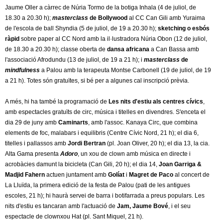
Jaume Oller a càrrec de Núria Tormo de la botiga Inhala (4 de juliol, de
18.30 a 20.30 h);
masterclass
de Bollywood
al CC Can Gili amb Yuraima
de l'escola de ball Shyndia (5 de juliol, de 19 a 20.30 h);
sketching o esbós
ràpid
sobre paper al CC Nord amb la il·lustradora Núria Obon (12 de juliol,
de 18.30 a 20.30 h); classe oberta de
dansa africana
a Can Bassa amb
l'associació Afrodundu (13 de juliol, de 19 a 21 h); i
masterclass
de
mindfulness
a Palou amb la terapeuta Montse Carbonell (19 de juliol, de 19
a 21 h). Totes són gratuïtes, si bé per a algunes cal inscripció prèvia.
A més, hi ha també la programació de
Les nits d'estiu als centres cívics
,
amb espectacles gratuïts de circ, música i titelles en divendres. S'enceta el
dia 29 de juny amb
Caminarts
, amb l'assoc. Kanaya Circ, que combina
elements de foc, malabars i equilibris (Centre Cívic Nord, 21 h); el dia 6,
titelles i pallassos amb
Jordi Bertran
(pl. Joan Oliver, 20 h); el dia 13, la cia.
Alta Gama presenta
Adoro
, un xou de clown amb música en directe i
acrobàcies damunt la bicicleta (Can Gili, 20 h); el dia 14,
Joan Garriga &
Madjid Fahern
actuen juntament amb
Golíat
i
Magret de Paco
al concert de
La Lluïda, la primera edició de la festa de Palou (pati de les antigues
escoles, 21 h); hi haurà servei de barra i botifarrada a preus populars. Les
nits d'estiu es tancaran amb l'actuació de
Jam, Jaume Bové
, i el seu
espectacle de clownxou Hat (pl. Sant Miquel, 21 h).