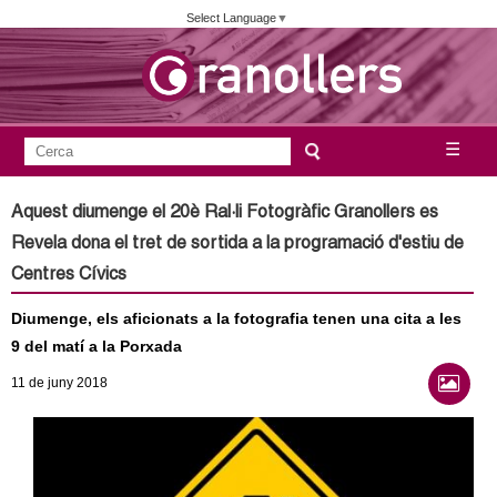
Vés
Select Language
▼
al
contingut
A
C
☰
F
e
j
o
r
Aquest diumenge el 20è Ral·li Fotogràfic Granollers es
c
r
u
Revela dona el tret de sortida a la programació d'estiu de
a
m
Centres Cívics
n
u
Diumenge, els aficionats a la fotografia tenen una cita a les
l
t
9 del matí a la Porxada
a
a
11
de juny
2018
r
i
m
d
e
e