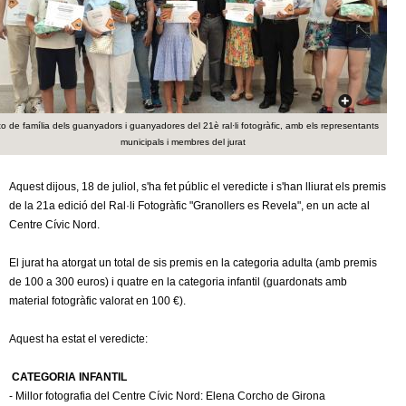
c
n
e
t
r
c
d
a
o de família dels guanyadors i guanyadores del 21è ral·li fotogràfic, amb els representants
e
municipals i membres del jurat
G
Aquest dijous, 18 de juliol, s'ha fet públic el veredicte i s'han lliurat els premis
de la 21a edició del Ral·li Fotogràfic "Granollers es Revela", en un acte al
r
Centre Cívic Nord.
a
El jurat ha atorgat un total de sis premis en la categoria adulta (amb premis
de 100 a 300 euros) i quatre en la categoria infantil (guardonats amb
n
material fotogràfic valorat en 100 €).
o
Aquest ha estat el veredicte:
l
CATEGORIA INFANTIL
- Millor fotografia del Centre Cívic Nord: Elena Corcho de Girona