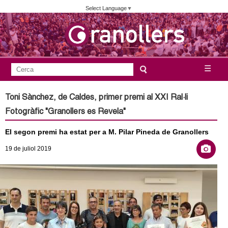
Vés
Select Language
▼
al
contingut
A
C
☰
F
e
j
o
r
Toni Sànchez, de Caldes, primer premi al XXI Ral·li
c
r
u
Fotogràfic "Granollers es Revela"
a
m
n
El segon premi ha estat per a M. Pilar Pineda de Granollers
u
l
19
de juliol
2019
t
a
a
r
i
m
d
e
e