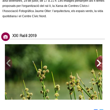
avui divendres, 19 de juliol, de 17 a 21 h. Les imatges pertanyen als 4 temes
proposats per l'organització del ral·li, la Xarxa de Centres Cívics i
l'Associació Fotogràfica Jaume Oller: l’arquitectura, els espais verds, la vida
quotidiana i el Centre Cívic Nord.
XXI Ral·li 2019
Primer premi millor col·lecció: Toni Sanchez