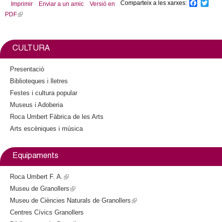
Comparteix a les xarxes:
F
T
Imprimir
Enviar a un amic
Versió en
a
w
PDF
(
c
i
l
e
t
b
t
i
o
e
n
CULTURA
o
r
k
k
i
Presentació
s
Biblioteques i lletres
e
Festes i cultura popular
x
Museus i Adoberia
t
Roca Umbert Fàbrica de les Arts
e
Arts escèniques i música
r
n
a
Equipaments
l
)
Roca Umbert F. A.
(
Museu de Granollers
l
(
Museu de Ciències Naturals de Granollers
i
l
(
Centres Cívics Granollers
n
i
l