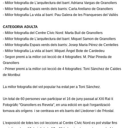
l
- Millor fotografia de L'arquitectura del barri: Adriana Vargas de Granollers
- Millor fotografia Espais verds dels barris: Carla Arellano de Granollers
e
- Millor fotografia La vida al barri: Pau Galera de les Franqueses del Vallès
r
CATEGORIA ADULTA
- Millor fotografia del Centre Cívic Nord: Marta Buil de Granollers
s
- Millor fotografia de L'arquitectura del barri: Miquel Samon de Granollers
- Millor fotografia Espais verds dels barris: Josep Maria Pérez de Centelles
- Millor fotografia La vida al barri: Miquel Àngel Bote de Cardedeu
- Segon premi a la millor col·lecció de 4 fotografies: M. Pilar Pineda de
Granollers
- Primer premi a la millor col·lecció de 4 fotografies: Toni Sànchez de Caldes
de Montbui
La millor fotografia del vot popular ha estat per a Toni Sànchez.
Un total de 60 persones van participar el 16 de juny passat al XXI Ral·li
Fotogràfic "Granollers es Revela", en una edició en què l'organització
tornava als orígens i se centrava en els barris del Lledoner i de l'Hostal.
L'exposició de totes les col·leccions al Centre Cívic Nord es pot visitar fins