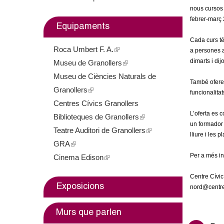
m
nous cursos 
febrer-març 
Equipaments
e
Cada curs té
Roca Umbert F. A.
(
n
a persones a 
dimarts i dij
Museu de Granollers
l
(
t
Museu de Ciències Naturals de
i
l
També oferei
Granollers
(
n
i
funcionalitat
d
Centres Cívics Granollers
l
k
n
L’oferta es 
e
Biblioteques de Granollers
i
i
k
(
un formador 
Teatre Auditori de Granollers
n
s
i
l
(
lliure i les 
G
GRA
(
k
e
s
i
l
Per a més in
Cinema Edison
l
i
(
x
e
n
i
r
i
s
l
t
x
k
n
Centre Cívic
a
n
e
i
e
t
i
k
Exposicions
nord@centres
k
x
n
r
e
s
i
n
i
t
k
n
r
e
s
Murs que parlen