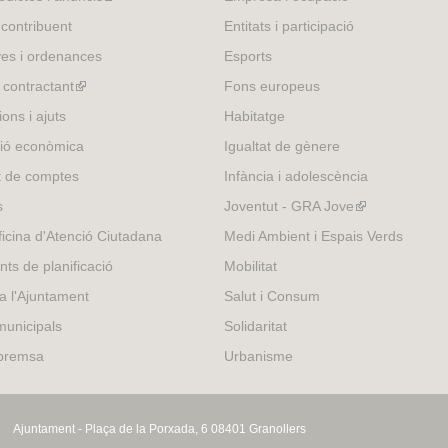
is
 contribuent
Entitats i participació
external)
es i ordenances
Esports
l contractant
(link
Fons europeus
is
ons i ajuts
Habitatge
external)
ió econòmica
Igualtat de gènere
t de comptes
Infància i adolescència
s
Joventut - GRA Jove
(link
is
icina d'Atenció Ciutadana
Medi Ambient i Espais Verds
external)
nts de planificació
Mobilitat
 a l'Ajuntament
Salut i Consum
municipals
Solidaritat
 premsa
Urbanisme
Ajuntament - Plaça de la Porxada, 6 08401 Granollers