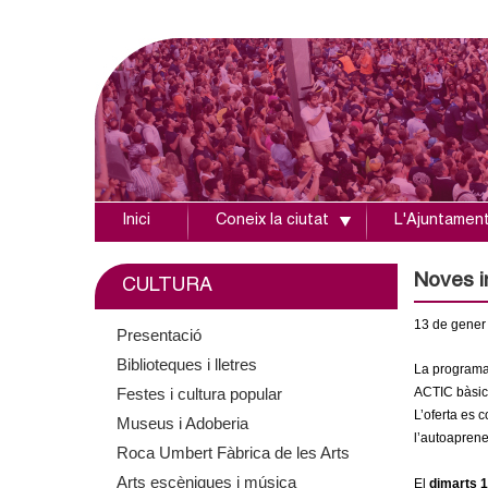
Inici
Coneix la ciutat
L'Ajuntamen
A
j
Noves in
CULTURA
u
13
de gener
Presentació
Biblioteques i lletres
n
La programac
Festes i cultura popular
ACTIC bàsic 
t
L’oferta es 
Museus i Adoberia
l’autoaprene
Roca Umbert Fàbrica de les Arts
a
Arts escèniques i música
El
dimarts 1