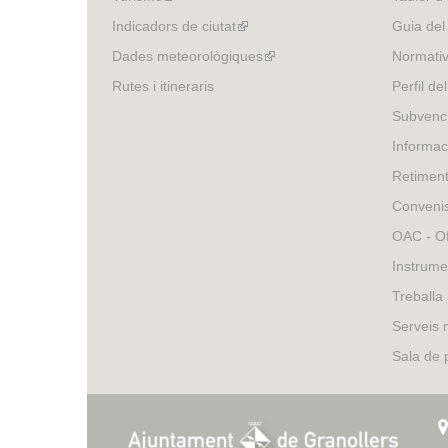
is
Indicadors de ciutat
(link
Guia del
external)
is
Dades meteorològiques
(link
Normativ
external)
is
Rutes i itineraris
Perfil de
external)
Subvenci
Informac
Retimen
Conveni
OAC - Of
Instrume
Treballa
Serveis 
Sala de