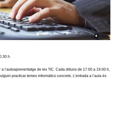
a
r
i
d
e
0.30 h.
c
r a l’autoaprenentatge de les TIC. Cada dilluns de 17.00 a 19.00 h,
e
lguin practicar temes informàtics concrets. L’entrada a l’aula és
r
c
a