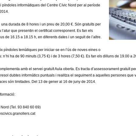
i píndoles informàtiques del Centre Cívic Nord per al període
2014.
 una durada de 8 hores i un preu de 20,00 €. Són gratuïts per
l’atur que presentin el certificat corresponent. Es fan els
ous de 16.15 a 18.15 h, en diferents dates i un seguit de l’altre.
x píndoles temàtiques per iniciar-se en l’ús de noves eines o
s: n’hi ha de 90 minuts (3,75 €) i de 3 hores (7,50 €). Es fan els dilluns de 19.00 a 2
complementa amb el servei gratuït Aula oberta. Es tracta d’assessorament gratuït pe
resol dubtes informàtics puntuals i realitza el seguiment a aquelles persones que vu
places són limitades. Del 13 de gener al 16 de juny de 2014.
formació:
 Nord (Tel. 93 840 60 69)
civics.granollers.cat