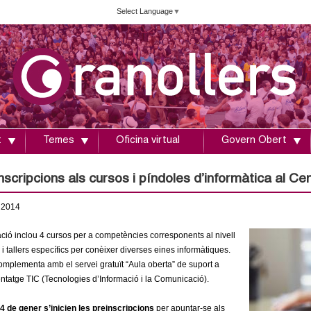
Vés
Select Language
▼
al
contingut
t
Temes
Oficina virtual
Govern Obert
scripcions als cursos i píndoles d’informàtica al Ce
2014
ió inclou 4 cursos per a competències corresponents al nivell
i tallers específics per conèixer diverses eines informàtiques.
complementa amb el servei gratuït “Aula oberta” de suport a
ntatge TIC (Tecnologies d’Informació i la Comunicació).
4 de gener s’inicien les preinscripcions
per apuntar-se als