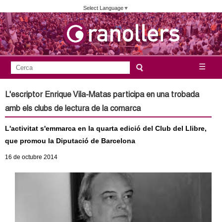
Vés
Select Language
▼
al
contingut
A
C
☰
F
e
j
o
r
L'escriptor Enrique Vila-Matas participa en una trobada
c
r
u
amb els clubs de lectura de la comarca
a
m
n
L'activitat s'emmarca en la quarta edició del Club del Llibre,
u
que promou la Diputació de Barcelona
l
t
16
de octubre
2014
a
a
r
i
m
d
e
e