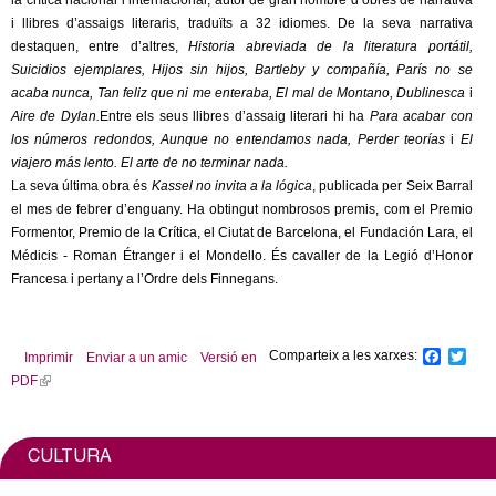
la crítica nacional i internacional, autor de gran nombre d’obres de narrativa
l
i llibres d’assaigs literaris, traduïts a 32 idiomes. De la seva narrativa
destaquen, entre d’altres,
Historia abreviada de la literatura portátil,
e
Suicidios ejemplares, Hijos sin hijos, Bartleby y compañía, París no se
acaba nunca, Tan feliz que ni me enteraba, El mal de Montano, Dublinesca
i
r
Aire de Dylan.
Entre els seus llibres d’assaig literari hi ha
Para acabar con
los números redondos, Aunque no entendamos nada, Perder teorías
i
El
s
viajero más lento. El arte de no terminar nada.
La seva última obra és
Kassel no invita a la lógica
, publicada per Seix Barral
el mes de febrer d’enguany. Ha obtingut nombrosos premis, com el Premio
Formentor, Premio de la Crítica, el Ciutat de Barcelona, el Fundación Lara, el
Médicis - Roman Étranger i el Mondello. És cavaller de la Legió d’Honor
Francesa i pertany a l’Ordre dels Finnegans.
Comparteix a les xarxes:
F
T
Imprimir
Enviar a un amic
Versió en
a
w
PDF
(
c
i
l
e
t
b
t
i
o
e
n
CULTURA
o
r
k
k