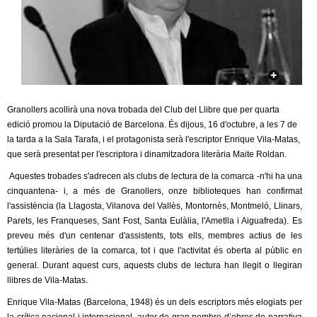
c
n
e
t
r
c
d
a
e
Granollers acollirà una nova trobada del Club del Llibre que per quarta
edició promou la Diputació de Barcelona. És dijous, 16 d'octubre, a les 7 de
G
la tarda a la Sala Tarafa, i el protagonista serà l'escriptor Enrique Vila-Matas,
que serà presentat per l'escriptora i dinamitzadora literària Maite Roldan.
r
Aquestes trobades s'adrecen als clubs de lectura de la comarca -n'hi ha una
cinquantena- i, a més de Granollers, onze biblioteques han confirmat
a
l'assistència (la Llagosta, Vilanova del Vallès, Montornès, Montmeló, Llinars,
Parets, les Franqueses, Sant Fost, Santa Eulàlia, l'Ametlla i Aiguafreda). Es
n
preveu més d'un centenar d'assistents, tots ells, membres actius de les
tertúlies literàries de la comarca, tot i que l'activitat és oberta al públic en
o
general. Durant aquest curs, aquests clubs de lectura han llegit o llegiran
llibres de Vila-Matas.
l
Enrique Vila-Matas (Barcelona, 1948) és un dels escriptors més elogiats per