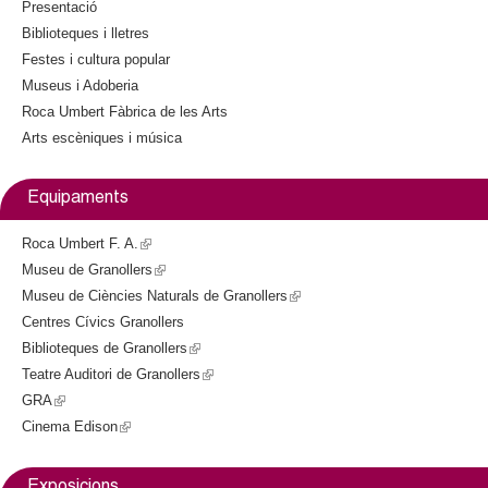
i
Presentació
s
Biblioteques i lletres
e
Festes i cultura popular
x
Museus i Adoberia
t
Roca Umbert Fàbrica de les Arts
e
Arts escèniques i música
r
n
a
Equipaments
l
)
Roca Umbert F. A.
(
Museu de Granollers
l
(
Museu de Ciències Naturals de Granollers
i
l
(
Centres Cívics Granollers
n
i
l
Biblioteques de Granollers
k
n
(
i
Teatre Auditori de Granollers
i
k
l
(
n
GRA
(
s
i
i
l
k
Cinema Edison
l
(
e
s
n
i
i
i
l
x
e
k
n
s
n
i
t
x
i
k
e