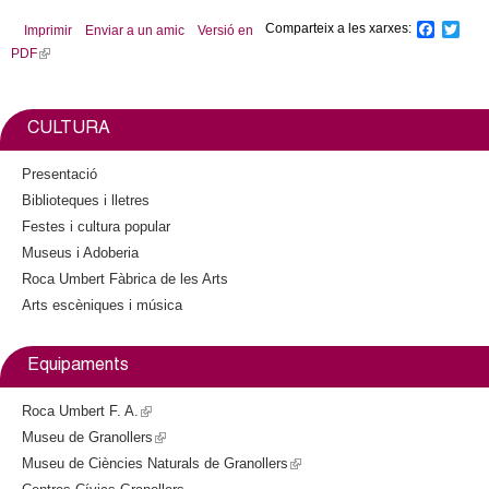
n
Comparteix a les xarxes:
F
T
Imprimir
Enviar a un amic
Versió en
k
a
w
PDF
(
c
i
s
l
e
t
e
b
t
i
n
o
e
n
CULTURA
o
r
d
k
k
s
i
Presentació
e
s
Biblioteques i lletres
-
e
Festes i cultura popular
m
x
a
Museus i Adoberia
t
i
Roca Umbert Fàbrica de les Arts
e
l
Arts escèniques i música
r
)
n
a
Equipaments
l
)
Roca Umbert F. A.
(
Museu de Granollers
l
(
Museu de Ciències Naturals de Granollers
i
l
(