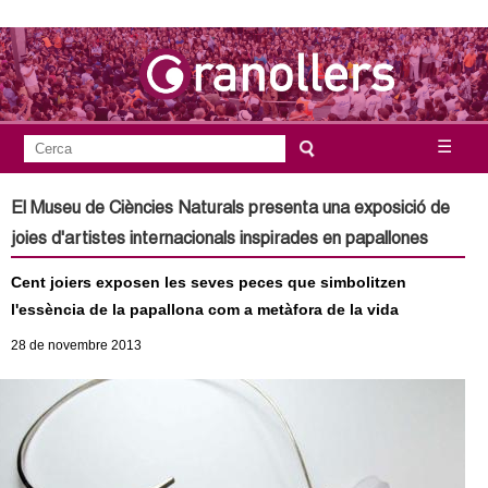
Vés
al
contingut
A
C
☰
F
e
j
o
r
El Museu de Ciències Naturals presenta una exposició de
c
r
u
joies d'artistes internacionals inspirades en papallones
a
m
n
Cent joiers exposen les seves peces que simbolitzen
u
l'essència de la papallona com a metàfora de la vida
l
t
28
de novembre
2013
a
a
r
i
m
d
e
e