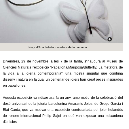
c
n
e
t
r
c
d
a
e
Peça d'Ana Toledo, creadora de la comarca.
G
Divendres, 29 de novembre, a les 7 de la tarda, s'inaugura al Museu de
Ciències Naturals l'exposició "Papallona/Mariposa/Butterfly. La metàfora de
r
la vida a la joieria contemporània", una mostra singular que combina
disseny i natura en la qual un centenar de joiers han creat peces inspirades
a
en papallones.
n
Aquesta exposició va néixer ara fa un any, amb motiu de la celebració del
desè aniversari de la joieria barcelonina Amaranto Joies, de Grego García i
o
Blai Carda, que va motivar una exposició comissariada pel joier holandès
de renom internacional Philip Sajet en què van exposar una seixantena
l
d'artistes.